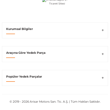
Vito W639
shi
X-Class W470
Kurumsal Bilgiler
Araçına Göre Yedek Parça
t
e
Popüler Yedek Parçalar
© 2019 - 2026 Arisar Motors San. Tic. A.Ş. | Tüm Hakları Saklıdır.