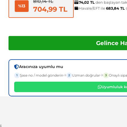
810,14 TL
74,02 TL
den başlayan taks
%13
704,99 TL
Havale/EFT ile
683,84 TL
Gelince H
Aracınıza uyumlu mu
Şase no / model gönderin
Uzman doğrular
Onaylı sipa
1
2
3
Uyumluluk ko
i