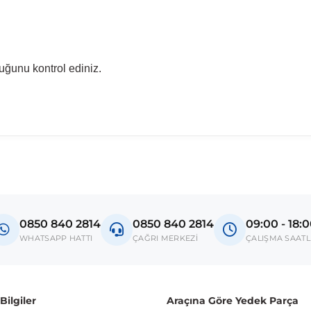
uğunu kontrol ediniz.
0850 840 2814
0850 840 2814
09:00 - 18:
WHATSAPP HATTI
ÇAĞRI MERKEZİ
ÇALIŞMA SAATL
ilgiler
Araçına Göre Yedek Parça