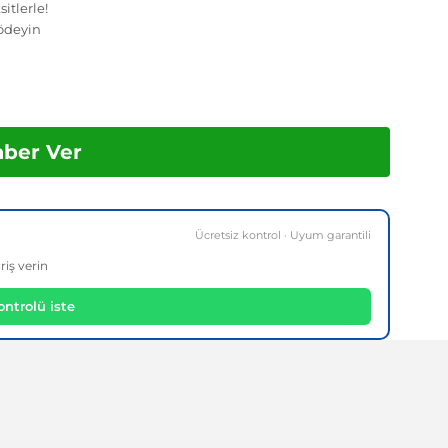
itlerle!
ödeyin
aber Ver
Ücretsiz kontrol · Uyum garantili
riş verin
ntrolü iste