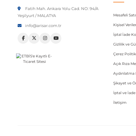
Fatih Mah. Ankara Yolu Cad. NO: 94/A
Mesafeli Sat
Yeşilyurt / MALATYA
Kişisel Veri
info@arisar.com.tr
İptal İade Ko
Gizlilik ve G
Çerez Politik
Açık Rıza Me
Aydınlatma 
Şikayet ve 
İptal ve İad
İletişim