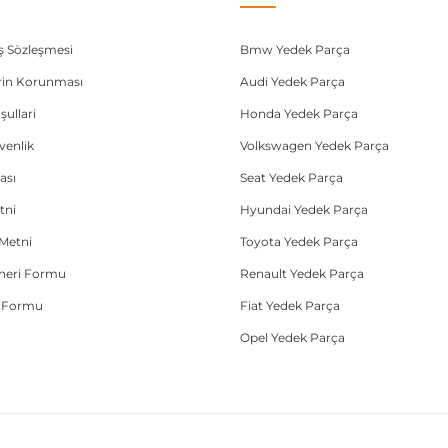
ış Sözleşmesi
Bmw Yedek Parça
lerin Korunması
Audi Yedek Parça
şullari
Honda Yedek Parça
üvenlik
Volkswagen Yedek Parça
ası
Seat Yedek Parça
tni
Hyundai Yedek Parça
Metni
Toyota Yedek Parça
Öneri Formu
Renault Yedek Parça
e Formu
Fiat Yedek Parça
Opel Yedek Parça