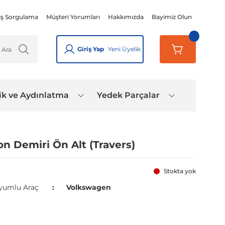
iş Sorgulama
Müşteri Yorumları
Hakkımızda
Bayimiz Olun
Giriş Yap
Yeni Üyelik
ik ve Aydınlatma
Yedek Parçalar
n Demiri Ön Alt (Travers)
Stokta yok
yumlu Araç
Volkswagen