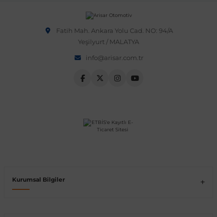
etmeniz önerilir.
Vito W639
Fatih Mah. Ankara Yolu Cad. NO: 94/A
Yeşilyurt / MALATYA
shi
X-Class W470
info@arisar.com.tr
t
e
Kurumsal Bilgiler