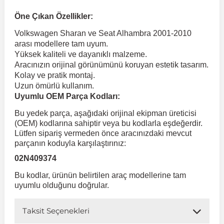
Öne Çıkan Özellikler:
 Koruma
Volkswagen Taigo
İnsignia
Ranger
R 12
GLK Serisi X204
Jumper
Panda
i30
Skystar
Peugeot 607
Volkswagen Sharan ve Seat Alhambra 2001-2010
arası modellere tam uyum.
Yüksek kaliteli ve dayanıklı malzeme.
Volkswagen Teramont
Kadett
Raptor
R 19
GLS Serisi X167
Jumpy
Punto
İ40
Sunny
Peugeot Bipper
Aracınızın orijinal görünümünü koruyan estetik tasarım.
Kolay ve pratik montaj.
Uzun ömürlü kullanım.
Takozu
Volkswagen Tiguan
Meriva
S-Max
R 9-11
Metris
Nemo
Scudo
İoniq
Terrano
Peugeot Boxer
Uyumlu OEM Parça Kodları:
Bu yedek parça, aşağıdaki orijinal ekipman üreticisi
aza
Volkswagen Touareg
Mokka
Taunus
Safrane
ML Serisi W164
Saxo
Sedici
İx35
X-Trail
Peugeot Expert
(OEM) kodlarına sahiptir veya bu kodlarla eşdeğerdir.
Lütfen sipariş vermeden önce aracınızdaki mevcut
parçanın koduyla karşılaştırınız:
i
en & Süspansiyon
Volkswagen Touran
Movano
Transit
Scenic
S Serisi W221
Spacetourer
Siena
İx45
Peugeot Partner
02N409374
Bu kodlar, ürünün belirtilen araç modellerine tam
Volkswagen Transporter
Omega
Symbol
S Serisi W222
Xantia
Stilo
Kona
Peugeot RCZ
uyumlu olduğunu doğrular.
Taksit Seçenekleri
 & Müşür
Volkswagen Volt
Tigra
Taliant
S Serisi W223
Xsara
Talento
Lavita
Peugeot Rifter