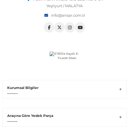
Yeşilyurt / MALATYA
Vito W639
info@arisar.com.tr
shi
X-Class W470
t
e
Kurumsal Bilgiler
Araçına Göre Yedek Parça