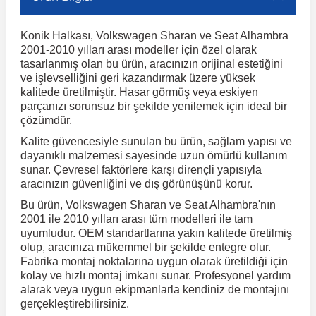
Konik Halkası, Volkswagen Sharan ve Seat Alhambra
r
ç Aksesuarlar
ış Aksesuarlar
e Siren
aj & Şanzıman
Volkswagen Multivan
Corsa E 2014-2019
Audi TT
Suburban 2015-2020
Galaxy
Latitude
GLA Serisi W156
X7 Serisi
C6
Freemont
Pilot
Getz
Stonic
MX-6
NX Coupe
Peugeot 4007
Toyota Prius
Volvo XC60
2001-2010 yılları arası modeller için özel olarak
tasarlanmış olan bu ürün, aracınızın orijinal estetiğini
ve işlevselliğini geri kazandırmak üzere yüksek
ve Kolçak Aparatları
pağı ve Ayna Sinyalleri
ar
ör
aim
Volkswagen Passat
Corsa F 2019 ve Sonrası
Tahoe 2000-2006
Grand C-Max
Master
GLA Serisi X156
Z Serisi
C8
Fullback
S2000
Grand Santa Fe
Venga
RX-8
Pathfinder
Peugeot 4008
Toyota Proace City
Volvo XC70
kalitede üretilmiştir. Hasar görmüş veya eskiyen
parçanızı sorunsuz bir şekilde yenilemek için ideal bir
çözümdür.
 Kılıf ve Yastık
apakları
esuarları
ve Parçaları
rünler
Volkswagen Polo
Crossland
TrailBlazer 2011 ve Sonrası
Ka
Megane 1 1995-2003
GLB Serisi X247
Cactus
Kartal
ZR-V
H1
XCeed
XC-3
Patrol
Peugeot 405
Toyota RAV4
Volvo XC90
Kalite güvencesiyle sunulan bu ürün, sağlam yapısı ve
dayanıklı malzemesi sayesinde uzun ömürlü kullanım
sunar. Çevresel faktörlere karşı dirençli yapısıyla
ıtası
ı ve Parçaları
istemi
Volkswagen Scirocco
Crossland X
Trax 2013-2022
Kuga
Megane 2 2002-2008
GLC Serisi X243
Dispatch
Linea
H100
Primastar
Peugeot 406
Toyota Tacoma
aracınızın güvenliğini ve dış görünüşünü korur.
Bu ürün, Volkswagen Sharan ve Seat Alhambra'nın
o
gaj Ve Ara Atkı
şpiyel
mbası ve Parçaları
2001 ile 2010 yılları arası tüm modelleri ile tam
Volkswagen Sharan
Frontera
Trax 2023 ve Sonrası
Mondeo
Megane 3 2008-2016
GLC Serisi X253
DS4
Marea
H350
Primera
Peugeot 407
Toyota Venza
uyumludur. OEM standartlarına yakın kalitede üretilmiş
olup, aracınıza mükemmel bir şekilde entegre olur.
Fabrika montaj noktalarına uygun olarak üretildiği için
su
sesuarları
Plaka, Bagaj Lambası
it
Volkswagen T-Cross
Grandland
Mustang
Megane 4 2016-2024
GLE Coupe Serisi C292
DS5
Mirafiori
i10
Pulsar
Peugeot 5008
Toyota Verso
kolay ve hızlı montaj imkanı sunar. Profesyonel yardım
alarak veya uygun ekipmanlarla kendiniz de montajını
gerçekleştirebilirsiniz.
 Dış Trim Parçaları
Volkswagen T-Roc
Grandland X
Puma
Modus
GLE Serisi W166
DS7
Palio
i20
Qashqai
Peugeot 508
Toyota Yaris