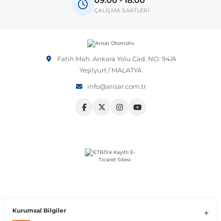
09:00 - 18:00
OEM numarası veya şasi numarası ile uyumluluğu kontrol
ÇALIŞMA SAATLERİ
etmeniz önerilir.
Vito W639
shi
X-Class W470
Fatih Mah. Ankara Yolu Cad. NO: 94/A
Yeşilyurt / MALATYA
info@arisar.com.tr
t
e
Kurumsal Bilgiler