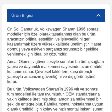
r
ç Aksesuarlar
ış Aksesuarlar
e Siren
aj & Şanzıman
Volkswagen Multivan
Corsa E 2014-2019
Audi TT
Suburban 2015-2020
Galaxy
Latitude
GLA Serisi W156
X7 Serisi
C6
Freemont
Pilot
Getz
Stonic
MX-6
NX Coupe
Peugeot 4007
Toyota Prius
Volvo XC60
Ürün Bilgisi
Ön Sol Çamurluk, Volkswagen Sharan 1996 sonrası
ve Kolçak Aparatları
pağı ve Ayna Sinyalleri
ar
ör
aim
Volkswagen Passat
Corsa F 2019 ve Sonrası
Tahoe 2000-2006
Grand C-Max
Master
GLA Serisi X156
Z Serisi
C8
Fullback
S2000
Grand Santa Fe
Venga
RX-8
Pathfinder
Peugeot 4008
Toyota Proace City
Volvo XC70
modeller için özel olarak tasarlanmış olan bu ürün,
aracınızın orijinal estetiğini ve işlevselliğini geri
kazandırmak üzere yüksek kalitede üretilmiştir. Hasar
 Kılıf ve Yastık
apakları
esuarları
ve Parçaları
rünler
Volkswagen Polo
Crossland
TrailBlazer 2011 ve Sonrası
Ka
Megane 1 1995-2003
GLB Serisi X247
Cactus
Kartal
ZR-V
H1
XCeed
XC-3
Patrol
Peugeot 405
Toyota RAV4
Volvo XC90
görmüş veya eskiyen parçanızı sorunsuz bir şekilde
yenilemek için ideal bir çözümdür.
Arisar Otomotiv güvencesiyle sunulan bu ürün, sağlam
ıtası
ı ve Parçaları
istemi
Volkswagen Scirocco
Crossland X
Trax 2013-2022
Kuga
Megane 2 2002-2008
GLC Serisi X243
Dispatch
Linea
H100
Primastar
Peugeot 406
Toyota Tacoma
yapısı ve dayanıklı malzemesi sayesinde uzun ömürlü
kullanım sunar. Çevresel faktörlere karşı dirençli
yapısıyla aracınızın güvenliğini ve dış görünüşünü
o
gaj Ve Ara Atkı
şpiyel
mbası ve Parçaları
Volkswagen Sharan
Frontera
Trax 2023 ve Sonrası
Mondeo
Megane 3 2008-2016
GLC Serisi X253
DS4
Marea
H350
Primera
Peugeot 407
Toyota Venza
korur.
Bu ürün, Volkswagen Sharan'in 1996 yılı ve sonrası
su
sesuarları
Plaka, Bagaj Lambası
it
Volkswagen T-Cross
Grandland
Mustang
Megane 4 2016-2024
GLE Coupe Serisi C292
DS5
Mirafiori
i10
Pulsar
Peugeot 5008
Toyota Verso
tüm modelleri ile tam uyumludur. OEM standartlarına
yakın kalitede üretilmiş olup, aracınıza mükemmel bir
şekilde entegre olur. Fabrika montaj noktalarına uygun
 Dış Trim Parçaları
olarak üretildiği için kolay ve hızlı montaj imkanı sunar.
Volkswagen T-Roc
Grandland X
Puma
Modus
GLE Serisi W166
DS7
Palio
i20
Qashqai
Peugeot 508
Toyota Yaris