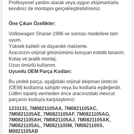
Profesyonel yardım alarak veya uygun ekipmanlarla
kendiniz de montajını gerçekleştirebilirsiniz.
 Koruma
Volkswagen Taigo
İnsignia
Ranger
R 12
GLK Serisi X204
Jumper
Panda
i30
Skystar
Peugeot 607
Öne Çıkan Özellikler:
Volkswagen Sharan 1996 ve sonrası modellere tam
Volkswagen Teramont
Kadett
Raptor
R 19
GLS Serisi X167
Jumpy
Punto
İ40
Sunny
Peugeot Bipper
uyum.
Yüksek kaliteli ve dayanıklı malzeme.
Aracınızın orijinal görünümünü koruyan estetik tasarım.
Takozu
Volkswagen Tiguan
Meriva
S-Max
R 9-11
Metris
Nemo
Scudo
İoniq
Terrano
Peugeot Boxer
Kolay ve pratik montaj.
Uzun ömürlü kullanım.
Uyumlu OEM Parça Kodları:
aza
Volkswagen Touareg
Mokka
Taunus
Safrane
ML Serisi W164
Saxo
Sedici
İx35
X-Trail
Peugeot Expert
Bu yedek parça, aşağıdaki orijinal ekipman üreticisi
(OEM) kodlarına sahiptir veya bu kodlarla eşdeğerdir.
i
en & Süspansiyon
Volkswagen Touran
Movano
Transit
Scenic
S Serisi W221
Spacetourer
Siena
İx45
Peugeot Partner
Lütfen sipariş vermeden önce aracınızdaki mevcut
parçanın koduyla karşılaştırınız:
1231131, 7M0821105AA, 7M0821105AC,
Volkswagen Transporter
Omega
Symbol
S Serisi W222
Xantia
Stilo
Kona
Peugeot RCZ
7M0821105AE, 7M0821105AF, 7M0821105AG,
7M0821105AH, 7M0821105AJ, 7M0821105AK,
7M0821105AL, 7M0821105M, 7M0821105S,
 & Müşür
Volkswagen Volt
Tigra
Taliant
S Serisi W223
Xsara
Talento
Lavita
Peugeot Rifter
M0821105AB