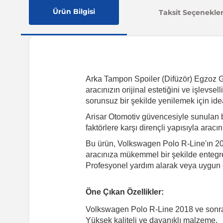
Ürün Bilgisi
Taksit Seçenekler
Arka Tampon Spoiler (Difüzör) Egzoz G
aracınızın orijinal estetiğini ve işlevs
sorunsuz bir şekilde yenilemek için ide
Arisar Otomotiv güvencesiyle sunulan 
faktörlere karşı dirençli yapısıyla arac
Bu ürün, Volkswagen Polo R-Line'ın 2018
aracınıza mükemmel bir şekilde entegre 
Profesyonel yardım alarak veya uygun e
Öne Çıkan Özellikler:
Volkswagen Polo R-Line 2018 ve sonr
Yüksek kaliteli ve dayanıklı malzeme.