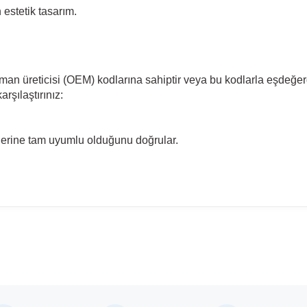
estetik tasarım.
pman üreticisi (OEM) kodlarına sahiptir veya bu kodlarla eşdeğer
rşılaştırınız:
llerine tam uyumlu olduğunu doğrular.
madan önce ürün görsellerini ve OEM numaralarını aracınız ile karşılaşt
Model
Polo