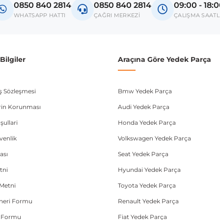
0850 840 2814
0850 840 2814
09:00 - 18:
donanım ve kasa tipleri kullanabilmektedir. Sipariş vermeden önce OEM n
WHATSAPP HATTI
ÇAĞRI MERKEZİ
ÇALIŞMA SAATL
ilgiler
Araçına Göre Yedek Parça
ış Sözleşmesi
Bmw Yedek Parça
lerin Korunması
Audi Yedek Parça
şullari
Honda Yedek Parça
üvenlik
Volkswagen Yedek Parça
ası
Seat Yedek Parça
tni
Hyundai Yedek Parça
Metni
Toyota Yedek Parça
Öneri Formu
Renault Yedek Parça
e Formu
Fiat Yedek Parça