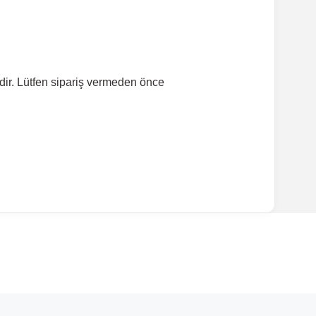
dir. Lütfen sipariş vermeden önce
ırmanız tavsiye edilir.
Model Yılı
2017-2021