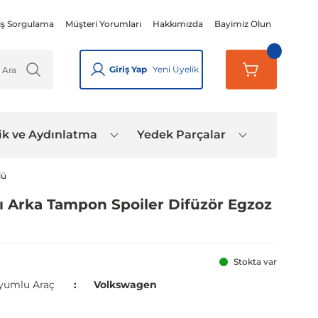
iş Sorgulama
Müşteri Yorumları
Hakkımızda
Bayimiz Olun
Giriş Yap
Yeni Üyelik
ik ve Aydınlatma
Yedek Parçalar
lü
ı Arka Tampon Spoiler Difüzör Egzoz
Stokta var
yumlu Araç
Volkswagen