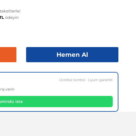
aksitlerle!
 TL
ödeyin
Hemen Al
Ücretsiz kontrol · Uyum garantili
riş verin
ntrolü iste