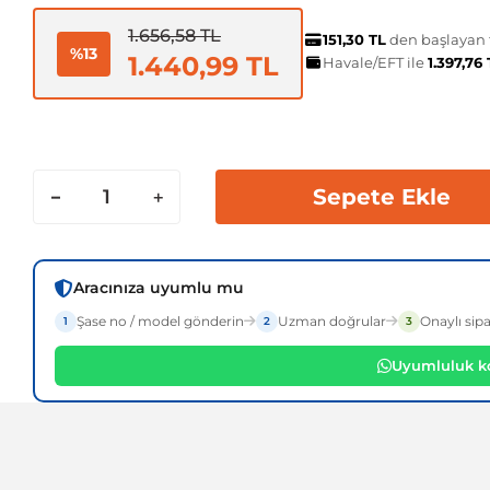
1.656,58 TL
151,30 TL
den başlayan t
%13
1.440,99 TL
Havale/EFT ile
1.397,76
Sepete Ekle
Aracınıza uyumlu mu
Şase no / model gönderin
Uzman doğrular
Onaylı sipa
1
2
3
Uyumluluk ko