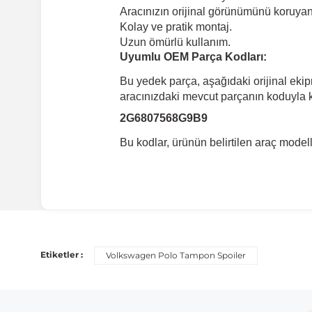
Aracınızın orijinal görünümünü koruyan 
Kolay ve pratik montaj.
Uzun ömürlü kullanım.
Uyumlu OEM Parça Kodları:
Bu yedek parça, aşağıdaki orijinal eki
aracınızdaki mevcut parçanın koduyla ka
2G6807568G9B9
Bu kodlar, ürünün belirtilen araç mode
Uyumlu Araç Modelleri
Bu ürün aşağıdaki araç modelleri ile uyumludur. Satın al
Etiketler :
Volkswagen Polo Tampon Spoiler
Marka
Volkswagen