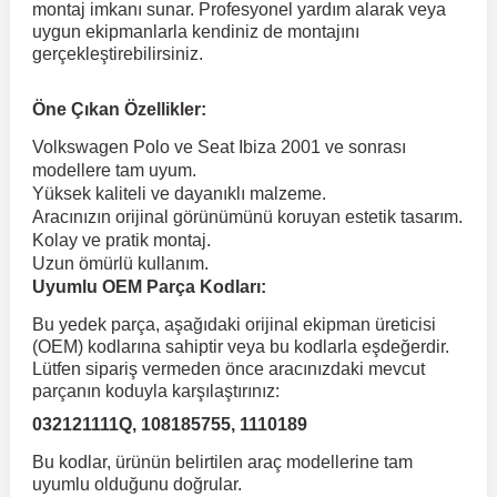
montaj imkanı sunar. Profesyonel yardım alarak veya
uygun ekipmanlarla kendiniz de montajını
gerçekleştirebilirsiniz.
 Koruma
Volkswagen Taigo
İnsignia
Ranger
R 12
GLK Serisi X204
Jumper
Panda
i30
Skystar
Peugeot 607
Öne Çıkan Özellikler:
Volkswagen Teramont
Kadett
Raptor
R 19
GLS Serisi X167
Jumpy
Punto
İ40
Sunny
Peugeot Bipper
Volkswagen Polo ve Seat Ibiza 2001 ve sonrası
modellere tam uyum.
Yüksek kaliteli ve dayanıklı malzeme.
Takozu
Volkswagen Tiguan
Meriva
S-Max
R 9-11
Metris
Nemo
Scudo
İoniq
Terrano
Peugeot Boxer
Aracınızın orijinal görünümünü koruyan estetik tasarım.
Kolay ve pratik montaj.
Uzun ömürlü kullanım.
aza
Volkswagen Touareg
Mokka
Taunus
Safrane
ML Serisi W164
Saxo
Sedici
İx35
X-Trail
Peugeot Expert
Uyumlu OEM Parça Kodları:
Bu yedek parça, aşağıdaki orijinal ekipman üreticisi
i
en & Süspansiyon
Volkswagen Touran
Movano
Transit
Scenic
S Serisi W221
Spacetourer
Siena
İx45
Peugeot Partner
(OEM) kodlarına sahiptir veya bu kodlarla eşdeğerdir.
Lütfen sipariş vermeden önce aracınızdaki mevcut
parçanın koduyla karşılaştırınız:
Volkswagen Transporter
Omega
Symbol
S Serisi W222
Xantia
Stilo
Kona
Peugeot RCZ
032121111Q, 108185755, 1110189
Bu kodlar, ürünün belirtilen araç modellerine tam
 & Müşür
Volkswagen Volt
Tigra
Taliant
S Serisi W223
Xsara
Talento
Lavita
Peugeot Rifter
uyumlu olduğunu doğrular.