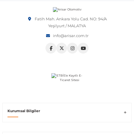
etmeniz önerilir.
Vito W639
Fatih Mah. Ankara Yolu Cad. NO: 94/A
Yeşilyurt / MALATYA
shi
X-Class W470
info@arisar.com.tr
t
e
Kurumsal Bilgiler