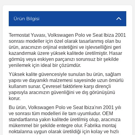
r
ç Aksesuarlar
ış Aksesuarlar
e Siren
aj & Şanzıman
Volkswagen Multivan
Corsa E 2014-2019
Audi TT
Suburban 2015-2020
Galaxy
Latitude
GLA Serisi W156
X7 Serisi
C6
Freemont
Pilot
Getz
Stonic
MX-6
NX Coupe
Peugeot 4007
Toyota Prius
Volvo XC60
Ürün Bilgisi
Termostat Yuvası, Volkswagen Polo ve Seat Ibiza 2001
ve Kolçak Aparatları
pağı ve Ayna Sinyalleri
ar
ör
aim
Volkswagen Passat
Corsa F 2019 ve Sonrası
Tahoe 2000-2006
Grand C-Max
Master
GLA Serisi X156
Z Serisi
C8
Fullback
S2000
Grand Santa Fe
Venga
RX-8
Pathfinder
Peugeot 4008
Toyota Proace City
Volvo XC70
sonrası modeller için özel olarak tasarlanmış olan bu
ürün, aracınızın orijinal estetiğini ve işlevselliğini geri
kazandırmak üzere yüksek kalitede üretilmiştir. Hasar
 Kılıf ve Yastık
apakları
esuarları
ve Parçaları
rünler
Volkswagen Polo
Crossland
TrailBlazer 2011 ve Sonrası
Ka
Megane 1 1995-2003
GLB Serisi X247
Cactus
Kartal
ZR-V
H1
XCeed
XC-3
Patrol
Peugeot 405
Toyota RAV4
Volvo XC90
görmüş veya eskiyen parçanızı sorunsuz bir şekilde
yenilemek için ideal bir çözümdür.
Yüksek kalite güvencesiyle sunulan bu ürün, sağlam
ıtası
ı ve Parçaları
istemi
Volkswagen Scirocco
Crossland X
Trax 2013-2022
Kuga
Megane 2 2002-2008
GLC Serisi X243
Dispatch
Linea
H100
Primastar
Peugeot 406
Toyota Tacoma
yapısı ve dayanıklı malzemesi sayesinde uzun ömürlü
kullanım sunar. Çevresel faktörlere karşı dirençli
yapısıyla aracınızın güvenliğini ve dış görünüşünü
o
gaj Ve Ara Atkı
şpiyel
mbası ve Parçaları
Volkswagen Sharan
Frontera
Trax 2023 ve Sonrası
Mondeo
Megane 3 2008-2016
GLC Serisi X253
DS4
Marea
H350
Primera
Peugeot 407
Toyota Venza
korur.
Bu ürün, Volkswagen Polo ve Seat Ibiza'nın 2001 yılı
su
sesuarları
Plaka, Bagaj Lambası
it
Volkswagen T-Cross
Grandland
Mustang
Megane 4 2016-2024
GLE Coupe Serisi C292
DS5
Mirafiori
i10
Pulsar
Peugeot 5008
Toyota Verso
ve sonrası tüm modelleri ile tam uyumludur. OEM
standartlarına yakın kalitede üretilmiş olup, aracınıza
mükemmel bir şekilde entegre olur. Fabrika montaj
 Dış Trim Parçaları
noktalarına uygun olarak üretildiği için kolay ve hızlı
Volkswagen T-Roc
Grandland X
Puma
Modus
GLE Serisi W166
DS7
Palio
i20
Qashqai
Peugeot 508
Toyota Yaris