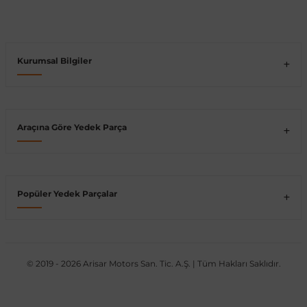
Vito W639
Kurumsal Bilgiler
shi
X-Class W470
Araçına Göre Yedek Parça
t
Popüler Yedek Parçalar
e
© 2019 - 2026 Arisar Motors San. Tic. A.Ş. | Tüm Hakları Saklıdır.