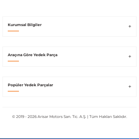
Kurumsal Bilgiler
shi
Araçına Göre Yedek Parça
t
Popüler Yedek Parçalar
e
© 2019 - 2026 Arisar Motors San. Tic. A.Ş. | Tüm Hakları Saklıdır.