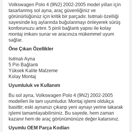
Volkswagen Polo 4 (9N2) 2002-2005 model yılları için
Kuga
Linea
H100
Dispatch
Primastar
Peugeot 406
Toyota Tacoma
GLC Serisi X243
Volkswagen 
Megane 2
TrailBlaz
tasarlanmış sol ayna, araç güvenliğiniz ve
Corsa F 2019 ve Sonrası
e Siren
Sonrası
görünürlüğünüz için kritik bir parçadır. Isıtmalı özelliği
r
ç Aksesuarlar
ış Aksesuarlar
aj & Şanzıman
Audi TT
Volvo XC90
DS4
H350
Marea
Primera
Mondeo
Peugeot 407
Toyota Venza
GLC Serisi X253
Volkswagen 
Megane 3
sayesinde kış aylarında buğulanmayı önleyerek sürüş
konforunuzu artırır. 5 pinli bağlantı yapısı ile kolay
Trax 2013-2022
eflektör
Crossland
montaj imkanı sunar ve aracınıza mükemmel uyum
i10
DS5
Pulsar
Mirafiori
Mustang
Toyota Verso
Peugeot 5008
Volkswagen 
Megane 4
GLE Coupe
ve Kolçak Aparatları
pağı ve Ayna Sinyalleri
ar
aim
sağlar.
Trax 2023 v
Sinyal ve Parçaları
Öne Çıkan Özellikler
Crossland X
i20
DS7
Palio
Puma
Modus
Qashqai
Toyota Yaris
Peugeot 508
GLE Serisi W16
Volkswagen T
Diğer Ürünler
Ayna Kapakları
 Kılıf ve Yastık
esuarları
Isıtmalı Ayna
Sis Farı ve Parçaları
i30
R 12
Panda
Jumper
Ranger
Skystar
Peugeot 607
GLK Serisi X204
Volkswagen Ta
5 Pin Bağlantı
Bagaj Çıtası
Frontera
istemi
Yüksek Kalite Malzeme
Stop Lambası ve
Kolay Montaj
Parçaları
İ40
R 19
Punto
Jumpy
Sunny
Raptor
Peugeot Bipper
GLS Serisi X167
Volkswage
gaj Ve Ara Atkı
Uyumluluk ve Kullanım
Grandland
o
şpiyel
Tavan, Plaka, Bagaj
İoniq
Nemo
Metris
Scudo
S-Max
R 9-11
Terrano
Peugeot Boxer
Volkswagen 
Bu sol ayna, Volkswagen Polo 4 (9N2) 2002-2005
Lambası
modelleri ile tam uyumludur. Montaj işlemi oldukça
sesuarları
Grandland X
it
basittir; eski aynanızı çıkarıp yeni aynayı yerine takarak
İx35
Saxo
Sedici
X-Trail
Taunus
Safrane
Peugeot Expert
ML Serisi W164
Volkswagen
su
işlemi tamamlayabilirsiniz. Bu sayede, hem zaman
kazanır hem de araç görünümünüze değer katarsınız.
İx45
Siena
Scenic
Transit
Spacetourer
S Serisi W221
Peugeot Partner
Volkswagen 
İnsignia
 Dış Trim Parçaları
Uyumlu OEM Parça Kodları