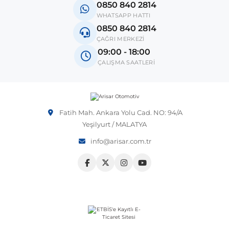
0850 840 2814
Vito W639
 Sistemleri
Vectra B 1995-2002
WHATSAPP HATTI
0850 840 2814
X-Class W470
ÇAĞRI MERKEZİ
 & Isıtma Sistemleri
Vectra C 2002-2010
09:00 - 18:00
ÇALIŞMA SAATLERİ
o
Vectra D 2009-2012
Vivaro
Fatih Mah. Ankara Yolu Cad. NO: 94/A
over
ntifiriz
Yeşilyurt / MALATYA
info@arisar.com.tr
Zafira
njeksiyon Sistemleri
ti