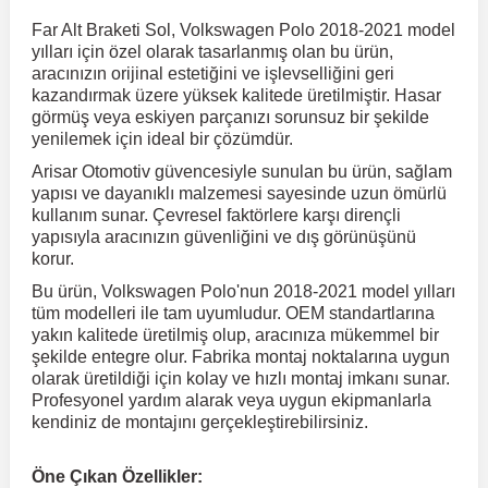
Far Alt Braketi Sol, Volkswagen Polo 2018-2021 model
yılları için özel olarak tasarlanmış olan bu ürün,
r
ç Aksesuarlar
ış Aksesuarlar
e Siren
aj & Şanzıman
Volkswagen Multivan
Corsa E 2014-2019
Audi TT
Suburban 2015-2020
Galaxy
Latitude
GLA Serisi W156
X7 Serisi
C6
Freemont
Pilot
Getz
Stonic
MX-6
NX Coupe
Peugeot 4007
Toyota Prius
Volvo XC60
aracınızın orijinal estetiğini ve işlevselliğini geri
kazandırmak üzere yüksek kalitede üretilmiştir. Hasar
görmüş veya eskiyen parçanızı sorunsuz bir şekilde
ve Kolçak Aparatları
pağı ve Ayna Sinyalleri
ar
ör
aim
Volkswagen Passat
Corsa F 2019 ve Sonrası
Tahoe 2000-2006
Grand C-Max
Master
GLA Serisi X156
Z Serisi
C8
Fullback
S2000
Grand Santa Fe
Venga
RX-8
Pathfinder
Peugeot 4008
Toyota Proace City
Volvo XC70
yenilemek için ideal bir çözümdür.
Arisar Otomotiv güvencesiyle sunulan bu ürün, sağlam
yapısı ve dayanıklı malzemesi sayesinde uzun ömürlü
 Kılıf ve Yastık
apakları
esuarları
ve Parçaları
rünler
Volkswagen Polo
Crossland
TrailBlazer 2011 ve Sonrası
Ka
Megane 1 1995-2003
GLB Serisi X247
Cactus
Kartal
ZR-V
H1
XCeed
XC-3
Patrol
Peugeot 405
Toyota RAV4
Volvo XC90
kullanım sunar. Çevresel faktörlere karşı dirençli
yapısıyla aracınızın güvenliğini ve dış görünüşünü
korur.
ıtası
ı ve Parçaları
istemi
Volkswagen Scirocco
Crossland X
Trax 2013-2022
Kuga
Megane 2 2002-2008
GLC Serisi X243
Dispatch
Linea
H100
Primastar
Peugeot 406
Toyota Tacoma
Bu ürün, Volkswagen Polo'nun 2018-2021 model yılları
tüm modelleri ile tam uyumludur. OEM standartlarına
yakın kalitede üretilmiş olup, aracınıza mükemmel bir
o
gaj Ve Ara Atkı
şpiyel
mbası ve Parçaları
Volkswagen Sharan
Frontera
Trax 2023 ve Sonrası
Mondeo
Megane 3 2008-2016
GLC Serisi X253
DS4
Marea
H350
Primera
Peugeot 407
Toyota Venza
şekilde entegre olur. Fabrika montaj noktalarına uygun
olarak üretildiği için kolay ve hızlı montaj imkanı sunar.
Profesyonel yardım alarak veya uygun ekipmanlarla
su
sesuarları
Plaka, Bagaj Lambası
it
Volkswagen T-Cross
Grandland
Mustang
Megane 4 2016-2024
GLE Coupe Serisi C292
DS5
Mirafiori
i10
Pulsar
Peugeot 5008
Toyota Verso
kendiniz de montajını gerçekleştirebilirsiniz.
 Dış Trim Parçaları
Volkswagen T-Roc
Grandland X
Puma
Modus
GLE Serisi W166
DS7
Palio
i20
Qashqai
Peugeot 508
Toyota Yaris
Öne Çıkan Özellikler: