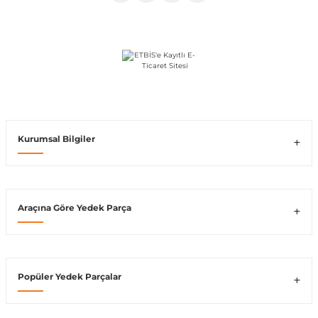
Vito W639
shi
X-Class W470
Kurumsal Bilgiler
t
e
Araçına Göre Yedek Parça
Popüler Yedek Parçalar