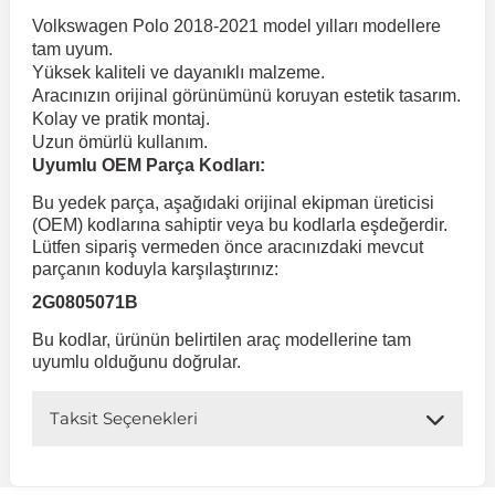
Volkswagen Polo 2018-2021 model yılları modellere
tam uyum.
 Koruma
Volkswagen Taigo
İnsignia
Ranger
R 12
GLK Serisi X204
Jumper
Panda
i30
Skystar
Peugeot 607
Yüksek kaliteli ve dayanıklı malzeme.
Aracınızın orijinal görünümünü koruyan estetik tasarım.
Kolay ve pratik montaj.
Volkswagen Teramont
Kadett
Raptor
R 19
GLS Serisi X167
Jumpy
Punto
İ40
Sunny
Peugeot Bipper
Uzun ömürlü kullanım.
Uyumlu OEM Parça Kodları:
Takozu
Volkswagen Tiguan
Meriva
S-Max
R 9-11
Metris
Nemo
Scudo
İoniq
Terrano
Peugeot Boxer
Bu yedek parça, aşağıdaki orijinal ekipman üreticisi
(OEM) kodlarına sahiptir veya bu kodlarla eşdeğerdir.
Lütfen sipariş vermeden önce aracınızdaki mevcut
aza
Volkswagen Touareg
Mokka
Taunus
Safrane
ML Serisi W164
Saxo
Sedici
İx35
X-Trail
Peugeot Expert
parçanın koduyla karşılaştırınız:
2G0805071B
i
en & Süspansiyon
Volkswagen Touran
Movano
Transit
Scenic
S Serisi W221
Spacetourer
Siena
İx45
Peugeot Partner
Bu kodlar, ürünün belirtilen araç modellerine tam
uyumlu olduğunu doğrular.
Volkswagen Transporter
Omega
Symbol
S Serisi W222
Xantia
Stilo
Kona
Peugeot RCZ
Taksit Seçenekleri
 & Müşür
Volkswagen Volt
Tigra
Taliant
S Serisi W223
Xsara
Talento
Lavita
Peugeot Rifter