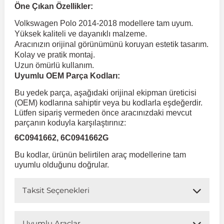
Öne Çıkan Özellikler:
Volkswagen Polo 2014-2018 modellere tam uyum.
 Koruma
Volkswagen Taigo
İnsignia
Ranger
R 12
GLK Serisi X204
Jumper
Panda
i30
Skystar
Peugeot 607
Yüksek kaliteli ve dayanıklı malzeme.
Aracınızın orijinal görünümünü koruyan estetik tasarım.
Kolay ve pratik montaj.
Volkswagen Teramont
Kadett
Raptor
R 19
GLS Serisi X167
Jumpy
Punto
İ40
Sunny
Peugeot Bipper
Uzun ömürlü kullanım.
Uyumlu OEM Parça Kodları:
Takozu
Volkswagen Tiguan
Meriva
S-Max
R 9-11
Metris
Nemo
Scudo
İoniq
Terrano
Peugeot Boxer
Bu yedek parça, aşağıdaki orijinal ekipman üreticisi
(OEM) kodlarına sahiptir veya bu kodlarla eşdeğerdir.
Lütfen sipariş vermeden önce aracınızdaki mevcut
aza
Volkswagen Touareg
Mokka
Taunus
Safrane
ML Serisi W164
Saxo
Sedici
İx35
X-Trail
Peugeot Expert
parçanın koduyla karşılaştırınız:
6C0941662, 6C0941662G
i
en & Süspansiyon
Volkswagen Touran
Movano
Transit
Scenic
S Serisi W221
Spacetourer
Siena
İx45
Peugeot Partner
Bu kodlar, ürünün belirtilen araç modellerine tam
uyumlu olduğunu doğrular.
Volkswagen Transporter
Omega
Symbol
S Serisi W222
Xantia
Stilo
Kona
Peugeot RCZ
Taksit Seçenekleri
 & Müşür
Volkswagen Volt
Tigra
Taliant
S Serisi W223
Xsara
Talento
Lavita
Peugeot Rifter
Uyumlu Araçlar