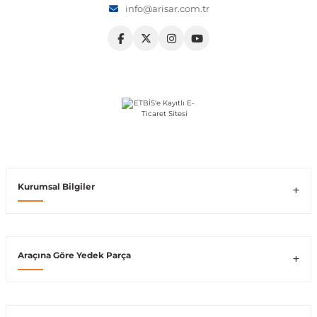
info@arisar.com.tr
Vito W639
shi
X-Class W470
t
Kurumsal Bilgiler
e
Araçına Göre Yedek Parça