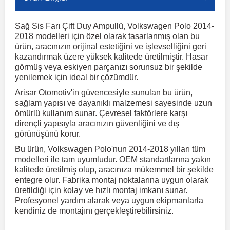
Sağ Sis Farı Çift Duy Ampullü, Volkswagen Polo 2014-
r
ç Aksesuarlar
ış Aksesuarlar
e Siren
aj & Şanzıman
Volkswagen Multivan
Corsa E 2014-2019
Audi TT
Suburban 2015-2020
Galaxy
Latitude
GLA Serisi W156
X7 Serisi
C6
Freemont
Pilot
Getz
Stonic
MX-6
NX Coupe
Peugeot 4007
Toyota Prius
Volvo XC60
2018 modelleri için özel olarak tasarlanmış olan bu
ürün, aracınızın orijinal estetiğini ve işlevselliğini geri
kazandırmak üzere yüksek kalitede üretilmiştir. Hasar
ve Kolçak Aparatları
pağı ve Ayna Sinyalleri
ar
ör
aim
Volkswagen Passat
Corsa F 2019 ve Sonrası
Tahoe 2000-2006
Grand C-Max
Master
GLA Serisi X156
Z Serisi
C8
Fullback
S2000
Grand Santa Fe
Venga
RX-8
Pathfinder
Peugeot 4008
Toyota Proace City
Volvo XC70
görmüş veya eskiyen parçanızı sorunsuz bir şekilde
yenilemek için ideal bir çözümdür.
Arisar Otomotiv'in güvencesiyle sunulan bu ürün,
 Kılıf ve Yastık
apakları
esuarları
ve Parçaları
rünler
Volkswagen Polo
Crossland
TrailBlazer 2011 ve Sonrası
Ka
Megane 1 1995-2003
GLB Serisi X247
Cactus
Kartal
ZR-V
H1
XCeed
XC-3
Patrol
Peugeot 405
Toyota RAV4
Volvo XC90
sağlam yapısı ve dayanıklı malzemesi sayesinde uzun
ömürlü kullanım sunar. Çevresel faktörlere karşı
dirençli yapısıyla aracınızın güvenliğini ve dış
ıtası
ı ve Parçaları
istemi
Volkswagen Scirocco
Crossland X
Trax 2013-2022
Kuga
Megane 2 2002-2008
GLC Serisi X243
Dispatch
Linea
H100
Primastar
Peugeot 406
Toyota Tacoma
görünüşünü korur.
Bu ürün, Volkswagen Polo'nun 2014-2018 yılları tüm
o
gaj Ve Ara Atkı
şpiyel
mbası ve Parçaları
modelleri ile tam uyumludur. OEM standartlarına yakın
Volkswagen Sharan
Frontera
Trax 2023 ve Sonrası
Mondeo
Megane 3 2008-2016
GLC Serisi X253
DS4
Marea
H350
Primera
Peugeot 407
Toyota Venza
kalitede üretilmiş olup, aracınıza mükemmel bir şekilde
entegre olur. Fabrika montaj noktalarına uygun olarak
üretildiği için kolay ve hızlı montaj imkanı sunar.
su
sesuarları
Plaka, Bagaj Lambası
it
Volkswagen T-Cross
Grandland
Mustang
Megane 4 2016-2024
GLE Coupe Serisi C292
DS5
Mirafiori
i10
Pulsar
Peugeot 5008
Toyota Verso
Profesyonel yardım alarak veya uygun ekipmanlarla
kendiniz de montajını gerçekleştirebilirsiniz.
 Dış Trim Parçaları
Volkswagen T-Roc
Grandland X
Puma
Modus
GLE Serisi W166
DS7
Palio
i20
Qashqai
Peugeot 508
Toyota Yaris