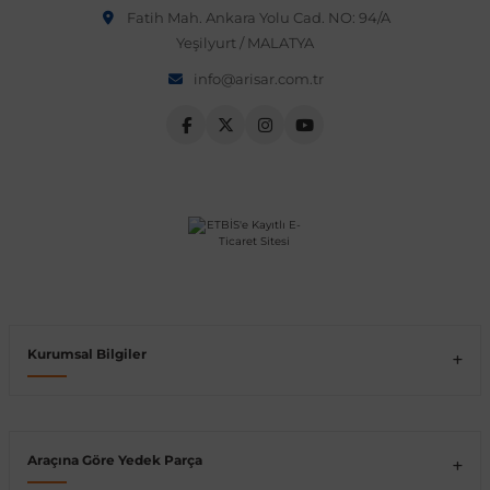
OEM numarası veya şasi numarası ile uyumluluğu kontrol
Fatih Mah. Ankara Yolu Cad. NO: 94/A
etmeniz önerilir.
Vito W639
Yeşilyurt / MALATYA
info@arisar.com.tr
shi
X-Class W470
t
e
Kurumsal Bilgiler
Araçına Göre Yedek Parça