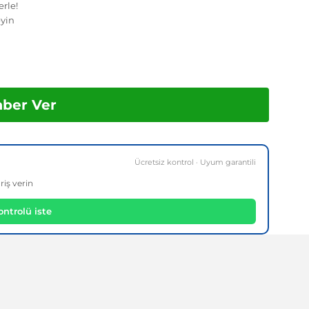
erle!
yin
aber Ver
Ücretsiz kontrol · Uyum garantili
riş verin
ntrolü iste