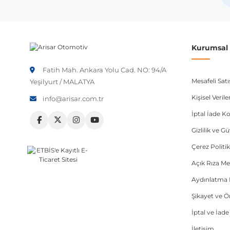
Not:
Araç üreticileri aynı model yılı içerisinde farklı 
etmeniz önerilir.
Kurumsal B
Fatih Mah. Ankara Yolu Cad. NO: 94/A
Mesafeli Sat
Yeşilyurt / MALATYA
Kişisel Veri
info@arisar.com.tr
İptal İade Ko
Gizlilik ve G
Çerez Politik
Açık Rıza Me
Aydınlatma 
Şikayet ve 
İptal ve İad
İletişim