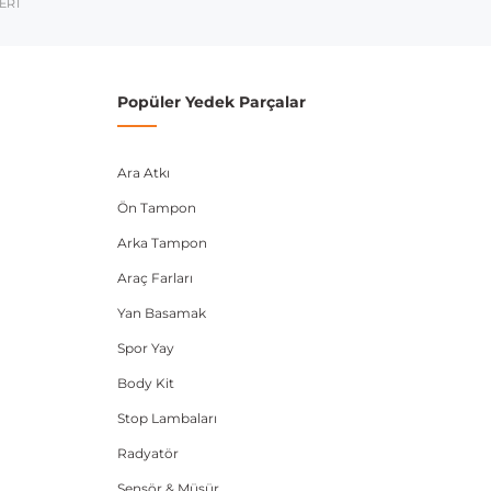
umarası veya şasi numarası ile uyumluluğu kontrol
ERİ
Popüler Yedek Parçalar
Ara Atkı
Ön Tampon
Arka Tampon
Araç Farları
Yan Basamak
Spor Yay
Body Kit
Stop Lambaları
Radyatör
Sensör & Müşür