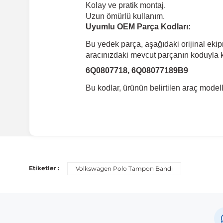
Kolay ve pratik montaj.
Uzun ömürlü kullanım.
Uyumlu OEM Parça Kodları:
Bu yedek parça, aşağıdaki orijinal eki
aracınızdaki mevcut parçanın koduyla ka
6Q0807718, 6Q08077189B9
Bu kodlar, ürünün belirtilen araç mode
Uyumlu Araç Modelleri
Bu ürün aşağıdaki araç modelleri ile uyumludur. Satın al
Etiketler :
Volkswagen Polo Tampon Bandı
Marka
Volkswagen