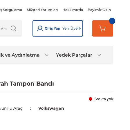
iş Sorgulama
Müşteri Yorumları
Hakkımızda
Bayimiz Olun
Giriş Yap
Yeni Üyelik
ik ve Aydınlatma
Yedek Parçalar
yah Tampon Bandı
Stokta yok
yumlu Araç
Volkswagen