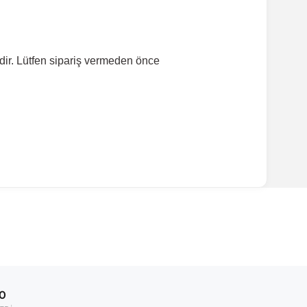
dir. Lütfen sipariş vermeden önce
ırmanız tavsiye edilir.
Model Yılı
2005-2009
00