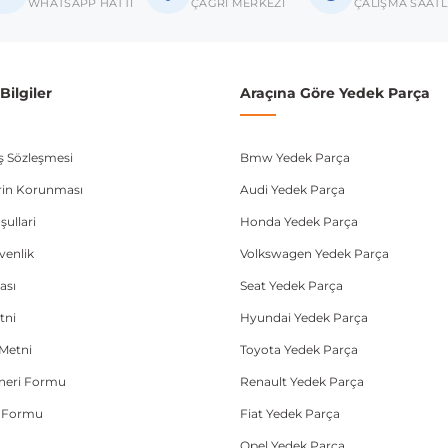
donanım ve kasa tipleri kullanabilmektedir. Sipariş vermeden önce OEM n
WHATSAPP HATTI
ÇAĞRI MERKEZİ
ÇALIŞMA SAATL
ilgiler
Araçına Göre Yedek Parça
ış Sözleşmesi
Bmw Yedek Parça
lerin Korunması
Audi Yedek Parça
şullari
Honda Yedek Parça
üvenlik
Volkswagen Yedek Parça
ası
Seat Yedek Parça
tni
Hyundai Yedek Parça
Metni
Toyota Yedek Parça
Öneri Formu
Renault Yedek Parça
e Formu
Fiat Yedek Parça
Opel Yedek Parça