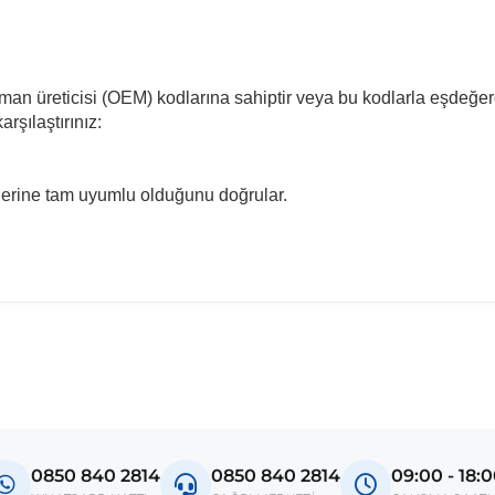
pman üreticisi (OEM) kodlarına sahiptir veya bu kodlarla eşdeğer
rşılaştırınız:
llerine tam uyumlu olduğunu doğrular.
madan önce ürün görsellerini ve OEM numaralarını aracınız ile karşılaşt
Model
Polo
0850 840 2814
0850 840 2814
09:00 - 18: