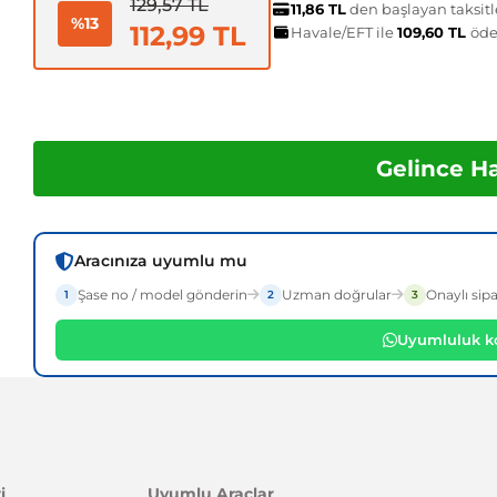
129,57 TL
11,86 TL
den başlayan taksitl
%13
112,99 TL
Havale/EFT ile
109,60 TL
öde
Gelince H
Aracınıza uyumlu mu
Şase no / model gönderin
Uzman doğrular
Onaylı sipa
1
2
3
Uyumluluk ko
i
Uyumlu Araçlar