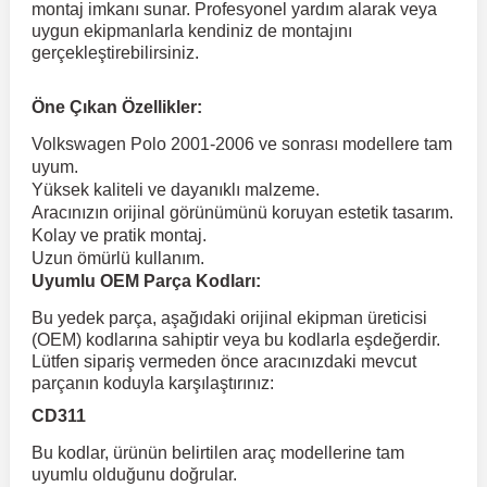
montaj imkanı sunar. Profesyonel yardım alarak veya
uygun ekipmanlarla kendiniz de montajını
gerçekleştirebilirsiniz.
 Koruma
Volkswagen Taigo
İnsignia
Ranger
R 12
GLK Serisi X204
Jumper
Panda
i30
Skystar
Peugeot 607
Öne Çıkan Özellikler:
Volkswagen Teramont
Kadett
Raptor
R 19
GLS Serisi X167
Jumpy
Punto
İ40
Sunny
Peugeot Bipper
Volkswagen Polo 2001-2006 ve sonrası modellere tam
uyum.
Yüksek kaliteli ve dayanıklı malzeme.
Takozu
Volkswagen Tiguan
Meriva
S-Max
R 9-11
Metris
Nemo
Scudo
İoniq
Terrano
Peugeot Boxer
Aracınızın orijinal görünümünü koruyan estetik tasarım.
Kolay ve pratik montaj.
Uzun ömürlü kullanım.
aza
Volkswagen Touareg
Mokka
Taunus
Safrane
ML Serisi W164
Saxo
Sedici
İx35
X-Trail
Peugeot Expert
Uyumlu OEM Parça Kodları:
Bu yedek parça, aşağıdaki orijinal ekipman üreticisi
i
en & Süspansiyon
Volkswagen Touran
Movano
Transit
Scenic
S Serisi W221
Spacetourer
Siena
İx45
Peugeot Partner
(OEM) kodlarına sahiptir veya bu kodlarla eşdeğerdir.
Lütfen sipariş vermeden önce aracınızdaki mevcut
parçanın koduyla karşılaştırınız:
Volkswagen Transporter
Omega
Symbol
S Serisi W222
Xantia
Stilo
Kona
Peugeot RCZ
CD311
Bu kodlar, ürünün belirtilen araç modellerine tam
 & Müşür
Volkswagen Volt
Tigra
Taliant
S Serisi W223
Xsara
Talento
Lavita
Peugeot Rifter
uyumlu olduğunu doğrular.