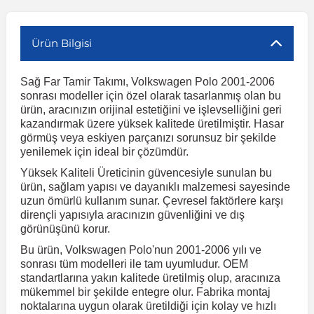
r
ç Aksesuarlar
ış Aksesuarlar
e Siren
aj & Şanzıman
Volkswagen Multivan
Corsa E 2014-2019
Audi TT
Suburban 2015-2020
Galaxy
Latitude
GLA Serisi W156
X7 Serisi
C6
Freemont
Pilot
Getz
Stonic
MX-6
NX Coupe
Peugeot 4007
Toyota Prius
Volvo XC60
Ürün Bilgisi
Sağ Far Tamir Takımı, Volkswagen Polo 2001-2006
ve Kolçak Aparatları
pağı ve Ayna Sinyalleri
ar
ör
aim
Volkswagen Passat
Corsa F 2019 ve Sonrası
Tahoe 2000-2006
Grand C-Max
Master
GLA Serisi X156
Z Serisi
C8
Fullback
S2000
Grand Santa Fe
Venga
RX-8
Pathfinder
Peugeot 4008
Toyota Proace City
Volvo XC70
sonrası modeller için özel olarak tasarlanmış olan bu
ürün, aracınızın orijinal estetiğini ve işlevselliğini geri
kazandırmak üzere yüksek kalitede üretilmiştir. Hasar
 Kılıf ve Yastık
apakları
esuarları
ve Parçaları
rünler
Volkswagen Polo
Crossland
TrailBlazer 2011 ve Sonrası
Ka
Megane 1 1995-2003
GLB Serisi X247
Cactus
Kartal
ZR-V
H1
XCeed
XC-3
Patrol
Peugeot 405
Toyota RAV4
Volvo XC90
görmüş veya eskiyen parçanızı sorunsuz bir şekilde
yenilemek için ideal bir çözümdür.
Yüksek Kaliteli Üreticinin güvencesiyle sunulan bu
ıtası
ı ve Parçaları
istemi
Volkswagen Scirocco
Crossland X
Trax 2013-2022
Kuga
Megane 2 2002-2008
GLC Serisi X243
Dispatch
Linea
H100
Primastar
Peugeot 406
Toyota Tacoma
ürün, sağlam yapısı ve dayanıklı malzemesi sayesinde
uzun ömürlü kullanım sunar. Çevresel faktörlere karşı
dirençli yapısıyla aracınızın güvenliğini ve dış
o
gaj Ve Ara Atkı
şpiyel
mbası ve Parçaları
Volkswagen Sharan
Frontera
Trax 2023 ve Sonrası
Mondeo
Megane 3 2008-2016
GLC Serisi X253
DS4
Marea
H350
Primera
Peugeot 407
Toyota Venza
görünüşünü korur.
Bu ürün, Volkswagen Polo'nun 2001-2006 yılı ve
su
sesuarları
Plaka, Bagaj Lambası
it
Volkswagen T-Cross
Grandland
Mustang
Megane 4 2016-2024
GLE Coupe Serisi C292
DS5
Mirafiori
i10
Pulsar
Peugeot 5008
Toyota Verso
sonrası tüm modelleri ile tam uyumludur. OEM
standartlarına yakın kalitede üretilmiş olup, aracınıza
mükemmel bir şekilde entegre olur. Fabrika montaj
 Dış Trim Parçaları
noktalarına uygun olarak üretildiği için kolay ve hızlı
Volkswagen T-Roc
Grandland X
Puma
Modus
GLE Serisi W166
DS7
Palio
i20
Qashqai
Peugeot 508
Toyota Yaris