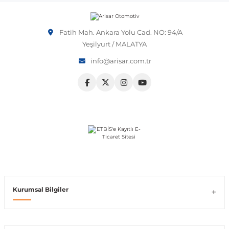
Vito W639
Fatih Mah. Ankara Yolu Cad. NO: 94/A
Yeşilyurt / MALATYA
shi
X-Class W470
info@arisar.com.tr
t
e
Kurumsal Bilgiler