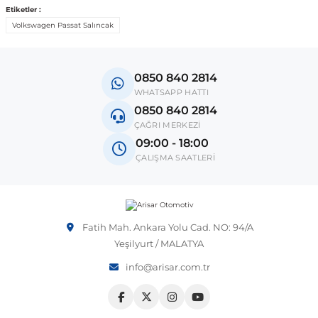
Etiketler :
Volkswagen Passat Salıncak
Vito W639
shi
X-Class W470
0850 840 2814
WHATSAPP HATTI
0850 840 2814
ÇAĞRI MERKEZİ
09:00 - 18:00
ÇALIŞMA SAATLERİ
t
e
Fatih Mah. Ankara Yolu Cad. NO: 94/A
Yeşilyurt / MALATYA
info@arisar.com.tr