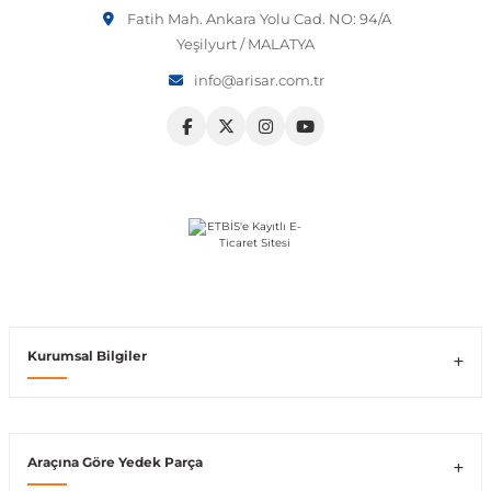
Fatih Mah. Ankara Yolu Cad. NO: 94/A
Vito W639
Yeşilyurt / MALATYA
info@arisar.com.tr
shi
X-Class W470
t
e
Kurumsal Bilgiler
Araçına Göre Yedek Parça