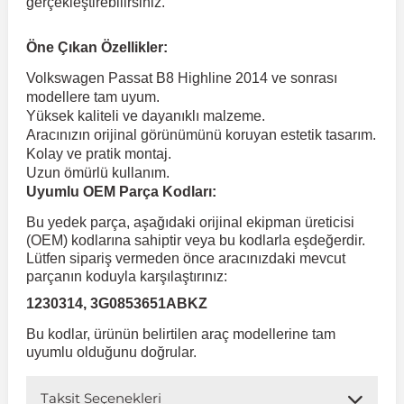
gerçekleştirebilirsiniz.
 Koruma
Volkswagen Taigo
İnsignia
Ranger
R 12
GLK Serisi X204
Jumper
Panda
i30
Skystar
Peugeot 607
Öne Çıkan Özellikler:
Volkswagen Passat B8 Highline 2014 ve sonrası
modellere tam uyum.
Volkswagen Teramont
Kadett
Raptor
R 19
GLS Serisi X167
Jumpy
Punto
İ40
Sunny
Peugeot Bipper
Yüksek kaliteli ve dayanıklı malzeme.
Aracınızın orijinal görünümünü koruyan estetik tasarım.
Kolay ve pratik montaj.
Takozu
Volkswagen Tiguan
Meriva
S-Max
R 9-11
Metris
Nemo
Scudo
İoniq
Terrano
Peugeot Boxer
Uzun ömürlü kullanım.
Uyumlu OEM Parça Kodları:
aza
Volkswagen Touareg
Mokka
Taunus
Safrane
ML Serisi W164
Saxo
Sedici
İx35
X-Trail
Peugeot Expert
Bu yedek parça, aşağıdaki orijinal ekipman üreticisi
(OEM) kodlarına sahiptir veya bu kodlarla eşdeğerdir.
Lütfen sipariş vermeden önce aracınızdaki mevcut
i
en & Süspansiyon
Volkswagen Touran
Movano
Transit
Scenic
S Serisi W221
Spacetourer
Siena
İx45
Peugeot Partner
parçanın koduyla karşılaştırınız:
1230314, 3G0853651ABKZ
Volkswagen Transporter
Omega
Symbol
S Serisi W222
Xantia
Stilo
Kona
Peugeot RCZ
Bu kodlar, ürünün belirtilen araç modellerine tam
uyumlu olduğunu doğrular.
 & Müşür
Volkswagen Volt
Tigra
Taliant
S Serisi W223
Xsara
Talento
Lavita
Peugeot Rifter
Taksit Seçenekleri