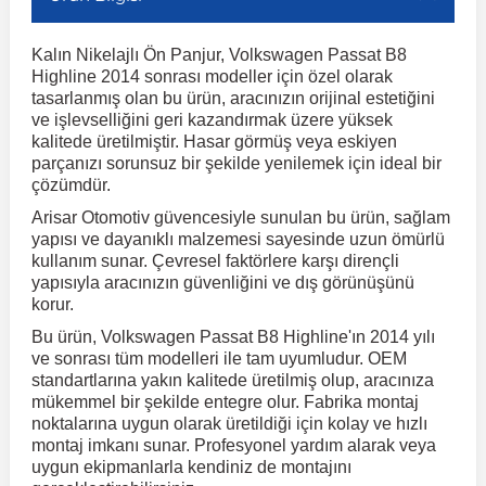
Kalın Nikelajlı Ön Panjur, Volkswagen Passat B8
r
ç Aksesuarlar
ış Aksesuarlar
e Siren
aj & Şanzıman
Volkswagen Multivan
Corsa E 2014-2019
Audi TT
Suburban 2015-2020
Galaxy
Latitude
GLA Serisi W156
X7 Serisi
C6
Freemont
Pilot
Getz
Stonic
MX-6
NX Coupe
Peugeot 4007
Toyota Prius
Volvo XC60
Highline 2014 sonrası modeller için özel olarak
tasarlanmış olan bu ürün, aracınızın orijinal estetiğini
ve işlevselliğini geri kazandırmak üzere yüksek
ve Kolçak Aparatları
pağı ve Ayna Sinyalleri
ar
ör
aim
Volkswagen Passat
Corsa F 2019 ve Sonrası
Tahoe 2000-2006
Grand C-Max
Master
GLA Serisi X156
Z Serisi
C8
Fullback
S2000
Grand Santa Fe
Venga
RX-8
Pathfinder
Peugeot 4008
Toyota Proace City
Volvo XC70
kalitede üretilmiştir. Hasar görmüş veya eskiyen
parçanızı sorunsuz bir şekilde yenilemek için ideal bir
çözümdür.
 Kılıf ve Yastık
apakları
esuarları
ve Parçaları
rünler
Volkswagen Polo
Crossland
TrailBlazer 2011 ve Sonrası
Ka
Megane 1 1995-2003
GLB Serisi X247
Cactus
Kartal
ZR-V
H1
XCeed
XC-3
Patrol
Peugeot 405
Toyota RAV4
Volvo XC90
Arisar Otomotiv güvencesiyle sunulan bu ürün, sağlam
yapısı ve dayanıklı malzemesi sayesinde uzun ömürlü
kullanım sunar. Çevresel faktörlere karşı dirençli
ıtası
ı ve Parçaları
istemi
Volkswagen Scirocco
Crossland X
Trax 2013-2022
Kuga
Megane 2 2002-2008
GLC Serisi X243
Dispatch
Linea
H100
Primastar
Peugeot 406
Toyota Tacoma
yapısıyla aracınızın güvenliğini ve dış görünüşünü
korur.
o
gaj Ve Ara Atkı
şpiyel
mbası ve Parçaları
Bu ürün, Volkswagen Passat B8 Highline'ın 2014 yılı
Volkswagen Sharan
Frontera
Trax 2023 ve Sonrası
Mondeo
Megane 3 2008-2016
GLC Serisi X253
DS4
Marea
H350
Primera
Peugeot 407
Toyota Venza
ve sonrası tüm modelleri ile tam uyumludur. OEM
standartlarına yakın kalitede üretilmiş olup, aracınıza
mükemmel bir şekilde entegre olur. Fabrika montaj
su
sesuarları
Plaka, Bagaj Lambası
it
Volkswagen T-Cross
Grandland
Mustang
Megane 4 2016-2024
GLE Coupe Serisi C292
DS5
Mirafiori
i10
Pulsar
Peugeot 5008
Toyota Verso
noktalarına uygun olarak üretildiği için kolay ve hızlı
montaj imkanı sunar. Profesyonel yardım alarak veya
uygun ekipmanlarla kendiniz de montajını
 Dış Trim Parçaları
Volkswagen T-Roc
Grandland X
Puma
Modus
GLE Serisi W166
DS7
Palio
i20
Qashqai
Peugeot 508
Toyota Yaris