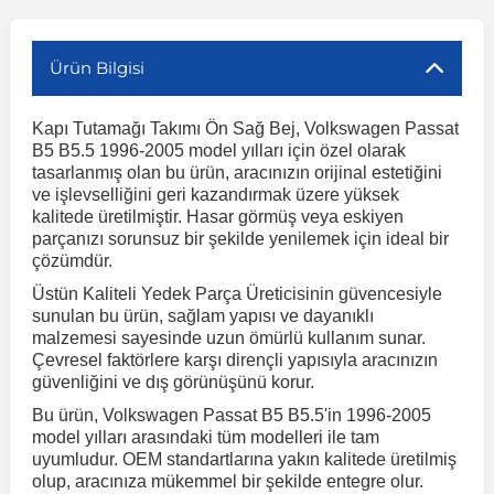
r
ç Aksesuarlar
ış Aksesuarlar
e Siren
aj & Şanzıman
Volkswagen Multivan
Corsa E 2014-2019
Audi TT
Suburban 2015-2020
Galaxy
Latitude
GLA Serisi W156
X7 Serisi
C6
Freemont
Pilot
Getz
Stonic
MX-6
NX Coupe
Peugeot 4007
Toyota Prius
Volvo XC60
Ürün Bilgisi
Kapı Tutamağı Takımı Ön Sağ Bej, Volkswagen Passat
ve Kolçak Aparatları
pağı ve Ayna Sinyalleri
ar
ör
aim
Volkswagen Passat
Corsa F 2019 ve Sonrası
Tahoe 2000-2006
Grand C-Max
Master
GLA Serisi X156
Z Serisi
C8
Fullback
S2000
Grand Santa Fe
Venga
RX-8
Pathfinder
Peugeot 4008
Toyota Proace City
Volvo XC70
B5 B5.5 1996-2005 model yılları için özel olarak
tasarlanmış olan bu ürün, aracınızın orijinal estetiğini
ve işlevselliğini geri kazandırmak üzere yüksek
 Kılıf ve Yastık
apakları
esuarları
ve Parçaları
rünler
Volkswagen Polo
Crossland
TrailBlazer 2011 ve Sonrası
Ka
Megane 1 1995-2003
GLB Serisi X247
Cactus
Kartal
ZR-V
H1
XCeed
XC-3
Patrol
Peugeot 405
Toyota RAV4
Volvo XC90
kalitede üretilmiştir. Hasar görmüş veya eskiyen
parçanızı sorunsuz bir şekilde yenilemek için ideal bir
çözümdür.
ıtası
ı ve Parçaları
istemi
Volkswagen Scirocco
Crossland X
Trax 2013-2022
Kuga
Megane 2 2002-2008
GLC Serisi X243
Dispatch
Linea
H100
Primastar
Peugeot 406
Toyota Tacoma
Üstün Kaliteli Yedek Parça Üreticisinin güvencesiyle
sunulan bu ürün, sağlam yapısı ve dayanıklı
malzemesi sayesinde uzun ömürlü kullanım sunar.
o
gaj Ve Ara Atkı
şpiyel
mbası ve Parçaları
Volkswagen Sharan
Frontera
Trax 2023 ve Sonrası
Mondeo
Megane 3 2008-2016
GLC Serisi X253
DS4
Marea
H350
Primera
Peugeot 407
Toyota Venza
Çevresel faktörlere karşı dirençli yapısıyla aracınızın
güvenliğini ve dış görünüşünü korur.
su
sesuarları
Plaka, Bagaj Lambası
it
Volkswagen T-Cross
Grandland
Mustang
Megane 4 2016-2024
GLE Coupe Serisi C292
DS5
Mirafiori
i10
Pulsar
Peugeot 5008
Toyota Verso
Bu ürün, Volkswagen Passat B5 B5.5'in 1996-2005
model yılları arasındaki tüm modelleri ile tam
uyumludur. OEM standartlarına yakın kalitede üretilmiş
 Dış Trim Parçaları
olup, aracınıza mükemmel bir şekilde entegre olur.
Volkswagen T-Roc
Grandland X
Puma
Modus
GLE Serisi W166
DS7
Palio
i20
Qashqai
Peugeot 508
Toyota Yaris