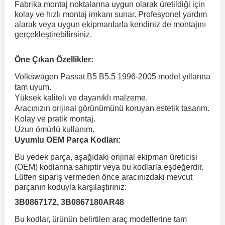
Fabrika montaj noktalarına uygun olarak üretildiği için
kolay ve hızlı montaj imkanı sunar. Profesyonel yardım
alarak veya uygun ekipmanlarla kendiniz de montajını
 Koruma
Volkswagen Taigo
İnsignia
Ranger
R 12
GLK Serisi X204
Jumper
Panda
i30
Skystar
Peugeot 607
gerçekleştirebilirsiniz.
Volkswagen Teramont
Kadett
Raptor
R 19
GLS Serisi X167
Jumpy
Punto
İ40
Sunny
Peugeot Bipper
Öne Çıkan Özellikler:
Volkswagen Passat B5 B5.5 1996-2005 model yıllarına
tam uyum.
Takozu
Volkswagen Tiguan
Meriva
S-Max
R 9-11
Metris
Nemo
Scudo
İoniq
Terrano
Peugeot Boxer
Yüksek kaliteli ve dayanıklı malzeme.
Aracınızın orijinal görünümünü koruyan estetik tasarım.
Kolay ve pratik montaj.
aza
Volkswagen Touareg
Mokka
Taunus
Safrane
ML Serisi W164
Saxo
Sedici
İx35
X-Trail
Peugeot Expert
Uzun ömürlü kullanım.
Uyumlu OEM Parça Kodları:
i
en & Süspansiyon
Volkswagen Touran
Movano
Transit
Scenic
S Serisi W221
Spacetourer
Siena
İx45
Peugeot Partner
Bu yedek parça, aşağıdaki orijinal ekipman üreticisi
(OEM) kodlarına sahiptir veya bu kodlarla eşdeğerdir.
Lütfen sipariş vermeden önce aracınızdaki mevcut
Volkswagen Transporter
Omega
Symbol
S Serisi W222
Xantia
Stilo
Kona
Peugeot RCZ
parçanın koduyla karşılaştırınız:
3B0867172, 3B0867180AR48
 & Müşür
Volkswagen Volt
Tigra
Taliant
S Serisi W223
Xsara
Talento
Lavita
Peugeot Rifter
Bu kodlar, ürünün belirtilen araç modellerine tam