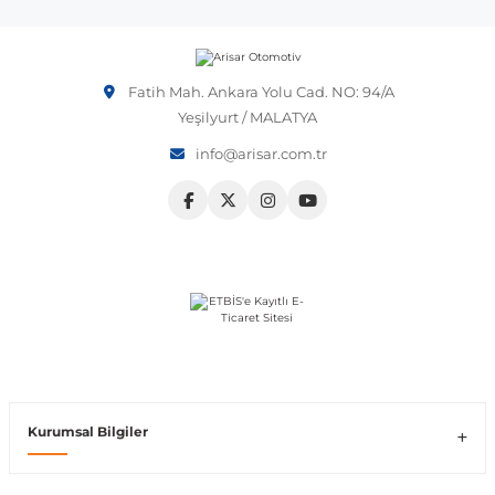
OEM numarası veya şasi numarası ile uyumluluğu kontrol
etmeniz önerilir.
Vito W639
Fatih Mah. Ankara Yolu Cad. NO: 94/A
shi
X-Class W470
Yeşilyurt / MALATYA
info@arisar.com.tr
t
e
Kurumsal Bilgiler