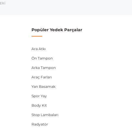
2010-2014
ERİ
umarası veya şasi numarası ile uyumluluğu kontrol
Popüler Yedek Parçalar
Ara Atkı
Ön Tampon
Arka Tampon
Araç Farları
Yan Basamak
Spor Yay
Body Kit
Stop Lambaları
Radyatör