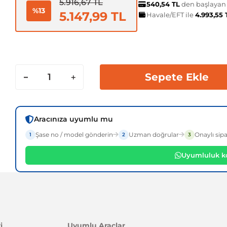
5.916,67 TL
540,54 TL
den başlayan t
%13
5.147,99 TL
Havale/EFT ile
4.993,55
Sepete Ekle
Aracınıza uyumlu mu
Şase no / model gönderin
Uzman doğrular
Onaylı sipa
1
2
3
Uyumluluk ko
i
Uyumlu Araçlar