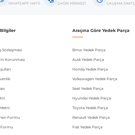
Passat B7
WHATSAPP HATTI
ÇAĞRI MERKEZİ
ÇALIŞMA SAATL
donanım ve kasa tipleri kullanabilmektedir. Sipariş vermeden önce OEM n
ilgiler
Araçına Göre Yedek Parça
ış Sözleşmesi
Bmw Yedek Parça
lerin Korunması
Audi Yedek Parça
şullari
Honda Yedek Parça
üvenlik
Volkswagen Yedek Parça
ası
Seat Yedek Parça
tni
Hyundai Yedek Parça
Metni
Toyota Yedek Parça
Öneri Formu
Renault Yedek Parça
e Formu
Fiat Yedek Parça