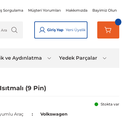
iş Sorgulama
Müşteri Yorumları
Hakkımızda
Bayimiz Olun
Giriş Yap
Yeni Üyelik
ik ve Aydınlatma
Yedek Parçalar
sıtmalı (9 Pin)
Stokta var
yumlu Araç
Volkswagen