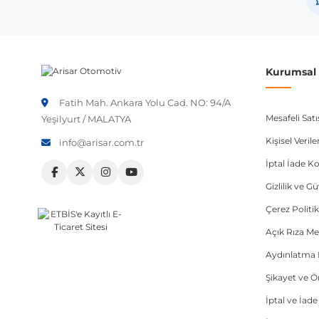
Volkswagen
Not:
Araç üreticileri aynı model yılı içerisinde farklı 
etmeniz önerilir.
Kurumsal B
Fatih Mah. Ankara Yolu Cad. NO: 94/A
Mesafeli Sat
Yeşilyurt / MALATYA
Kişisel Veri
info@arisar.com.tr
İptal İade Ko
Gizlilik ve G
Çerez Politik
Açık Rıza Me
Aydınlatma 
Şikayet ve 
İptal ve İad