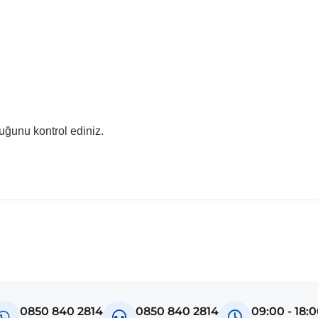
uğunu kontrol ediniz.
madan önce ürün görsellerini ve OEM numaralarını aracınız ile karşılaşt
Model
Passat B6
0850 840 2814
0850 840 2814
09:00 - 18: