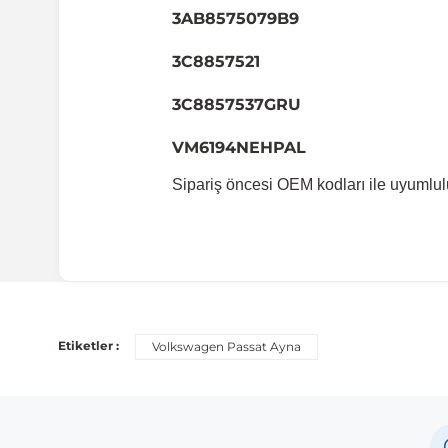
3AB8575079B9
3C8857521
3C8857537GRU
VM6194NEHPAL
Sipariş öncesi OEM kodları ile uyumlul
Uyumlu Araç Modelleri
Bu ürün aşağıdaki araç modelleri ile uyumludur. Satın al
Etiketler :
Volkswagen Passat Ayna
Marka
Volkswagen