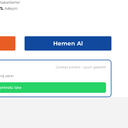
aksitlerle!
 TL
ödeyin
Hemen Al
Ücretsiz kontrol · Uyum garantili
riş verin
ntrolü iste