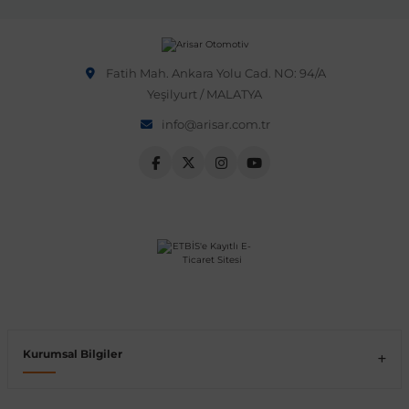
OEM numarası veya şasi numarası ile uyumluluğu kontrol
etmeniz önerilir.
Vito W639
Fatih Mah. Ankara Yolu Cad. NO: 94/A
shi
X-Class W470
Yeşilyurt / MALATYA
info@arisar.com.tr
t
e
Kurumsal Bilgiler