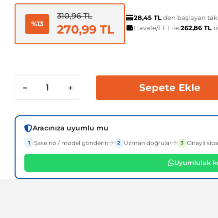
310,96 TL
28,45 TL
den başlayan taks
%13
270,99 TL
Havale/EFT ile
262,86 TL
ö
Sepete Ekle
Aracınıza uyumlu mu
Şase no / model gönderin
Uzman doğrular
Onaylı sipa
1
2
3
Uyumluluk ko