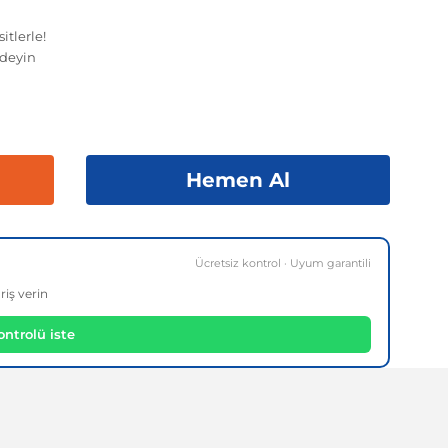
itlerle!
deyin
Hemen Al
Ücretsiz kontrol · Uyum garantili
riş verin
ntrolü iste