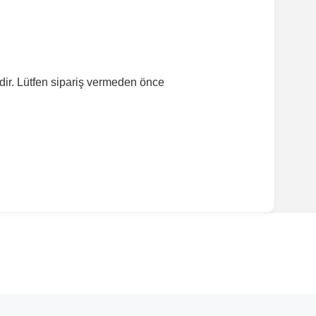
dir. Lütfen sipariş vermeden önce
ırmanız tavsiye edilir.
Model Yılı
2014-2019