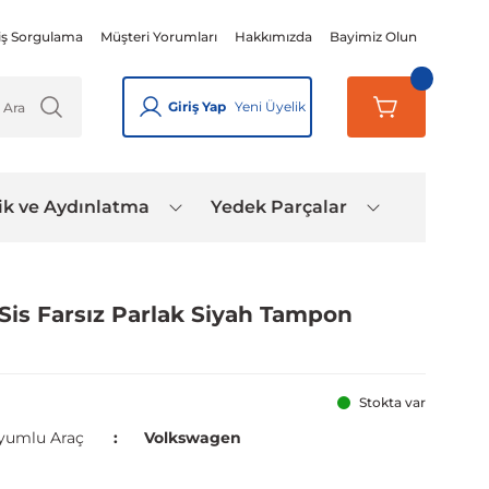
iş Sorgulama
Müşteri Yorumları
Hakkımızda
Bayimiz Olun
Giriş Yap
Yeni Üyelik
ik ve Aydınlatma
Yedek Parçalar
Sis Farsız Parlak Siyah Tampon
Stokta var
yumlu Araç
Volkswagen