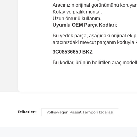
Aracınızın orijinal görünümünü koruyan 
Kolay ve pratik montaj.
Uzun ömürlü kullanım.
Uyumlu OEM Parça Kodları:
Bu yedek parça, aşağıdaki orijinal eki
aracınızdaki mevcut parçanın koduyla ka
3G0853665J BKZ
Bu kodlar, ürünün belirtilen araç mode
Uyumlu Araç Modelleri
Bu ürün aşağıdaki araç modelleri ile uyumludur. Satın al
Etiketler :
Volkswagen Passat Tampon Izgarası
Marka
Volkswagen