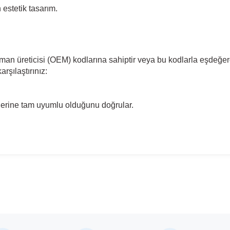
estetik tasarım.
pman üreticisi (OEM) kodlarına sahiptir veya bu kodlarla eşdeğer
rşılaştırınız:
llerine tam uyumlu olduğunu doğrular.
madan önce ürün görsellerini ve OEM numaralarını aracınız ile karşılaşt
Model
Passat B8