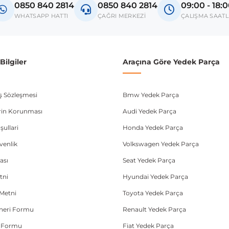
0850 840 2814
0850 840 2814
09:00 - 18:
donanım ve kasa tipleri kullanabilmektedir. Sipariş vermeden önce OEM n
WHATSAPP HATTI
ÇAĞRI MERKEZİ
ÇALIŞMA SAATL
ilgiler
Araçına Göre Yedek Parça
ış Sözleşmesi
Bmw Yedek Parça
lerin Korunması
Audi Yedek Parça
şullari
Honda Yedek Parça
üvenlik
Volkswagen Yedek Parça
ası
Seat Yedek Parça
tni
Hyundai Yedek Parça
Metni
Toyota Yedek Parça
Öneri Formu
Renault Yedek Parça
e Formu
Fiat Yedek Parça