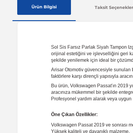
Ürün Bilgisi
Taksit Seçenekler
Sol Sis Farsız Parlak Siyah Tampon Izg
orijinal estetiğini ve işlevselliğini ge
şekilde yenilemek için ideal bir çözümd
Arisar Otomotiv güvencesiyle sunulan 
faktörlere karşı dirençli yapısıyla arac
Bu ürün, Volkswagen Passat'ın 2019 yılı
aracınıza mükemmel bir şekilde entegre 
Profesyonel yardım alarak veya uygun e
Öne Çıkan Özellikler:
Volkswagen Passat 2019 ve sonrası m
Yüksek kaliteli ve dayanıklı malzeme.