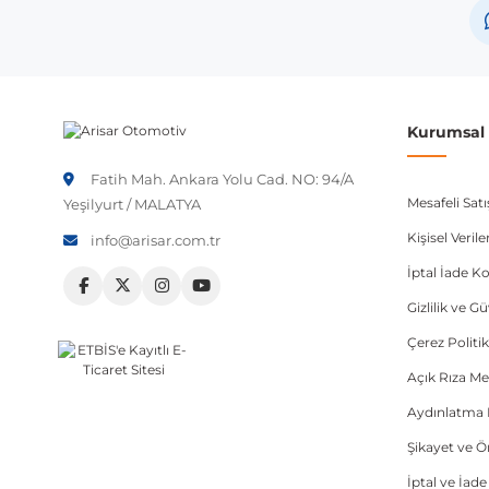
Not:
Araç üreticileri aynı model yılı içerisinde farklı 
etmeniz önerilir.
Kurumsal B
Fatih Mah. Ankara Yolu Cad. NO: 94/A
Mesafeli Sat
Yeşilyurt / MALATYA
Kişisel Veri
info@arisar.com.tr
İptal İade Ko
Gizlilik ve G
Çerez Politik
Açık Rıza Me
Aydınlatma 
Şikayet ve 
İptal ve İad