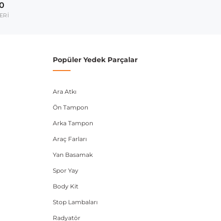
00
umarası veya şasi numarası ile uyumluluğu kontrol
ERİ
Popüler Yedek Parçalar
Ara Atkı
Ön Tampon
Arka Tampon
Araç Farları
Yan Basamak
Spor Yay
Body Kit
Stop Lambaları
Radyatör