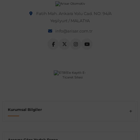
Vito W639
Fatih Mah. Ankara Yolu Cad. NO: 94/A
Yeşilyurt / MALATYA
info@arisar.com.tr
shi
X-Class W470
t
e
Kurumsal Bilgiler
Araçına Göre Yedek Parça