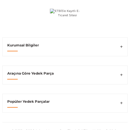
Vito W639
shi
X-Class W470
Kurumsal Bilgiler
t
Araçına Göre Yedek Parça
e
Popüler Yedek Parçalar