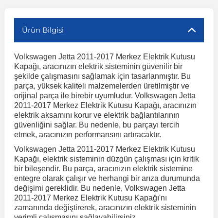
r
ç Aksesuarlar
ış Aksesuarlar
e Siren
aj & Şanzıman
Volkswagen Multivan
Corsa E 2014-2019
Audi TT
Suburban 2015-2020
Galaxy
Latitude
GLA Serisi W156
X7 Serisi
C6
Freemont
Pilot
Getz
Stonic
MX-6
NX Coupe
Peugeot 4007
Toyota Prius
Volvo XC60
Ürün Bilgisi
Volkswagen Jetta 2011-2017 Merkez Elektrik Kutusu
ve Kolçak Aparatları
pağı ve Ayna Sinyalleri
ar
ör
aim
Volkswagen Passat
Corsa F 2019 ve Sonrası
Tahoe 2000-2006
Grand C-Max
Master
GLA Serisi X156
Z Serisi
C8
Fullback
S2000
Grand Santa Fe
Venga
RX-8
Pathfinder
Peugeot 4008
Toyota Proace City
Volvo XC70
Kapağı, aracınızın elektrik sisteminin güvenilir bir
şekilde çalışmasını sağlamak için tasarlanmıştır. Bu
parça, yüksek kaliteli malzemelerden üretilmiştir ve
 Kılıf ve Yastık
apakları
esuarları
ve Parçaları
rünler
Volkswagen Polo
Crossland
TrailBlazer 2011 ve Sonrası
Ka
Megane 1 1995-2003
GLB Serisi X247
Cactus
Kartal
ZR-V
H1
XCeed
XC-3
Patrol
Peugeot 405
Toyota RAV4
Volvo XC90
orijinal parça ile birebir uyumludur. Volkswagen Jetta
2011-2017 Merkez Elektrik Kutusu Kapağı, aracınızın
elektrik aksamını korur ve elektrik bağlantılarının
ıtası
ı ve Parçaları
istemi
Volkswagen Scirocco
Crossland X
Trax 2013-2022
Kuga
Megane 2 2002-2008
GLC Serisi X243
Dispatch
Linea
H100
Primastar
Peugeot 406
Toyota Tacoma
güvenliğini sağlar. Bu nedenle, bu parçayı tercih
etmek, aracınızın performansını artıracaktır.
Volkswagen Jetta 2011-2017 Merkez Elektrik Kutusu
o
gaj Ve Ara Atkı
şpiyel
mbası ve Parçaları
Volkswagen Sharan
Frontera
Trax 2023 ve Sonrası
Mondeo
Megane 3 2008-2016
GLC Serisi X253
DS4
Marea
H350
Primera
Peugeot 407
Toyota Venza
Kapağı, elektrik sisteminin düzgün çalışması için kritik
bir bileşendir. Bu parça, aracınızın elektrik sistemine
entegre olarak çalışır ve herhangi bir arıza durumunda
su
sesuarları
Plaka, Bagaj Lambası
it
Volkswagen T-Cross
Grandland
Mustang
Megane 4 2016-2024
GLE Coupe Serisi C292
DS5
Mirafiori
i10
Pulsar
Peugeot 5008
Toyota Verso
değişimi gereklidir. Bu nedenle, Volkswagen Jetta
2011-2017 Merkez Elektrik Kutusu Kapağı'nı
zamanında değiştirerek, aracınızın elektrik sisteminin
 Dış Trim Parçaları
Volkswagen T-Roc
Grandland X
Puma
Modus
GLE Serisi W166
DS7
Palio
i20
Qashqai
Peugeot 508
Toyota Yaris
verimli çalışmasını sağlayabilirsiniz.