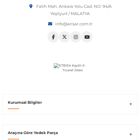
Fatih Mah. Ankara Yolu Cad. NO: 94/A
Vito W639
Yeşilyurt / MALATYA
info@arisar.com.tr
shi
X-Class W470
t
e
Kurumsal Bilgiler
Araçına Göre Yedek Parça