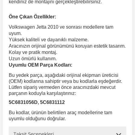
kendiniz de montajını gerçekleştirebilirsiniz.
 Koruma
Volkswagen Taigo
İnsignia
Ranger
R 12
GLK Serisi X204
Jumper
Panda
i30
Skystar
Peugeot 607
Öne Çıkan Özellikler:
Volkswagen Jetta 2010 ve sonrası modellere tam
uyum.
Volkswagen Teramont
Kadett
Raptor
R 19
GLS Serisi X167
Jumpy
Punto
İ40
Sunny
Peugeot Bipper
Yüksek kaliteli ve dayanıklı malzeme.
Aracınızın orijinal görünümünü koruyan estetik tasarım.
Kolay ve pratik montaj.
Takozu
Volkswagen Tiguan
Meriva
S-Max
R 9-11
Metris
Nemo
Scudo
İoniq
Terrano
Peugeot Boxer
Uzun ömürlü kullanım.
Uyumlu OEM Parça Kodları:
aza
Volkswagen Touareg
Mokka
Taunus
Safrane
ML Serisi W164
Saxo
Sedici
İx35
X-Trail
Peugeot Expert
Bu yedek parça, aşağıdaki orijinal ekipman üreticisi
(OEM) kodlarına sahiptir veya bu kodlarla eşdeğerdir.
Lütfen sipariş vermeden önce aracınızdaki mevcut
i
en & Süspansiyon
Volkswagen Touran
Movano
Transit
Scenic
S Serisi W221
Spacetourer
Siena
İx45
Peugeot Partner
parçanın koduyla karşılaştırınız:
5C6831056D, 5C6831112
Volkswagen Transporter
Omega
Symbol
S Serisi W222
Xantia
Stilo
Kona
Peugeot RCZ
Bu kodlar, ürünün belirtilen araç modellerine tam
uyumlu olduğunu doğrular.
 & Müşür
Volkswagen Volt
Tigra
Taliant
S Serisi W223
Xsara
Talento
Lavita
Peugeot Rifter
Taksit Seçenekleri