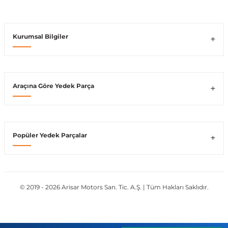
Vito W639
Kurumsal Bilgiler
shi
X-Class W470
Araçına Göre Yedek Parça
t
Popüler Yedek Parçalar
e
© 2019 - 2026 Arisar Motors San. Tic. A.Ş. | Tüm Hakları Saklıdır.