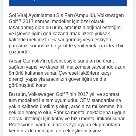
Sol Viraj Aydınlatmalı Sis Farı (Ampullü), Volkswagen
r
ç Aksesuarlar
ış Aksesuarlar
e Siren
aj & Şanzıman
Volkswagen Multivan
Corsa E 2014-2019
Audi TT
Suburban 2015-2020
Galaxy
Latitude
GLA Serisi W156
X7 Serisi
C6
Freemont
Pilot
Getz
Stonic
MX-6
NX Coupe
Peugeot 4007
Toyota Prius
Volvo XC60
Golf 7 2017 sonrası modeller için özel olarak
tasarlanmış olan bu ürün, aracınızın orijinal estetiğini
ve işlevselliğini geri kazandırmak üzere yüksek
ve Kolçak Aparatları
pağı ve Ayna Sinyalleri
ar
ör
aim
Volkswagen Passat
Corsa F 2019 ve Sonrası
Tahoe 2000-2006
Grand C-Max
Master
GLA Serisi X156
Z Serisi
C8
Fullback
S2000
Grand Santa Fe
Venga
RX-8
Pathfinder
Peugeot 4008
Toyota Proace City
Volvo XC70
kalitede üretilmiştir. Hasar görmüş veya eskiyen
parçanızı sorunsuz bir şekilde yenilemek için ideal bir
çözümdür.
 Kılıf ve Yastık
apakları
esuarları
ve Parçaları
rünler
Volkswagen Polo
Crossland
TrailBlazer 2011 ve Sonrası
Ka
Megane 1 1995-2003
GLB Serisi X247
Cactus
Kartal
ZR-V
H1
XCeed
XC-3
Patrol
Peugeot 405
Toyota RAV4
Volvo XC90
Arisar Otomotiv'in güvencesiyle sunulan bu ürün,
sağlam yapısı ve dayanıklı malzemesi sayesinde uzun
ömürlü kullanım sunar. Çevresel faktörlere karşı
ıtası
ı ve Parçaları
istemi
Volkswagen Scirocco
Crossland X
Trax 2013-2022
Kuga
Megane 2 2002-2008
GLC Serisi X243
Dispatch
Linea
H100
Primastar
Peugeot 406
Toyota Tacoma
dirençli yapısıyla aracınızın güvenliğini ve dış
görünüşünü korur.
o
gaj Ve Ara Atkı
şpiyel
mbası ve Parçaları
Bu ürün, Volkswagen Golf 7'nin 2017 yılı ve sonrası
Volkswagen Sharan
Frontera
Trax 2023 ve Sonrası
Mondeo
Megane 3 2008-2016
GLC Serisi X253
DS4
Marea
H350
Primera
Peugeot 407
Toyota Venza
tüm modelleri ile tam uyumludur. OEM standartlarına
yakın kalitede üretilmiş olup, aracınıza mükemmel bir
şekilde entegre olur. Fabrika montaj noktalarına uygun
su
sesuarları
Plaka, Bagaj Lambası
it
Volkswagen T-Cross
Grandland
Mustang
Megane 4 2016-2024
GLE Coupe Serisi C292
DS5
Mirafiori
i10
Pulsar
Peugeot 5008
Toyota Verso
olarak üretildiği için kolay ve hızlı montaj imkanı sunar.
Profesyonel yardım alarak veya uygun ekipmanlarla
kendiniz de montajını gerçekleştirebilirsiniz.
 Dış Trim Parçaları
Volkswagen T-Roc
Grandland X
Puma
Modus
GLE Serisi W166
DS7
Palio
i20
Qashqai
Peugeot 508
Toyota Yaris