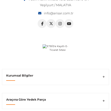
Yeşilyurt / MALATYA
Vito W639
info@arisar.com.tr
shi
X-Class W470
t
e
Kurumsal Bilgiler
Araçına Göre Yedek Parça