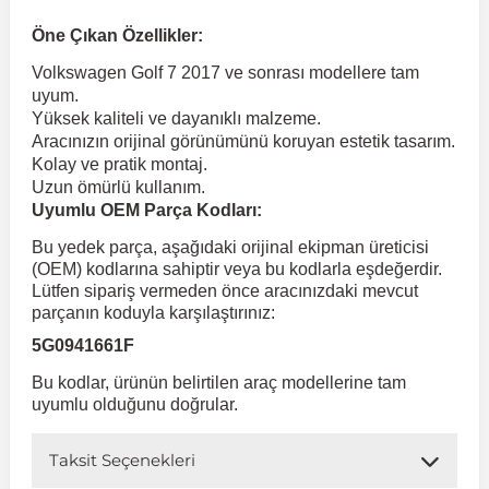
Öne Çıkan Özellikler:
 Koruma
Volkswagen Taigo
İnsignia
Ranger
R 12
GLK Serisi X204
Jumper
Panda
i30
Skystar
Peugeot 607
Volkswagen Golf 7 2017 ve sonrası modellere tam
uyum.
Yüksek kaliteli ve dayanıklı malzeme.
Volkswagen Teramont
Kadett
Raptor
R 19
GLS Serisi X167
Jumpy
Punto
İ40
Sunny
Peugeot Bipper
Aracınızın orijinal görünümünü koruyan estetik tasarım.
Kolay ve pratik montaj.
Uzun ömürlü kullanım.
Takozu
Volkswagen Tiguan
Meriva
S-Max
R 9-11
Metris
Nemo
Scudo
İoniq
Terrano
Peugeot Boxer
Uyumlu OEM Parça Kodları:
Bu yedek parça, aşağıdaki orijinal ekipman üreticisi
aza
Volkswagen Touareg
Mokka
Taunus
Safrane
ML Serisi W164
Saxo
Sedici
İx35
X-Trail
Peugeot Expert
(OEM) kodlarına sahiptir veya bu kodlarla eşdeğerdir.
Lütfen sipariş vermeden önce aracınızdaki mevcut
parçanın koduyla karşılaştırınız:
i
en & Süspansiyon
Volkswagen Touran
Movano
Transit
Scenic
S Serisi W221
Spacetourer
Siena
İx45
Peugeot Partner
5G0941661F
Bu kodlar, ürünün belirtilen araç modellerine tam
Volkswagen Transporter
Omega
Symbol
S Serisi W222
Xantia
Stilo
Kona
Peugeot RCZ
uyumlu olduğunu doğrular.
Taksit Seçenekleri
 & Müşür
Volkswagen Volt
Tigra
Taliant
S Serisi W223
Xsara
Talento
Lavita
Peugeot Rifter