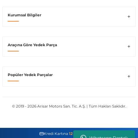
Vito W639
Kurumsal Bilgiler
shi
X-Class W470
Araçına Göre Yedek Parça
t
Popüler Yedek Parçalar
e
© 2019 - 2026 Arisar Motors San. Tic. A.Ş. | Tüm Hakları Saklıdır.
Kredi Kartına
12 Taksit İmkanı
Whatsapp Destek