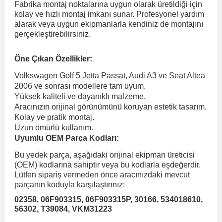
Fabrika montaj noktalarına uygun olarak üretildiği için
kolay ve hızlı montaj imkanı sunar. Profesyonel yardım
alarak veya uygun ekipmanlarla kendiniz de montajını
 Koruma
Volkswagen Taigo
İnsignia
Ranger
R 12
GLK Serisi X204
Jumper
Panda
i30
Skystar
Peugeot 607
gerçekleştirebilirsiniz.
Volkswagen Teramont
Kadett
Raptor
R 19
GLS Serisi X167
Jumpy
Punto
İ40
Sunny
Peugeot Bipper
Öne Çıkan Özellikler:
Volkswagen Golf 5 Jetta Passat, Audi A3 ve Seat Altea
2006 ve sonrası modellere tam uyum.
Takozu
Volkswagen Tiguan
Meriva
S-Max
R 9-11
Metris
Nemo
Scudo
İoniq
Terrano
Peugeot Boxer
Yüksek kaliteli ve dayanıklı malzeme.
Aracınızın orijinal görünümünü koruyan estetik tasarım.
Kolay ve pratik montaj.
aza
Volkswagen Touareg
Mokka
Taunus
Safrane
ML Serisi W164
Saxo
Sedici
İx35
X-Trail
Peugeot Expert
Uzun ömürlü kullanım.
Uyumlu OEM Parça Kodları:
i
en & Süspansiyon
Volkswagen Touran
Movano
Transit
Scenic
S Serisi W221
Spacetourer
Siena
İx45
Peugeot Partner
Bu yedek parça, aşağıdaki orijinal ekipman üreticisi
(OEM) kodlarına sahiptir veya bu kodlarla eşdeğerdir.
Lütfen sipariş vermeden önce aracınızdaki mevcut
Volkswagen Transporter
Omega
Symbol
S Serisi W222
Xantia
Stilo
Kona
Peugeot RCZ
parçanın koduyla karşılaştırınız:
02358, 06F903315, 06F903315P, 30166, 534018610,
56302, T39084, VKM31223
 & Müşür
Volkswagen Volt
Tigra
Taliant
S Serisi W223
Xsara
Talento
Lavita
Peugeot Rifter