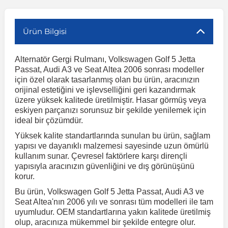
r
ç Aksesuarlar
ış Aksesuarlar
e Siren
aj & Şanzıman
Volkswagen Multivan
Corsa E 2014-2019
Audi TT
Suburban 2015-2020
Galaxy
Latitude
GLA Serisi W156
X7 Serisi
C6
Freemont
Pilot
Getz
Stonic
MX-6
NX Coupe
Peugeot 4007
Toyota Prius
Volvo XC60
Ürün Bilgisi
Alternatör Gergi Rulmanı, Volkswagen Golf 5 Jetta
ve Kolçak Aparatları
pağı ve Ayna Sinyalleri
ar
ör
aim
Volkswagen Passat
Corsa F 2019 ve Sonrası
Tahoe 2000-2006
Grand C-Max
Master
GLA Serisi X156
Z Serisi
C8
Fullback
S2000
Grand Santa Fe
Venga
RX-8
Pathfinder
Peugeot 4008
Toyota Proace City
Volvo XC70
Passat, Audi A3 ve Seat Altea 2006 sonrası modeller
için özel olarak tasarlanmış olan bu ürün, aracınızın
orijinal estetiğini ve işlevselliğini geri kazandırmak
 Kılıf ve Yastık
apakları
esuarları
ve Parçaları
rünler
Volkswagen Polo
Crossland
TrailBlazer 2011 ve Sonrası
Ka
Megane 1 1995-2003
GLB Serisi X247
Cactus
Kartal
ZR-V
H1
XCeed
XC-3
Patrol
Peugeot 405
Toyota RAV4
Volvo XC90
üzere yüksek kalitede üretilmiştir. Hasar görmüş veya
eskiyen parçanızı sorunsuz bir şekilde yenilemek için
ideal bir çözümdür.
ıtası
ı ve Parçaları
istemi
Volkswagen Scirocco
Crossland X
Trax 2013-2022
Kuga
Megane 2 2002-2008
GLC Serisi X243
Dispatch
Linea
H100
Primastar
Peugeot 406
Toyota Tacoma
Yüksek kalite standartlarında sunulan bu ürün, sağlam
yapısı ve dayanıklı malzemesi sayesinde uzun ömürlü
kullanım sunar. Çevresel faktörlere karşı dirençli
o
gaj Ve Ara Atkı
şpiyel
mbası ve Parçaları
Volkswagen Sharan
Frontera
Trax 2023 ve Sonrası
Mondeo
Megane 3 2008-2016
GLC Serisi X253
DS4
Marea
H350
Primera
Peugeot 407
Toyota Venza
yapısıyla aracınızın güvenliğini ve dış görünüşünü
korur.
su
sesuarları
Plaka, Bagaj Lambası
it
Volkswagen T-Cross
Grandland
Mustang
Megane 4 2016-2024
GLE Coupe Serisi C292
DS5
Mirafiori
i10
Pulsar
Peugeot 5008
Toyota Verso
Bu ürün, Volkswagen Golf 5 Jetta Passat, Audi A3 ve
Seat Altea'nın 2006 yılı ve sonrası tüm modelleri ile tam
uyumludur. OEM standartlarına yakın kalitede üretilmiş
 Dış Trim Parçaları
olup, aracınıza mükemmel bir şekilde entegre olur.
Volkswagen T-Roc
Grandland X
Puma
Modus
GLE Serisi W166
DS7
Palio
i20
Qashqai
Peugeot 508
Toyota Yaris