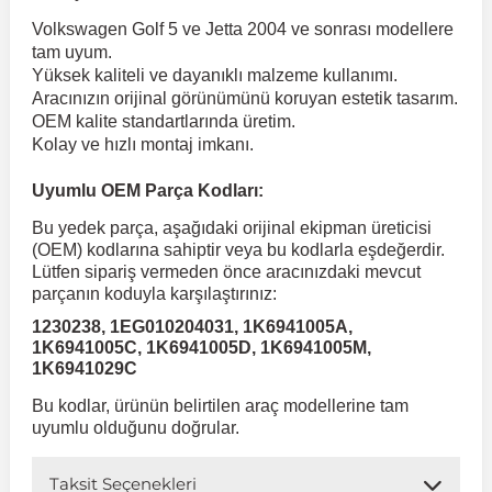
Volkswagen Golf 5 ve Jetta 2004 ve sonrası modellere
tam uyum.
 Koruma
Volkswagen Taigo
İnsignia
Ranger
R 12
GLK Serisi X204
Jumper
Panda
i30
Skystar
Peugeot 607
Yüksek kaliteli ve dayanıklı malzeme kullanımı.
Aracınızın orijinal görünümünü koruyan estetik tasarım.
OEM kalite standartlarında üretim.
Volkswagen Teramont
Kadett
Raptor
R 19
GLS Serisi X167
Jumpy
Punto
İ40
Sunny
Peugeot Bipper
Kolay ve hızlı montaj imkanı.
Uyumlu OEM Parça Kodları:
Takozu
Volkswagen Tiguan
Meriva
S-Max
R 9-11
Metris
Nemo
Scudo
İoniq
Terrano
Peugeot Boxer
Bu yedek parça, aşağıdaki orijinal ekipman üreticisi
(OEM) kodlarına sahiptir veya bu kodlarla eşdeğerdir.
aza
Volkswagen Touareg
Mokka
Taunus
Safrane
ML Serisi W164
Saxo
Sedici
İx35
X-Trail
Peugeot Expert
Lütfen sipariş vermeden önce aracınızdaki mevcut
parçanın koduyla karşılaştırınız:
1230238, 1EG010204031, 1K6941005A,
i
en & Süspansiyon
Volkswagen Touran
Movano
Transit
Scenic
S Serisi W221
Spacetourer
Siena
İx45
Peugeot Partner
1K6941005C, 1K6941005D, 1K6941005M,
1K6941029C
Volkswagen Transporter
Omega
Symbol
S Serisi W222
Xantia
Stilo
Kona
Peugeot RCZ
Bu kodlar, ürünün belirtilen araç modellerine tam
uyumlu olduğunu doğrular.
 & Müşür
Volkswagen Volt
Tigra
Taliant
S Serisi W223
Xsara
Talento
Lavita
Peugeot Rifter
Taksit Seçenekleri