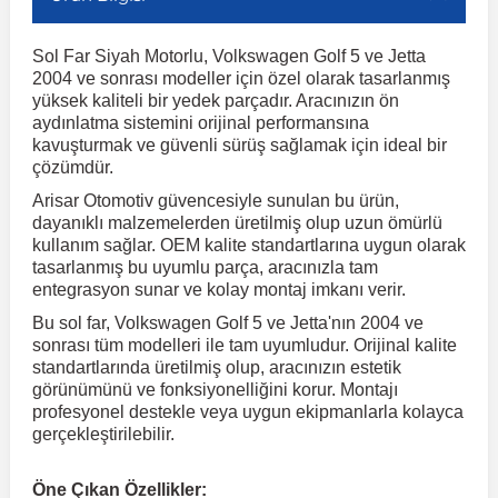
Sol Far Siyah Motorlu, Volkswagen Golf 5 ve Jetta
r
ç Aksesuarlar
ış Aksesuarlar
e Siren
aj & Şanzıman
Volkswagen Multivan
Corsa E 2014-2019
Audi TT
Suburban 2015-2020
Galaxy
Latitude
GLA Serisi W156
X7 Serisi
C6
Freemont
Pilot
Getz
Stonic
MX-6
NX Coupe
Peugeot 4007
Toyota Prius
Volvo XC60
2004 ve sonrası modeller için özel olarak tasarlanmış
yüksek kaliteli bir yedek parçadır. Aracınızın ön
aydınlatma sistemini orijinal performansına
ve Kolçak Aparatları
pağı ve Ayna Sinyalleri
ar
ör
aim
Volkswagen Passat
Corsa F 2019 ve Sonrası
Tahoe 2000-2006
Grand C-Max
Master
GLA Serisi X156
Z Serisi
C8
Fullback
S2000
Grand Santa Fe
Venga
RX-8
Pathfinder
Peugeot 4008
Toyota Proace City
Volvo XC70
kavuşturmak ve güvenli sürüş sağlamak için ideal bir
çözümdür.
Arisar Otomotiv güvencesiyle sunulan bu ürün,
 Kılıf ve Yastık
apakları
esuarları
ve Parçaları
rünler
Volkswagen Polo
Crossland
TrailBlazer 2011 ve Sonrası
Ka
Megane 1 1995-2003
GLB Serisi X247
Cactus
Kartal
ZR-V
H1
XCeed
XC-3
Patrol
Peugeot 405
Toyota RAV4
Volvo XC90
dayanıklı malzemelerden üretilmiş olup uzun ömürlü
kullanım sağlar. OEM kalite standartlarına uygun olarak
tasarlanmış bu uyumlu parça, aracınızla tam
ıtası
ı ve Parçaları
istemi
Volkswagen Scirocco
Crossland X
Trax 2013-2022
Kuga
Megane 2 2002-2008
GLC Serisi X243
Dispatch
Linea
H100
Primastar
Peugeot 406
Toyota Tacoma
entegrasyon sunar ve kolay montaj imkanı verir.
Bu sol far, Volkswagen Golf 5 ve Jetta'nın 2004 ve
o
gaj Ve Ara Atkı
şpiyel
mbası ve Parçaları
sonrası tüm modelleri ile tam uyumludur. Orijinal kalite
Volkswagen Sharan
Frontera
Trax 2023 ve Sonrası
Mondeo
Megane 3 2008-2016
GLC Serisi X253
DS4
Marea
H350
Primera
Peugeot 407
Toyota Venza
standartlarında üretilmiş olup, aracınızın estetik
görünümünü ve fonksiyonelliğini korur. Montajı
profesyonel destekle veya uygun ekipmanlarla kolayca
su
sesuarları
Plaka, Bagaj Lambası
it
Volkswagen T-Cross
Grandland
Mustang
Megane 4 2016-2024
GLE Coupe Serisi C292
DS5
Mirafiori
i10
Pulsar
Peugeot 5008
Toyota Verso
gerçekleştirilebilir.
 Dış Trim Parçaları
Volkswagen T-Roc
Grandland X
Puma
Modus
GLE Serisi W166
DS7
Palio
i20
Qashqai
Peugeot 508
Toyota Yaris
Öne Çıkan Özellikler: