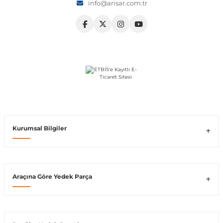
info@arisar.com.tr
Vito W639
shi
X-Class W470
t
Kurumsal Bilgiler
e
Araçına Göre Yedek Parça