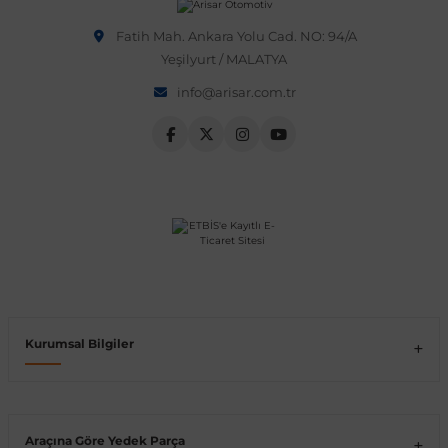
Fatih Mah. Ankara Yolu Cad. NO: 94/A
Vito W639
Yeşilyurt / MALATYA
info@arisar.com.tr
shi
X-Class W470
t
e
Kurumsal Bilgiler
Araçına Göre Yedek Parça