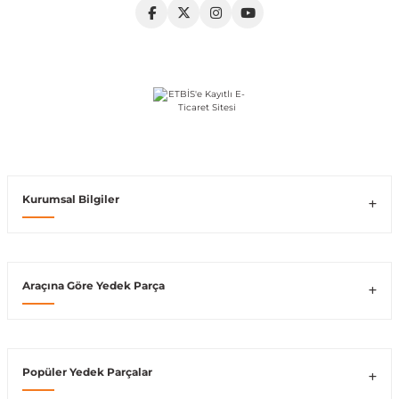
Vito W639
shi
X-Class W470
Kurumsal Bilgiler
t
e
Araçına Göre Yedek Parça
Popüler Yedek Parçalar