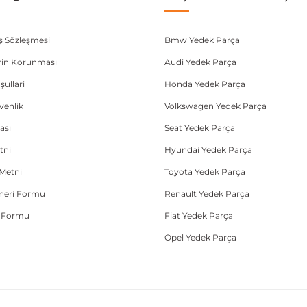
ış Sözleşmesi
Bmw Yedek Parça
lerin Korunması
Audi Yedek Parça
şullari
Honda Yedek Parça
üvenlik
Volkswagen Yedek Parça
ası
Seat Yedek Parça
tni
Hyundai Yedek Parça
Metni
Toyota Yedek Parça
Öneri Formu
Renault Yedek Parça
e Formu
Fiat Yedek Parça
Opel Yedek Parça