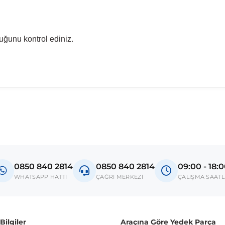
uğunu kontrol ediniz.
madan önce ürün görsellerini ve OEM numaralarını aracınız ile karşılaşt
Model
Golf IV
0850 840 2814
0850 840 2814
09:00 - 18:
donanım ve kasa tipleri kullanabilmektedir. Sipariş vermeden önce OEM n
WHATSAPP HATTI
ÇAĞRI MERKEZİ
ÇALIŞMA SAATL
ilgiler
Araçına Göre Yedek Parça