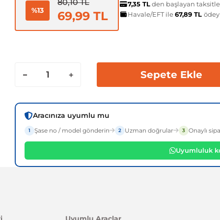
80,10 TL
7,35 TL
den başlayan taksitle
%13
69,99 TL
Havale/EFT ile
67,89 TL
ödey
Sepete Ekle
Aracınıza uyumlu mu
Şase no / model gönderin
Uzman doğrular
Onaylı sipa
1
2
3
Uyumluluk ko
i
Uyumlu Araçlar