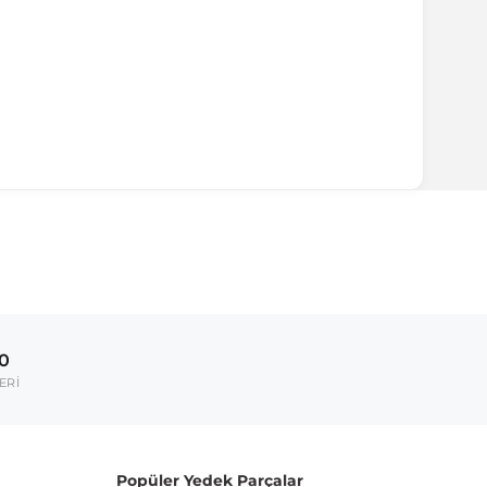
ırmanız tavsiye edilir.
Model Yılı
1997-2003
00
umarası veya şasi numarası ile uyumluluğu kontrol
ERİ
Popüler Yedek Parçalar