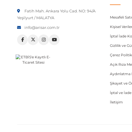
Fatih Mah. Ankara Yolu Cad. NO: 94/A
Mesafeli Sat
Yeşilyurt / MALATYA
Kişisel Veri
info@arisar.com.tr
İptal İade Ko
Gizlilik ve G
Çerez Politik
Açık Rıza Me
Aydınlatma 
Şikayet ve 
İptal ve İad
İletişim