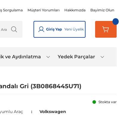
iş Sorgulama
Müşteri Yorumları
Hakkımızda
Bayimiz Olun
Giriş Yap
Yeni Üyelik
ik ve Aydınlatma
Yedek Parçalar
andalı Gri (3B0868445U71)
Stokta var
yumlu Araç
Volkswagen