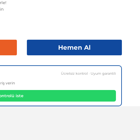
rle!
in
Hemen Al
Ücretsiz kontrol · Uyum garantili
riş verin
ntrolü iste