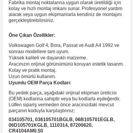
Fabrika montaj noktalarına uygun olarak üretildiği için
kolay ve hızlı montaj imkanı sunar. Profesyonel yardım
alarak veya uygun ekipmanlarla kendiniz de montajını
 Koruma
Volkswagen Taigo
İnsignia
Ranger
R 12
GLK Serisi X204
Jumper
Panda
i30
Skystar
Peugeot 607
gerçekleştirebilirsiniz.
Volkswagen Teramont
Kadett
Raptor
R 19
GLS Serisi X167
Jumpy
Punto
İ40
Sunny
Peugeot Bipper
Öne Çıkan Özellikler:
Volkswagen Golf 4, Bora, Passat ve Audi A4 1992 ve
sonrası modellere tam uyum.
Takozu
Volkswagen Tiguan
Meriva
S-Max
R 9-11
Metris
Nemo
Scudo
İoniq
Terrano
Peugeot Boxer
Yüksek kaliteli ve dayanıklı malzeme.
Aracınızın orijinal görünümünü koruyan estetik tasarım.
Kolay ve pratik montaj.
aza
Volkswagen Touareg
Mokka
Taunus
Safrane
ML Serisi W164
Saxo
Sedici
İx35
X-Trail
Peugeot Expert
Uzun ömürlü kullanım.
Uyumlu OEM Parça Kodları:
i
en & Süspansiyon
Volkswagen Touran
Movano
Transit
Scenic
S Serisi W221
Spacetourer
Siena
İx45
Peugeot Partner
Bu yedek parça, aşağıdaki orijinal ekipman üreticisi
(OEM) kodlarına sahiptir veya bu kodlarla eşdeğerdir.
Lütfen sipariş vermeden önce aracınızdaki mevcut
Volkswagen Transporter
Omega
Symbol
S Serisi W222
Xantia
Stilo
Kona
Peugeot RCZ
parçanın koduyla karşılaştırınız:
034105701, 036105701BGLB, 06B105701EGLB,
06D105701KGLB, 1110314, 87200620,
 & Müşür
Volkswagen Volt
Tigra
Taliant
S Serisi W223
Xsara
Talento
Lavita
Peugeot Rifter
CR4104AM0.50