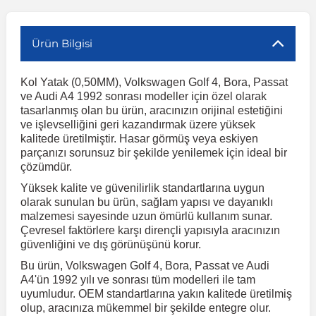
r
ç Aksesuarlar
ış Aksesuarlar
e Siren
aj & Şanzıman
Volkswagen Multivan
Corsa E 2014-2019
Audi TT
Suburban 2015-2020
Galaxy
Latitude
GLA Serisi W156
X7 Serisi
C6
Freemont
Pilot
Getz
Stonic
MX-6
NX Coupe
Peugeot 4007
Toyota Prius
Volvo XC60
Ürün Bilgisi
Kol Yatak (0,50MM), Volkswagen Golf 4, Bora, Passat
ve Kolçak Aparatları
pağı ve Ayna Sinyalleri
ar
ör
aim
Volkswagen Passat
Corsa F 2019 ve Sonrası
Tahoe 2000-2006
Grand C-Max
Master
GLA Serisi X156
Z Serisi
C8
Fullback
S2000
Grand Santa Fe
Venga
RX-8
Pathfinder
Peugeot 4008
Toyota Proace City
Volvo XC70
ve Audi A4 1992 sonrası modeller için özel olarak
tasarlanmış olan bu ürün, aracınızın orijinal estetiğini
ve işlevselliğini geri kazandırmak üzere yüksek
 Kılıf ve Yastık
apakları
esuarları
ve Parçaları
rünler
Volkswagen Polo
Crossland
TrailBlazer 2011 ve Sonrası
Ka
Megane 1 1995-2003
GLB Serisi X247
Cactus
Kartal
ZR-V
H1
XCeed
XC-3
Patrol
Peugeot 405
Toyota RAV4
Volvo XC90
kalitede üretilmiştir. Hasar görmüş veya eskiyen
parçanızı sorunsuz bir şekilde yenilemek için ideal bir
çözümdür.
ıtası
ı ve Parçaları
istemi
Volkswagen Scirocco
Crossland X
Trax 2013-2022
Kuga
Megane 2 2002-2008
GLC Serisi X243
Dispatch
Linea
H100
Primastar
Peugeot 406
Toyota Tacoma
Yüksek kalite ve güvenilirlik standartlarına uygun
olarak sunulan bu ürün, sağlam yapısı ve dayanıklı
malzemesi sayesinde uzun ömürlü kullanım sunar.
o
gaj Ve Ara Atkı
şpiyel
mbası ve Parçaları
Volkswagen Sharan
Frontera
Trax 2023 ve Sonrası
Mondeo
Megane 3 2008-2016
GLC Serisi X253
DS4
Marea
H350
Primera
Peugeot 407
Toyota Venza
Çevresel faktörlere karşı dirençli yapısıyla aracınızın
güvenliğini ve dış görünüşünü korur.
su
sesuarları
Plaka, Bagaj Lambası
it
Volkswagen T-Cross
Grandland
Mustang
Megane 4 2016-2024
GLE Coupe Serisi C292
DS5
Mirafiori
i10
Pulsar
Peugeot 5008
Toyota Verso
Bu ürün, Volkswagen Golf 4, Bora, Passat ve Audi
A4'ün 1992 yılı ve sonrası tüm modelleri ile tam
uyumludur. OEM standartlarına yakın kalitede üretilmiş
 Dış Trim Parçaları
olup, aracınıza mükemmel bir şekilde entegre olur.
Volkswagen T-Roc
Grandland X
Puma
Modus
GLE Serisi W166
DS7
Palio
i20
Qashqai
Peugeot 508
Toyota Yaris