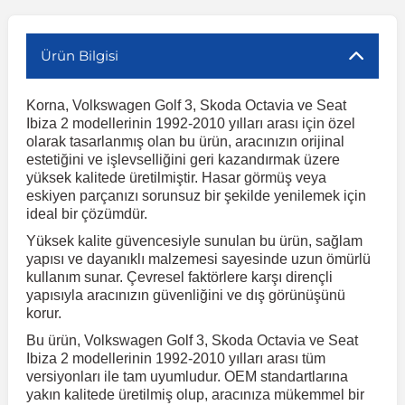
r
ç Aksesuarlar
ış Aksesuarlar
e Siren
aj & Şanzıman
Volkswagen Multivan
Corsa E 2014-2019
Audi TT
Suburban 2015-2020
Galaxy
Latitude
GLA Serisi W156
X7 Serisi
C6
Freemont
Pilot
Getz
Stonic
MX-6
NX Coupe
Peugeot 4007
Toyota Prius
Volvo XC60
Ürün Bilgisi
Korna, Volkswagen Golf 3, Skoda Octavia ve Seat
ve Kolçak Aparatları
pağı ve Ayna Sinyalleri
ar
ör
aim
Volkswagen Passat
Corsa F 2019 ve Sonrası
Tahoe 2000-2006
Grand C-Max
Master
GLA Serisi X156
Z Serisi
C8
Fullback
S2000
Grand Santa Fe
Venga
RX-8
Pathfinder
Peugeot 4008
Toyota Proace City
Volvo XC70
Ibiza 2 modellerinin 1992-2010 yılları arası için özel
olarak tasarlanmış olan bu ürün, aracınızın orijinal
estetiğini ve işlevselliğini geri kazandırmak üzere
 Kılıf ve Yastık
apakları
esuarları
ve Parçaları
rünler
Volkswagen Polo
Crossland
TrailBlazer 2011 ve Sonrası
Ka
Megane 1 1995-2003
GLB Serisi X247
Cactus
Kartal
ZR-V
H1
XCeed
XC-3
Patrol
Peugeot 405
Toyota RAV4
Volvo XC90
yüksek kalitede üretilmiştir. Hasar görmüş veya
eskiyen parçanızı sorunsuz bir şekilde yenilemek için
ideal bir çözümdür.
ıtası
ı ve Parçaları
istemi
Volkswagen Scirocco
Crossland X
Trax 2013-2022
Kuga
Megane 2 2002-2008
GLC Serisi X243
Dispatch
Linea
H100
Primastar
Peugeot 406
Toyota Tacoma
Yüksek kalite güvencesiyle sunulan bu ürün, sağlam
yapısı ve dayanıklı malzemesi sayesinde uzun ömürlü
kullanım sunar. Çevresel faktörlere karşı dirençli
o
gaj Ve Ara Atkı
şpiyel
mbası ve Parçaları
Volkswagen Sharan
Frontera
Trax 2023 ve Sonrası
Mondeo
Megane 3 2008-2016
GLC Serisi X253
DS4
Marea
H350
Primera
Peugeot 407
Toyota Venza
yapısıyla aracınızın güvenliğini ve dış görünüşünü
korur.
su
sesuarları
Plaka, Bagaj Lambası
it
Volkswagen T-Cross
Grandland
Mustang
Megane 4 2016-2024
GLE Coupe Serisi C292
DS5
Mirafiori
i10
Pulsar
Peugeot 5008
Toyota Verso
Bu ürün, Volkswagen Golf 3, Skoda Octavia ve Seat
Ibiza 2 modellerinin 1992-2010 yılları arası tüm
versiyonları ile tam uyumludur. OEM standartlarına
 Dış Trim Parçaları
yakın kalitede üretilmiş olup, aracınıza mükemmel bir
Volkswagen T-Roc
Grandland X
Puma
Modus
GLE Serisi W166
DS7
Palio
i20
Qashqai
Peugeot 508
Toyota Yaris