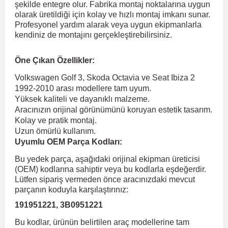
şekilde entegre olur. Fabrika montaj noktalarına uygun
olarak üretildiği için kolay ve hızlı montaj imkanı sunar.
Profesyonel yardım alarak veya uygun ekipmanlarla
 Koruma
Volkswagen Taigo
İnsignia
Ranger
R 12
GLK Serisi X204
Jumper
Panda
i30
Skystar
Peugeot 607
kendiniz de montajını gerçekleştirebilirsiniz.
Volkswagen Teramont
Kadett
Raptor
R 19
GLS Serisi X167
Jumpy
Punto
İ40
Sunny
Peugeot Bipper
Öne Çıkan Özellikler:
Volkswagen Golf 3, Skoda Octavia ve Seat Ibiza 2
1992-2010 arası modellere tam uyum.
Takozu
Volkswagen Tiguan
Meriva
S-Max
R 9-11
Metris
Nemo
Scudo
İoniq
Terrano
Peugeot Boxer
Yüksek kaliteli ve dayanıklı malzeme.
Aracınızın orijinal görünümünü koruyan estetik tasarım.
Kolay ve pratik montaj.
aza
Volkswagen Touareg
Mokka
Taunus
Safrane
ML Serisi W164
Saxo
Sedici
İx35
X-Trail
Peugeot Expert
Uzun ömürlü kullanım.
Uyumlu OEM Parça Kodları:
i
en & Süspansiyon
Volkswagen Touran
Movano
Transit
Scenic
S Serisi W221
Spacetourer
Siena
İx45
Peugeot Partner
Bu yedek parça, aşağıdaki orijinal ekipman üreticisi
(OEM) kodlarına sahiptir veya bu kodlarla eşdeğerdir.
Lütfen sipariş vermeden önce aracınızdaki mevcut
Volkswagen Transporter
Omega
Symbol
S Serisi W222
Xantia
Stilo
Kona
Peugeot RCZ
parçanın koduyla karşılaştırınız:
191951221, 3B0951221
 & Müşür
Volkswagen Volt
Tigra
Taliant
S Serisi W223
Xsara
Talento
Lavita
Peugeot Rifter
Bu kodlar, ürünün belirtilen araç modellerine tam