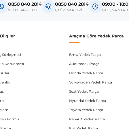
0850 840 2814
0850 840 2814
09:00 - 18:
Golf VII
WHATSAPP HATTI
ÇAĞRI MERKEZİ
ÇALIŞMA SAATL
Passat B8
Arteon
ilgiler
Araçına Göre Yedek Parça
Tiguan II
T-Roc
ış Sözleşmesi
Bmw Yedek Parça
donanım ve kasa tipleri kullanabilmektedir. Sipariş vermeden önce OEM n
lerin Korunması
Audi Yedek Parça
şullari
Honda Yedek Parça
üvenlik
Volkswagen Yedek Parça
ası
Seat Yedek Parça
tni
Hyundai Yedek Parça
Metni
Toyota Yedek Parça
Öneri Formu
Renault Yedek Parça
e Formu
Fiat Yedek Parça