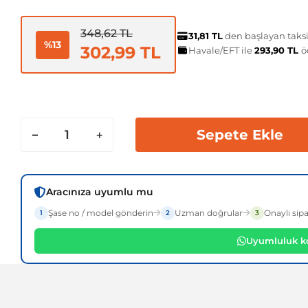
348,62 TL
31,81 TL
den başlayan taksit
%13
302,99 TL
Havale/EFT ile
293,90 TL
ö
Sepete Ekle
Aracınıza uyumlu mu
Şase no / model gönderin
Uzman doğrular
Onaylı sipa
1
2
3
Uyumluluk ko