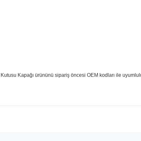
Kutusu Kapağı ürününü sipariş öncesi OEM kodları ile uyumlulu
madan önce ürün görsellerini ve OEM numaralarını aracınız ile karşılaşt
Model