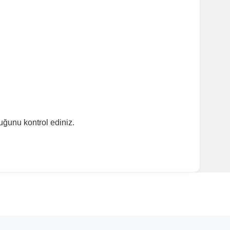
ğunu kontrol ediniz.
ırmanız tavsiye edilir.
Model Yılı