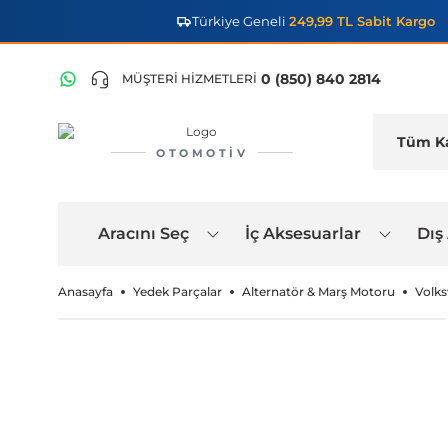
Türkiye Geneli
249,99 TL Sabit Kargo
0 (850) 840 2814
MÜŞTERİ HİZMETLERİ
OTOMOTIV
Aracını Seç
İç Aksesuarlar
Dış
Anasayfa
Yedek Parçalar
Alternatör & Marş Motoru
Volks