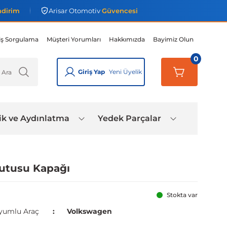
ndirim
Arisar Otomotiv
Güvencesi
iş Sorgulama
Müşteri Yorumları
Hakkımızda
Bayimiz Olun
0
Giriş Yap
Yeni Üyelik
ik ve Aydınlatma
Yedek Parçalar
Kutusu Kapağı
Stokta var
yumlu Araç
Volkswagen