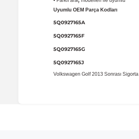
• Farklı araç modelleri ile uyumlu
Uyumlu OEM Parça Kodları
5Q0927165A
5Q0927165F
5Q0927165G
5Q0927165J
Volkswagen Golf 2013 Sonrası Sigorta 
Uyumlu Araç Modelleri
Bu ürün aşağıdaki araç modelleri ile uyumludur. Satın al
Marka