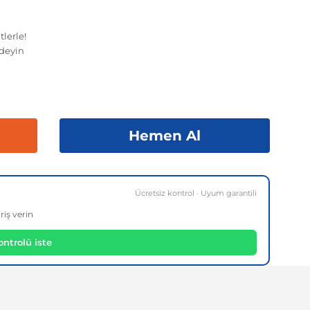
lerle!
deyin
Hemen Al
Ücretsiz kontrol · Uyum garantili
riş verin
ntrolü iste