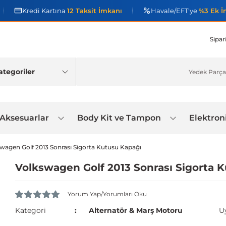
Kredi Kartına
12 Taksit İmkanı
Havale/EFT'ye
%3 Ek İ
Sipar
 Aksesuarlar
Body Kit ve Tampon
Elektron
wagen Golf 2013 Sonrası Sigorta Kutusu Kapağı
Volkswagen Golf 2013 Sonrası Sigorta 
Yorum Yap/Yorumları Oku
Kategori
Alternatör & Marş Motoru
U