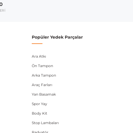
00
2012-2019
ERİ
2014-2019
2017-2020
Popüler Yedek Parçalar
2016-2020
2017-2020
Ara Atkı
umarası veya şasi numarası ile uyumluluğu kontrol
Ön Tampon
Arka Tampon
Araç Farları
Yan Basamak
Spor Yay
Body Kit
Stop Lambaları
Radyatör