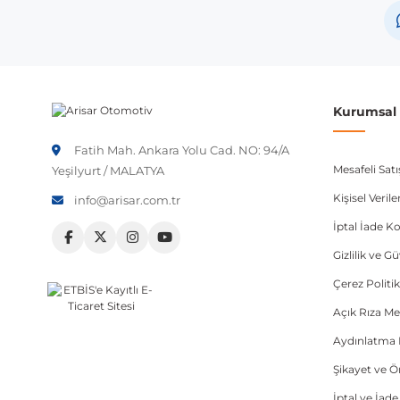
Volkswagen
Volkswagen
Volkswagen
Kurumsal B
Volkswagen
Fatih Mah. Ankara Yolu Cad. NO: 94/A
Volkswagen
Mesafeli Sat
Yeşilyurt / MALATYA
Not:
Araç üreticileri aynı model yılı içerisinde farklı 
Kişisel Veri
info@arisar.com.tr
etmeniz önerilir.
İptal İade Ko
Gizlilik ve G
Çerez Politik
Açık Rıza Me
Aydınlatma 
Şikayet ve 
İptal ve İad