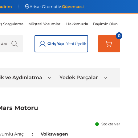
ndirim
Arisar Otomotiv
Güvencesi
iş Sorgulama
Müşteri Yorumları
Hakkımızda
Bayimiz Olun
0
Giriş Yap
Yeni Üyelik
ik ve Aydınlatma
Yedek Parçalar
Mars Motoru
Stokta var
yumlu Araç
Volkswagen