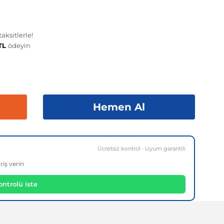
aksitlerle!
 TL
ödeyin
Hemen Al
Ücretsiz kontrol · Uyum garantili
riş verin
ntrolü iste