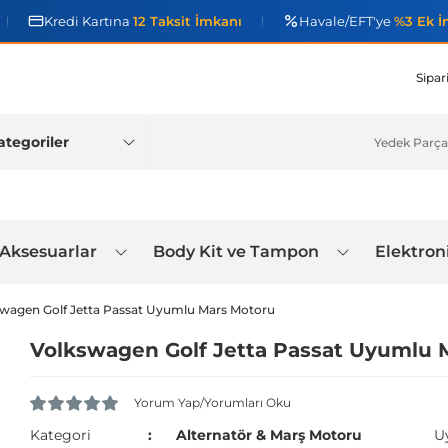
Kredi Kartına
12 Taksit İmkanı
Havale/EFT'ye
%3 Ek İ
Sipar
 Aksesuarlar
Body Kit ve Tampon
Elektron
wagen Golf Jetta Passat Uyumlu Mars Motoru
Volkswagen Golf Jetta Passat Uyumlu 
Yorum Yap/Yorumları Oku
Kategori
Alternatör & Marş Motoru
U