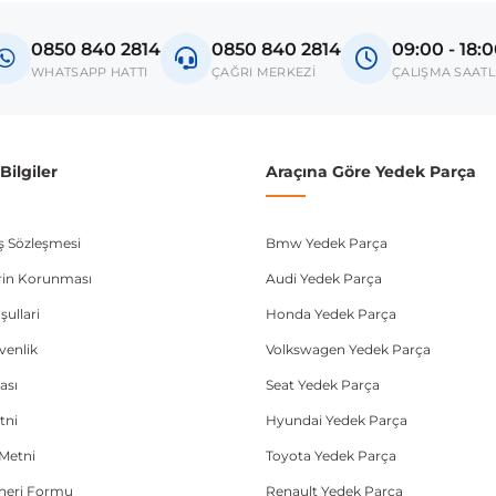
Golf IV
0850 840 2814
0850 840 2814
09:00 - 18:
Jetta IV
WHATSAPP HATTI
ÇAĞRI MERKEZİ
ÇALIŞMA SAATL
Passat B5
donanım ve kasa tipleri kullanabilmektedir. Sipariş vermeden önce OEM n
ilgiler
Araçına Göre Yedek Parça
ış Sözleşmesi
Bmw Yedek Parça
lerin Korunması
Audi Yedek Parça
şullari
Honda Yedek Parça
üvenlik
Volkswagen Yedek Parça
ası
Seat Yedek Parça
tni
Hyundai Yedek Parça
Metni
Toyota Yedek Parça
Öneri Formu
Renault Yedek Parça