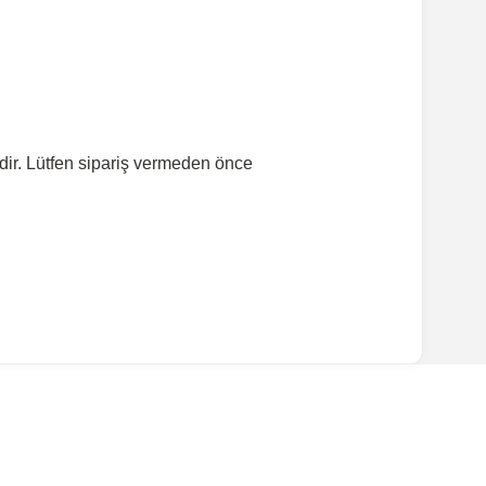
dir. Lütfen sipariş vermeden önce
ırmanız tavsiye edilir.
Model Yılı