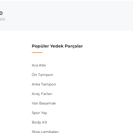
1997-2003
00
1998-2005
ERİ
1996-2000
umarası veya şasi numarası ile uyumluluğu kontrol
Popüler Yedek Parçalar
Ara Atkı
Ön Tampon
Arka Tampon
Araç Farları
Yan Basamak
Spor Yay
Body Kit
Stop Lambaları