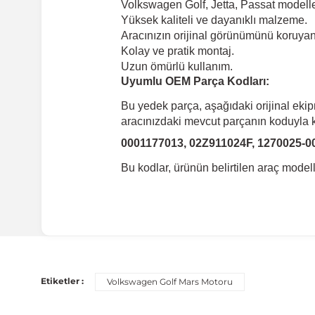
Volkswagen Golf, Jetta, Passat modell
Yüksek kaliteli ve dayanıklı malzeme.
Aracınızın orijinal görünümünü koruyan 
Kolay ve pratik montaj.
Uzun ömürlü kullanım.
Uyumlu OEM Parça Kodları:
Bu yedek parça, aşağıdaki orijinal eki
aracınızdaki mevcut parçanın koduyla ka
0001177013, 02Z911024F, 1270025-0
Bu kodlar, ürünün belirtilen araç mode
Uyumlu Araç Modelleri
Bu ürün aşağıdaki araç modelleri ile uyumludur. Satın al
Etiketler :
Volkswagen Golf Mars Motoru
Marka