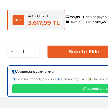
4.158,06 TL
379,89 TL
den başlayan t
%13
3.617,99 TL
Havale/EFT ile
3.509,45
Sepete Ekle
Aracınıza uyumlu mu
Şase no / model gönderin
Uzman doğrular
Onaylı sipa
1
2
3
Uyumluluk ko