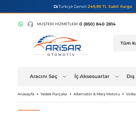
Türkiye Geneli
249,99 TL Sabit Kargo
0 (850) 840 2814
MÜŞTERİ HİZMETLERİ
OTOMOTIV
Aracını Seç
İç Aksesuarlar
Dış
Anasayfa
Yedek Parçalar
Alternatör & Marş Motoru
Volks