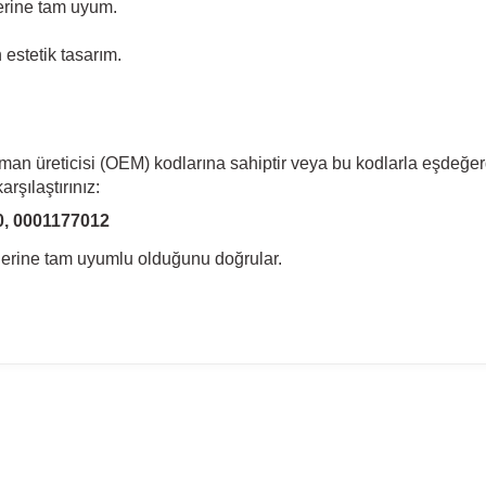
erine tam uyum.
estetik tasarım.
pman üreticisi (OEM) kodlarına sahiptir veya bu kodlarla eşdeğer
rşılaştırınız:
0, 0001177012
llerine tam uyumlu olduğunu doğrular.
madan önce ürün görsellerini ve OEM numaralarını aracınız ile karşılaşt
Model