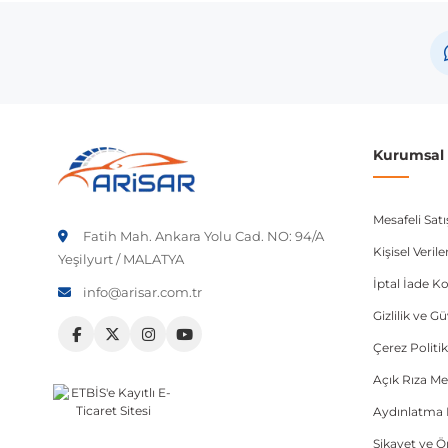
Volkswagen
Volkswagen
Volkswagen
Not:
Araç üreticileri aynı model yılı içerisinde farklı 
Kurumsal B
etmeniz önerilir.
Mesafeli Sat
Fatih Mah. Ankara Yolu Cad. NO: 94/A
Kişisel Veri
Yeşilyurt / MALATYA
İptal İade Ko
info@arisar.com.tr
Gizlilik ve G
Çerez Politik
Açık Rıza Me
Aydınlatma 
Şikayet ve 