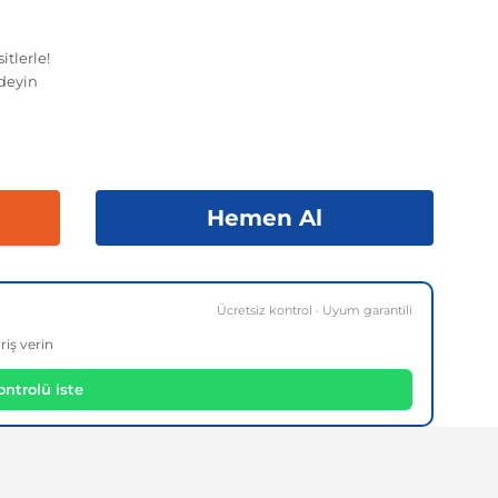
tlerle!
deyin
Hemen Al
Ücretsiz kontrol · Uyum garantili
riş verin
ntrolü iste