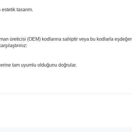
estetik tasarım.
pman üreticisi (OEM) kodlarına sahiptir veya bu kodlarla eşdeğer
rşılaştırınız:
llerine tam uyumlu olduğunu doğrular.
madan önce ürün görsellerini ve OEM numaralarını aracınız ile karşılaşt
Model