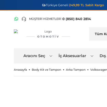
Türkiye Geneli
249,99 TL Sabit Kargo
0 (850) 840 2814
MÜŞTERİ HİZMETLERİ
OTOMOTIV
Aracını Seç
İç Aksesuarlar
Dış
Anasayfa
Body Kit ve Tampon
Arka Tampon
Volkswagen