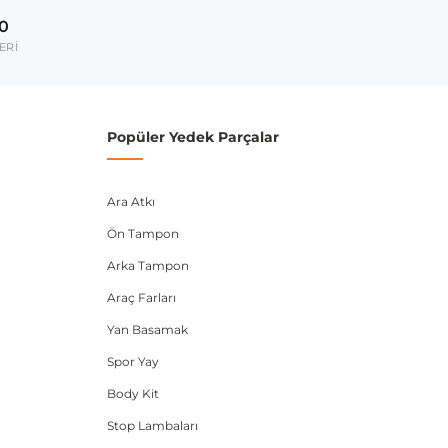
2019-
00
umarası veya şasi numarası ile uyumluluğu kontrol
ERİ
Popüler Yedek Parçalar
Ara Atkı
Ön Tampon
Arka Tampon
Araç Farları
Yan Basamak
Spor Yay
Body Kit
Stop Lambaları