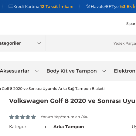
Kredi Kartına
12 Taksit İmkanı
Havale/EFT'ye
%3 Ek İ
Sipar
 Aksesuarlar
Body Kit ve Tampon
Elektron
 Golf 8 2020 ve Sonrası Uyumlu Arka Sağ Tampon Braketi
Volkswagen Golf 8 2020 ve Sonrası Uy
Yorum Yap/Yorumları Oku
Kategori
Arka Tampon
U