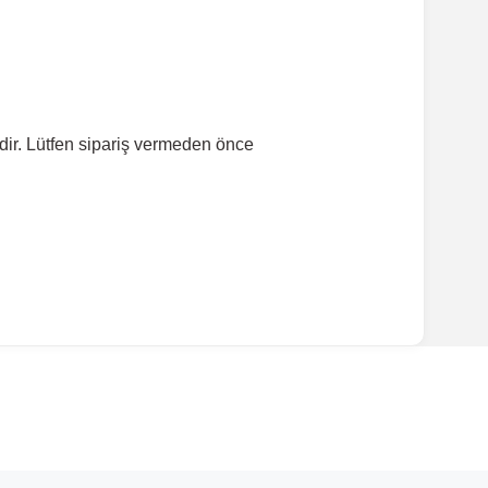
dir. Lütfen sipariş vermeden önce
ırmanız tavsiye edilir.
Model Yılı