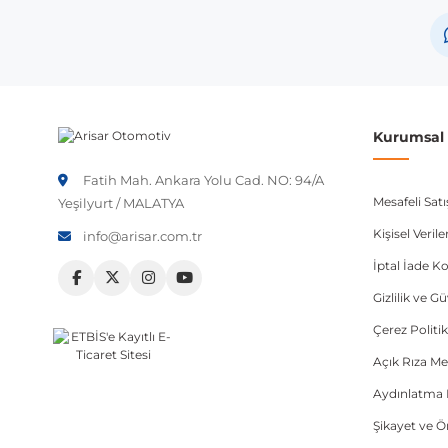
Volkswagen
Not:
Araç üreticileri aynı model yılı içerisinde farklı 
etmeniz önerilir.
Kurumsal B
Fatih Mah. Ankara Yolu Cad. NO: 94/A
Mesafeli Sat
Yeşilyurt / MALATYA
Kişisel Veri
info@arisar.com.tr
İptal İade Ko
Gizlilik ve G
Çerez Politik
Açık Rıza Me
Aydınlatma 
Şikayet ve 