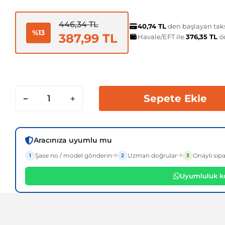
446,34 TL
40,74 TL
den başlayan taksi
%13
387,99 TL
Havale/EFT ile
376,35 TL
ö
Sepete Ekle
Aracınıza uyumlu mu
Şase no / model gönderin
Uzman doğrular
Onaylı sipa
1
2
3
Uyumluluk ko