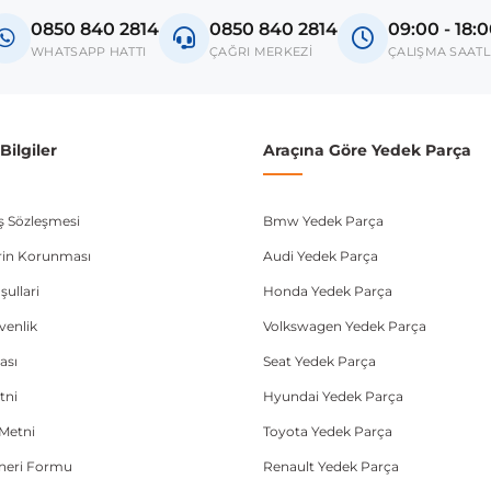
Golf 8
0850 840 2814
0850 840 2814
09:00 - 18:
donanım ve kasa tipleri kullanabilmektedir. Sipariş vermeden önce OEM n
WHATSAPP HATTI
ÇAĞRI MERKEZİ
ÇALIŞMA SAATL
ilgiler
Araçına Göre Yedek Parça
ış Sözleşmesi
Bmw Yedek Parça
lerin Korunması
Audi Yedek Parça
şullari
Honda Yedek Parça
üvenlik
Volkswagen Yedek Parça
ası
Seat Yedek Parça
tni
Hyundai Yedek Parça
Metni
Toyota Yedek Parça
Öneri Formu
Renault Yedek Parça