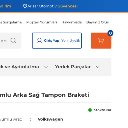
ndirim
Arisar Otomotiv
Güvencesi
iş Sorgulama
Müşteri Yorumları
Hakkımızda
Bayimiz Olun
0
Giriş Yap
Yeni Üyelik
ik ve Aydınlatma
Yedek Parçalar
umlu Arka Sağ Tampon Braketi
Stokta var
yumlu Araç
Volkswagen