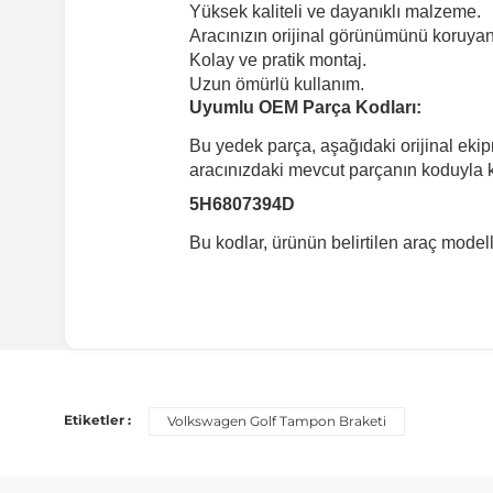
Yüksek kaliteli ve dayanıklı malzeme.
Aracınızın orijinal görünümünü koruyan 
Kolay ve pratik montaj.
Uzun ömürlü kullanım.
Uyumlu OEM Parça Kodları:
Bu yedek parça, aşağıdaki orijinal eki
aracınızdaki mevcut parçanın koduyla ka
5H6807394D
Bu kodlar, ürünün belirtilen araç mode
Uyumlu Araç Modelleri
Bu ürün aşağıdaki araç modelleri ile uyumludur. Satın al
Etiketler :
Volkswagen Golf Tampon Braketi
Marka