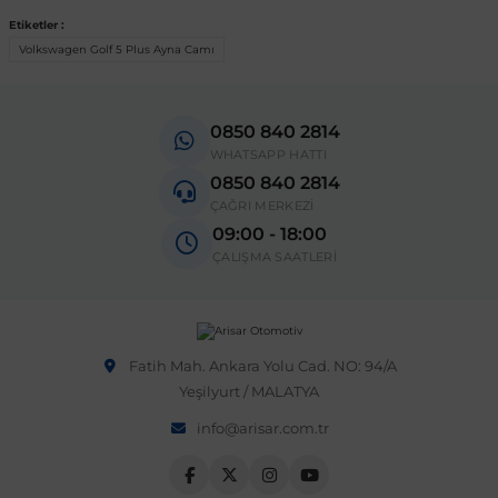
Vito W639
 Sistemleri
Etiketler :
Vectra B 1995-2002
Volkswagen Golf 5 Plus Ayna Camı
X-Class W470
 & Isıtma Sistemleri
Vectra C 2002-2010
0850 840 2814
o
WHATSAPP HATTI
Vectra D 2009-2012
0850 840 2814
ÇAĞRI MERKEZİ
09:00 - 18:00
Vivaro
ÇALIŞMA SAATLERİ
over
ntifiriz
Zafira
njeksiyon Sistemleri
Fatih Mah. Ankara Yolu Cad. NO: 94/A
Yeşilyurt / MALATYA
ti
info@arisar.com.tr