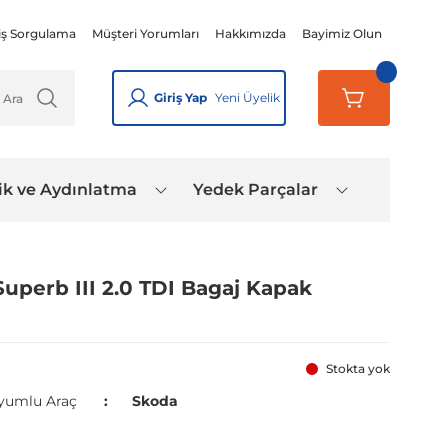
iş Sorgulama
Müşteri Yorumları
Hakkımızda
Bayimiz Olun
Giriş Yap
Yeni Üyelik
ik ve Aydınlatma
Yedek Parçalar
Superb III 2.0 TDI Bagaj Kapak
Stokta yok
yumlu Araç
Skoda