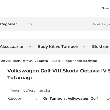
Sipar
 Aksesuarlar
Body Kit ve Tampon
Elektron
olf VIII Skoda Octavia IV Superb III 2.0 TDI Bagaj Kapak Tutamağı
Volkswagen Golf VIII Skoda Octavia IV 
Tutamağı
Yorum Yap/Yorumları Oku
Kategori
Ön Tampon
,
Volkswagen Golf
U