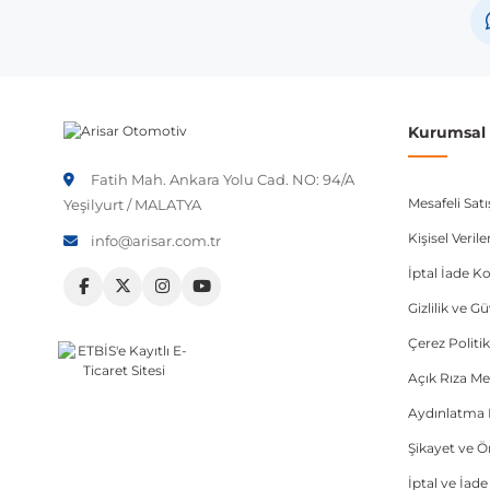
Kurumsal B
Fatih Mah. Ankara Yolu Cad. NO: 94/A
Mesafeli Sat
Yeşilyurt / MALATYA
Kişisel Veri
info@arisar.com.tr
İptal İade Ko
Gizlilik ve G
Çerez Politik
Açık Rıza Me
Aydınlatma 
Şikayet ve 
İptal ve İad