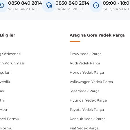
0850 840 2814
0850 840 2814
09:00 - 18:
WHATSAPP HATTI
ÇAĞRI MERKEZİ
ÇALIŞMA SAATL
ilgiler
Araçına Göre Yedek Parça
ış Sözleşmesi
Bmw Yedek Parça
lerin Korunması
Audi Yedek Parça
şullari
Honda Yedek Parça
üvenlik
Volkswagen Yedek Parça
ası
Seat Yedek Parça
tni
Hyundai Yedek Parça
Metni
Toyota Yedek Parça
Öneri Formu
Renault Yedek Parça
e Formu
Fiat Yedek Parça