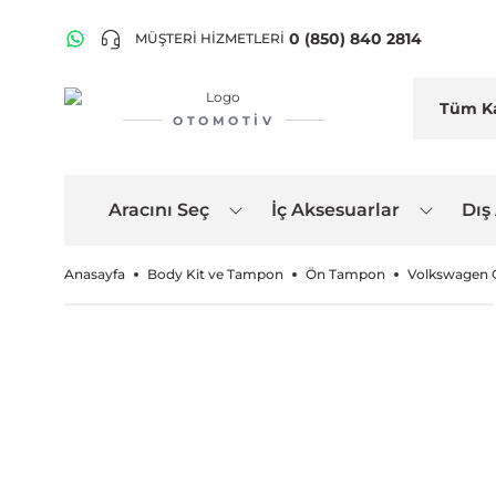
0 (850) 840 2814
MÜŞTERİ HİZMETLERİ
OTOMOTIV
Aracını Seç
İç Aksesuarlar
Dış
Anasayfa
Body Kit ve Tampon
Ön Tampon
Volkswagen G