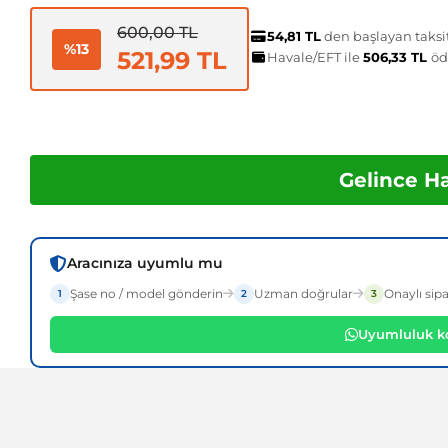
600,00 TL
54,81 TL
den başlayan taksit
%13
521,99 TL
Havale/EFT ile
506,33 TL
öd
Gelince H
Aracınıza uyumlu mu
Şase no / model gönderin
Uzman doğrular
Onaylı sipa
1
2
3
Uyumluluk ko