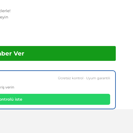
lerle!
eyin
aber Ver
Ücretsiz kontrol · Uyum garantili
riş verin
ntrolü iste