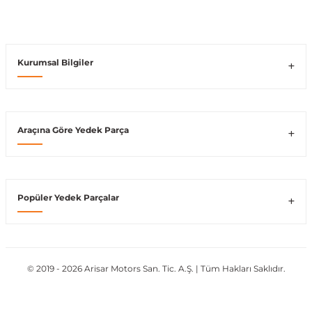
Vito W639
Kurumsal Bilgiler
shi
X-Class W470
Araçına Göre Yedek Parça
t
Popüler Yedek Parçalar
e
© 2019 - 2026 Arisar Motors San. Tic. A.Ş. | Tüm Hakları Saklıdır.