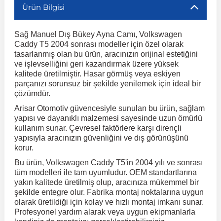
Ürün Bilgisi
r
ç Aksesuarlar
ış Aksesuarlar
e Siren
aj & Şanzıman
Volkswagen Multivan
Corsa E 2014-2019
Audi TT
Suburban 2015-2020
Galaxy
Latitude
GLA Serisi W156
X7 Serisi
C6
Freemont
Pilot
Getz
Stonic
MX-6
NX Coupe
Peugeot 4007
Toyota Prius
Volvo XC60
Sağ Manuel Dış Bükey Ayna Camı, Volkswagen
Caddy T5 2004 sonrası modeller için özel olarak
tasarlanmış olan bu ürün, aracınızın orijinal estetiğini
ve Kolçak Aparatları
pağı ve Ayna Sinyalleri
ar
ör
aim
Volkswagen Passat
Corsa F 2019 ve Sonrası
Tahoe 2000-2006
Grand C-Max
Master
GLA Serisi X156
Z Serisi
C8
Fullback
S2000
Grand Santa Fe
Venga
RX-8
Pathfinder
Peugeot 4008
Toyota Proace City
Volvo XC70
ve işlevselliğini geri kazandırmak üzere yüksek
kalitede üretilmiştir. Hasar görmüş veya eskiyen
parçanızı sorunsuz bir şekilde yenilemek için ideal bir
 Kılıf ve Yastık
apakları
esuarları
ve Parçaları
rünler
Volkswagen Polo
Crossland
TrailBlazer 2011 ve Sonrası
Ka
Megane 1 1995-2003
GLB Serisi X247
Cactus
Kartal
ZR-V
H1
XCeed
XC-3
Patrol
Peugeot 405
Toyota RAV4
Volvo XC90
çözümdür.
Arisar Otomotiv güvencesiyle sunulan bu ürün, sağlam
yapısı ve dayanıklı malzemesi sayesinde uzun ömürlü
ıtası
ı ve Parçaları
istemi
Volkswagen Scirocco
Crossland X
Trax 2013-2022
Kuga
Megane 2 2002-2008
GLC Serisi X243
Dispatch
Linea
H100
Primastar
Peugeot 406
Toyota Tacoma
kullanım sunar. Çevresel faktörlere karşı dirençli
yapısıyla aracınızın güvenliğini ve dış görünüşünü
korur.
o
gaj Ve Ara Atkı
şpiyel
mbası ve Parçaları
Volkswagen Sharan
Frontera
Trax 2023 ve Sonrası
Mondeo
Megane 3 2008-2016
GLC Serisi X253
DS4
Marea
H350
Primera
Peugeot 407
Toyota Venza
Bu ürün, Volkswagen Caddy T5'in 2004 yılı ve sonrası
tüm modelleri ile tam uyumludur. OEM standartlarına
yakın kalitede üretilmiş olup, aracınıza mükemmel bir
su
sesuarları
Plaka, Bagaj Lambası
it
Volkswagen T-Cross
Grandland
Mustang
Megane 4 2016-2024
GLE Coupe Serisi C292
DS5
Mirafiori
i10
Pulsar
Peugeot 5008
Toyota Verso
şekilde entegre olur. Fabrika montaj noktalarına uygun
olarak üretildiği için kolay ve hızlı montaj imkanı sunar.
Profesyonel yardım alarak veya uygun ekipmanlarla
 Dış Trim Parçaları
Volkswagen T-Roc
Grandland X
Puma
Modus
GLE Serisi W166
DS7
Palio
i20
Qashqai
Peugeot 508
Toyota Yaris