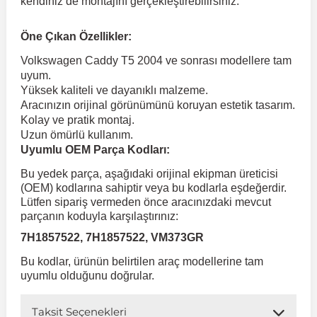
kendiniz de montajını gerçekleştirebilirsiniz.
 Koruma
Öne Çıkan Özellikler:
Volkswagen Taigo
İnsignia
Ranger
R 12
GLK Serisi X204
Jumper
Panda
i30
Skystar
Peugeot 607
Volkswagen Caddy T5 2004 ve sonrası modellere tam
uyum.
Volkswagen Teramont
Kadett
Raptor
R 19
GLS Serisi X167
Jumpy
Punto
İ40
Sunny
Peugeot Bipper
Yüksek kaliteli ve dayanıklı malzeme.
Aracınızın orijinal görünümünü koruyan estetik tasarım.
Kolay ve pratik montaj.
Takozu
Volkswagen Tiguan
Meriva
S-Max
R 9-11
Metris
Nemo
Scudo
İoniq
Terrano
Peugeot Boxer
Uzun ömürlü kullanım.
Uyumlu OEM Parça Kodları:
aza
Volkswagen Touareg
Mokka
Taunus
Safrane
ML Serisi W164
Saxo
Sedici
İx35
X-Trail
Peugeot Expert
Bu yedek parça, aşağıdaki orijinal ekipman üreticisi
(OEM) kodlarına sahiptir veya bu kodlarla eşdeğerdir.
Lütfen sipariş vermeden önce aracınızdaki mevcut
i
en & Süspansiyon
Volkswagen Touran
Movano
Transit
Scenic
S Serisi W221
Spacetourer
Siena
İx45
Peugeot Partner
parçanın koduyla karşılaştırınız:
7H1857522, 7H1857522, VM373GR
Volkswagen Transporter
Omega
Symbol
S Serisi W222
Xantia
Stilo
Kona
Peugeot RCZ
Bu kodlar, ürünün belirtilen araç modellerine tam
uyumlu olduğunu doğrular.
 & Müşür
Volkswagen Volt
Tigra
Taliant
S Serisi W223
Xsara
Talento
Lavita
Peugeot Rifter
Taksit Seçenekleri