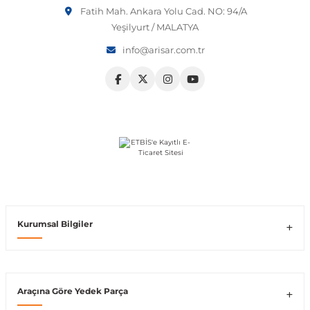
Fatih Mah. Ankara Yolu Cad. NO: 94/A
Vito W639
Yeşilyurt / MALATYA
info@arisar.com.tr
shi
X-Class W470
t
e
Kurumsal Bilgiler
Araçına Göre Yedek Parça