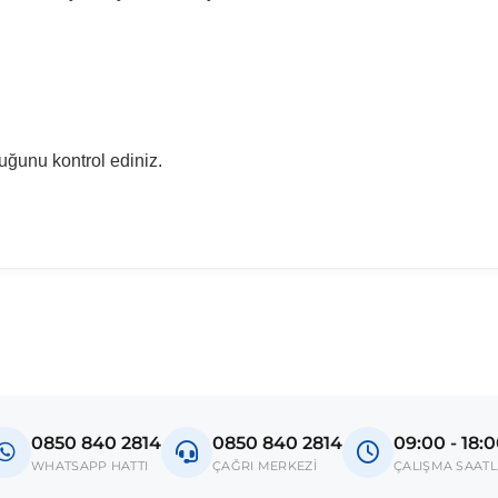
uğunu kontrol ediniz.
madan önce ürün görsellerini ve OEM numaralarını aracınız ile karşılaşt
Model
Caddy T5
0850 840 2814
0850 840 2814
09:00 - 18:
donanım ve kasa tipleri kullanabilmektedir. Sipariş vermeden önce OEM n
WHATSAPP HATTI
ÇAĞRI MERKEZİ
ÇALIŞMA SAATL