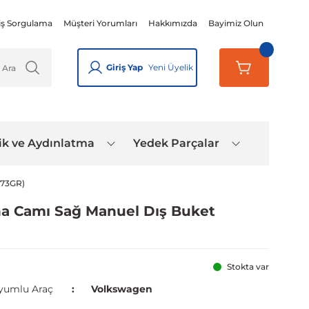
iş Sorgulama
Müşteri Yorumları
Hakkımızda
Bayimiz Olun
Giriş Yap
Yeni Üyelik
ik ve Aydınlatma
Yedek Parçalar
373GR)
a Camı Sağ Manuel Dış Buket
Stokta var
yumlu Araç
Volkswagen