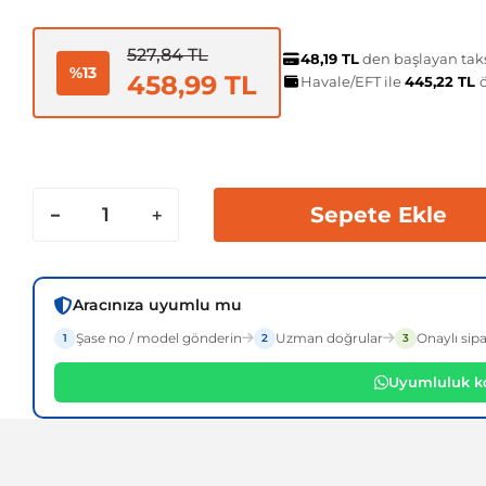
527,84 TL
48,19 TL
den başlayan taksi
%13
458,99 TL
Havale/EFT ile
445,22 TL
Sepete Ekle
Aracınıza uyumlu mu
Şase no / model gönderin
Uzman doğrular
Onaylı sipa
1
2
3
Uyumluluk ko