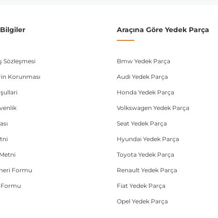
ilgiler
Araçına Göre Yedek Parça
ış Sözleşmesi
Bmw Yedek Parça
lerin Korunması
Audi Yedek Parça
şullari
Honda Yedek Parça
üvenlik
Volkswagen Yedek Parça
ası
Seat Yedek Parça
tni
Hyundai Yedek Parça
Metni
Toyota Yedek Parça
Öneri Formu
Renault Yedek Parça
e Formu
Fiat Yedek Parça
Opel Yedek Parça