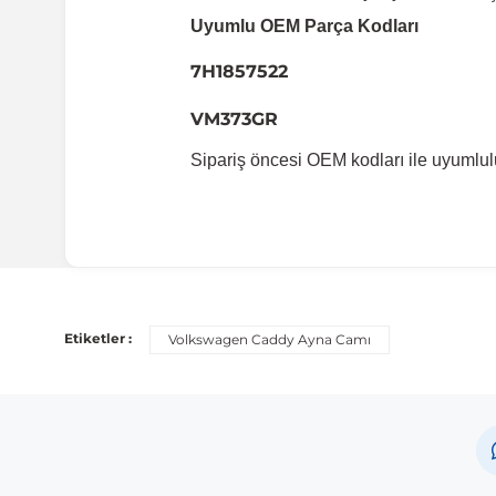
Uyumlu OEM Parça Kodları
7H1857522
VM373GR
Sipariş öncesi OEM kodları ile uyumlul
Uyumlu Araç Modelleri
Bu ürün aşağıdaki araç modelleri ile uyumludur. Satın al
Etiketler :
Volkswagen Caddy Ayna Camı
Marka
Volkswagen
Not:
Araç üreticileri aynı model yılı içerisinde farklı 
etmeniz önerilir.