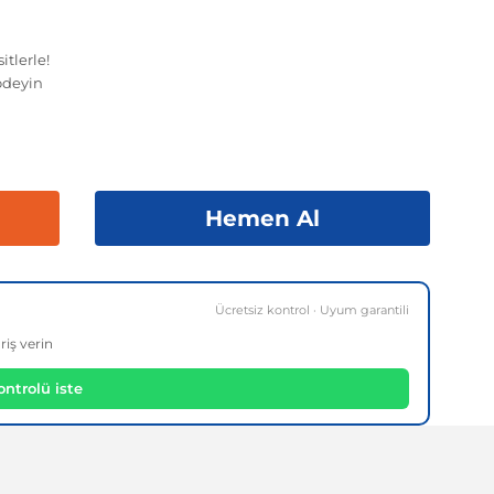
tlerle!
ödeyin
Hemen Al
Ücretsiz kontrol · Uyum garantili
riş verin
ntrolü iste