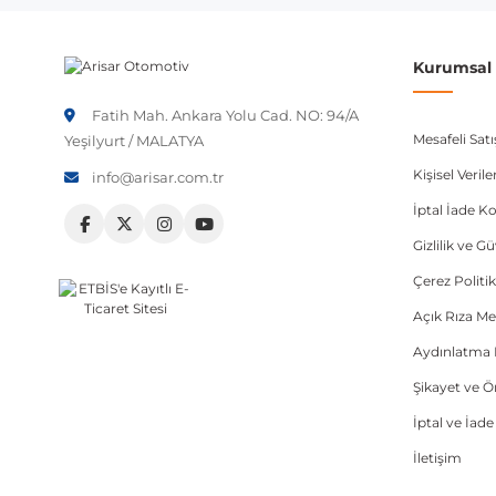
Kurumsal B
Fatih Mah. Ankara Yolu Cad. NO: 94/A
Mesafeli Sat
Yeşilyurt / MALATYA
Kişisel Veri
info@arisar.com.tr
İptal İade Ko
Gizlilik ve G
Çerez Politik
Açık Rıza Me
Aydınlatma 
Şikayet ve 
İptal ve İad
İletişim