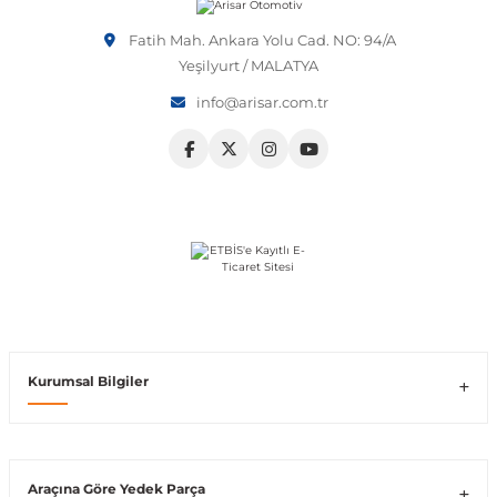
Fatih Mah. Ankara Yolu Cad. NO: 94/A
Yeşilyurt / MALATYA
info@arisar.com.tr
shi
t
e
Kurumsal Bilgiler
Araçına Göre Yedek Parça