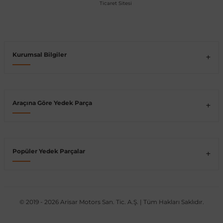
Vito W639
shi
X-Class W470
Kurumsal Bilgiler
Araçına Göre Yedek Parça
t
e
Popüler Yedek Parçalar
© 2019 - 2026 Arisar Motors San. Tic. A.Ş. | Tüm Hakları Saklıdır.