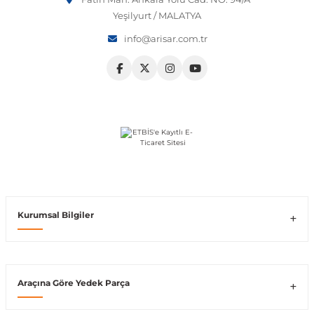
Yeşilyurt / MALATYA
Vito W639
info@arisar.com.tr
shi
X-Class W470
t
e
Kurumsal Bilgiler
Araçına Göre Yedek Parça