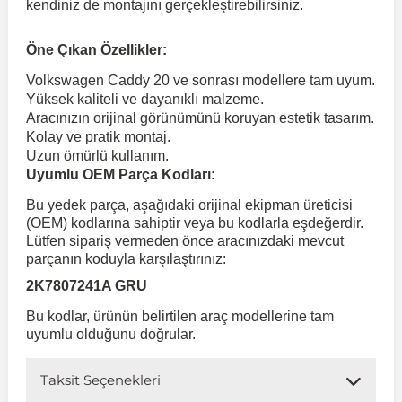
kendiniz de montajını gerçekleştirebilirsiniz.
 Koruma
Volkswagen Taigo
İnsignia
Ranger
R 12
GLK Serisi X204
Jumper
Panda
i30
Skystar
Peugeot 607
Öne Çıkan Özellikler:
Volkswagen Caddy 20 ve sonrası modellere tam uyum.
Yüksek kaliteli ve dayanıklı malzeme.
Volkswagen Teramont
Kadett
Raptor
R 19
GLS Serisi X167
Jumpy
Punto
İ40
Sunny
Peugeot Bipper
Aracınızın orijinal görünümünü koruyan estetik tasarım.
Kolay ve pratik montaj.
Uzun ömürlü kullanım.
Takozu
Volkswagen Tiguan
Meriva
S-Max
R 9-11
Metris
Nemo
Scudo
İoniq
Terrano
Peugeot Boxer
Uyumlu OEM Parça Kodları:
Bu yedek parça, aşağıdaki orijinal ekipman üreticisi
aza
Volkswagen Touareg
Mokka
Taunus
Safrane
ML Serisi W164
Saxo
Sedici
İx35
X-Trail
Peugeot Expert
(OEM) kodlarına sahiptir veya bu kodlarla eşdeğerdir.
Lütfen sipariş vermeden önce aracınızdaki mevcut
parçanın koduyla karşılaştırınız:
i
en & Süspansiyon
Volkswagen Touran
Movano
Transit
Scenic
S Serisi W221
Spacetourer
Siena
İx45
Peugeot Partner
2K7807241A GRU
Bu kodlar, ürünün belirtilen araç modellerine tam
Volkswagen Transporter
Omega
Symbol
S Serisi W222
Xantia
Stilo
Kona
Peugeot RCZ
uyumlu olduğunu doğrular.
Taksit Seçenekleri
 & Müşür
Volkswagen Volt
Tigra
Taliant
S Serisi W223
Xsara
Talento
Lavita
Peugeot Rifter