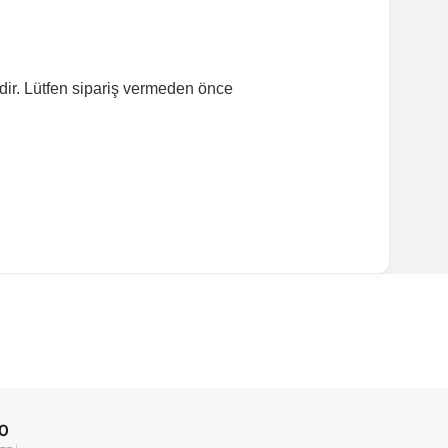
dir. Lütfen sipariş vermeden önce
ırmanız tavsiye edilir.
Model Yılı
2010-2015
00