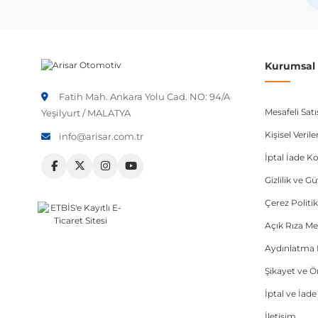
Not:
Araç üreticileri aynı model yılı içerisinde farklı 
etmeniz önerilir.
Kurumsal B
Fatih Mah. Ankara Yolu Cad. NO: 94/A
Mesafeli Sat
Yeşilyurt / MALATYA
Kişisel Veri
info@arisar.com.tr
İptal İade Ko
Gizlilik ve G
Çerez Politik
Açık Rıza Me
Aydınlatma 
Şikayet ve 
İptal ve İad
İletişim