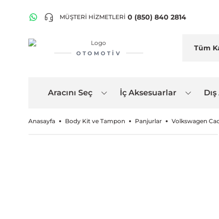
0 (850) 840 2814
MÜŞTERİ HİZMETLERİ
OTOMOTIV
Aracını Seç
İç Aksesuarlar
Dış
Anasayfa
Body Kit ve Tampon
Panjurlar
Volkswagen Cadd