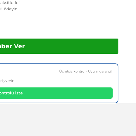
ksitlerle!
TL
ödeyin
aber Ver
Ücretsiz kontrol · Uyum garantili
riş verin
ntrolü iste