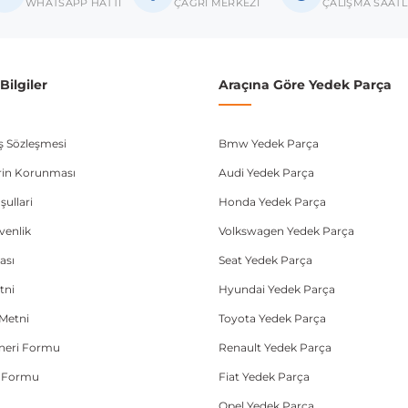
donanım ve kasa tipleri kullanabilmektedir. Sipariş vermeden önce OEM n
WHATSAPP HATTI
ÇAĞRI MERKEZİ
ÇALIŞMA SAATL
ilgiler
Araçına Göre Yedek Parça
ış Sözleşmesi
Bmw Yedek Parça
lerin Korunması
Audi Yedek Parça
şullari
Honda Yedek Parça
üvenlik
Volkswagen Yedek Parça
ası
Seat Yedek Parça
tni
Hyundai Yedek Parça
Metni
Toyota Yedek Parça
Öneri Formu
Renault Yedek Parça
e Formu
Fiat Yedek Parça
Opel Yedek Parça