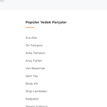
umarası veya şasi numarası ile uyumluluğu kontrol
ERİ
Popüler Yedek Parçalar
Ara Atkı
Ön Tampon
Arka Tampon
Araç Farları
Yan Basamak
Spor Yay
Body Kit
Stop Lambaları
Radyatör
Sensör & Müşür