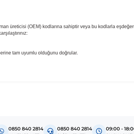
pman üreticisi (OEM) kodlarına sahiptir veya bu kodlarla eşdeğer
rşılaştırınız:
llerine tam uyumlu olduğunu doğrular.
madan önce ürün görsellerini ve OEM numaralarını aracınız ile karşılaşt
Model
Caddy
0850 840 2814
0850 840 2814
09:00 - 18: