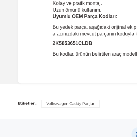
Kolay ve pratik montaj.
Uzun ömürlü kullanım.
Uyumlu OEM Parça Kodları:
Bu yedek parça, aşağıdaki orijinal eki
aracınızdaki mevcut parçanın koduyla ka
2K5853651CLDB
Bu kodlar, ürünün belirtilen araç mode
Uyumlu Araç Modelleri
Bu ürün aşağıdaki araç modelleri ile uyumludur. Satın al
Etiketler :
Volkswagen Caddy Panjur
Marka
Volkswagen