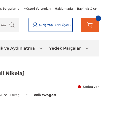
iş Sorgulama
Müşteri Yorumları
Hakkımızda
Bayimiz Olun
Giriş Yap
Yeni Üyelik
ik ve Aydınlatma
Yedek Parçalar
l Nikelaj
Stokta yok
yumlu Araç
Volkswagen