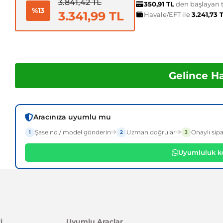
3.841,42 TL
350,91 TL
den başlayan ta
%13
3.341,99 TL
Havale/EFT ile
3.241,73 
Gelince H
Aracınıza uyumlu mu
Şase no / model gönderin
Uzman doğrular
Onaylı sipa
1
2
3
Uyumluluk ko
i
Uyumlu Araçlar