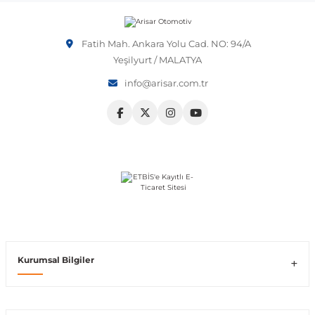
Vito W639
Fatih Mah. Ankara Yolu Cad. NO: 94/A
Yeşilyurt / MALATYA
shi
X-Class W470
info@arisar.com.tr
t
e
Kurumsal Bilgiler