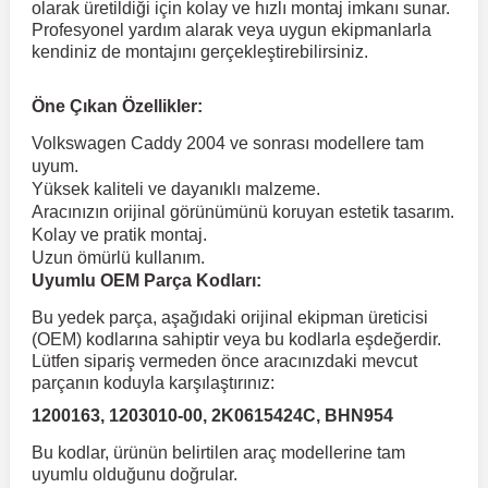
olarak üretildiği için kolay ve hızlı montaj imkanı sunar.
Profesyonel yardım alarak veya uygun ekipmanlarla
kendiniz de montajını gerçekleştirebilirsiniz.
 Koruma
Volkswagen Taigo
İnsignia
Ranger
R 12
GLK Serisi X204
Jumper
Panda
i30
Skystar
Peugeot 607
Öne Çıkan Özellikler:
Volkswagen Teramont
Kadett
Raptor
R 19
GLS Serisi X167
Jumpy
Punto
İ40
Sunny
Peugeot Bipper
Volkswagen Caddy 2004 ve sonrası modellere tam
uyum.
Yüksek kaliteli ve dayanıklı malzeme.
Takozu
Volkswagen Tiguan
Meriva
S-Max
R 9-11
Metris
Nemo
Scudo
İoniq
Terrano
Peugeot Boxer
Aracınızın orijinal görünümünü koruyan estetik tasarım.
Kolay ve pratik montaj.
Uzun ömürlü kullanım.
aza
Volkswagen Touareg
Mokka
Taunus
Safrane
ML Serisi W164
Saxo
Sedici
İx35
X-Trail
Peugeot Expert
Uyumlu OEM Parça Kodları:
Bu yedek parça, aşağıdaki orijinal ekipman üreticisi
i
en & Süspansiyon
Volkswagen Touran
Movano
Transit
Scenic
S Serisi W221
Spacetourer
Siena
İx45
Peugeot Partner
(OEM) kodlarına sahiptir veya bu kodlarla eşdeğerdir.
Lütfen sipariş vermeden önce aracınızdaki mevcut
parçanın koduyla karşılaştırınız:
Volkswagen Transporter
Omega
Symbol
S Serisi W222
Xantia
Stilo
Kona
Peugeot RCZ
1200163, 1203010-00, 2K0615424C, BHN954
Bu kodlar, ürünün belirtilen araç modellerine tam
 & Müşür
Volkswagen Volt
Tigra
Taliant
S Serisi W223
Xsara
Talento
Lavita
Peugeot Rifter
uyumlu olduğunu doğrular.