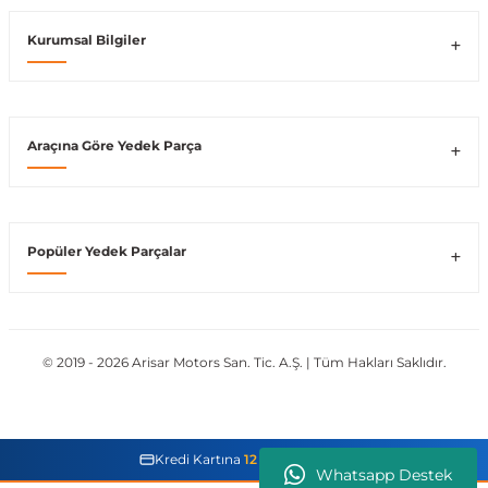
Kurumsal Bilgiler
ong
Araçına Göre Yedek Parça
Popüler Yedek Parçalar
© 2019 - 2026 Arisar Motors San. Tic. A.Ş. | Tüm Hakları Saklıdır.
Kredi Kartına
12 Taksit İmkanı
Whatsapp Destek