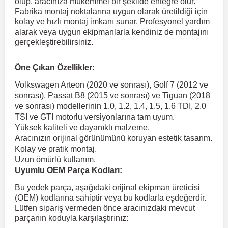
olup, aracınıza mükemmel bir şekilde entegre olur.
Fabrika montaj noktalarına uygun olarak üretildiği için
kolay ve hızlı montaj imkanı sunar. Profesyonel yardım
 Koruma
Volkswagen Taigo
İnsignia
Ranger
R 12
GLK Serisi X204
Jumper
Panda
i30
Skystar
Peugeot 607
alarak veya uygun ekipmanlarla kendiniz de montajını
gerçekleştirebilirsiniz.
Volkswagen Teramont
Kadett
Raptor
R 19
GLS Serisi X167
Jumpy
Punto
İ40
Sunny
Peugeot Bipper
Öne Çıkan Özellikler:
Volkswagen Arteon (2020 ve sonrası), Golf 7 (2012 ve
Takozu
Volkswagen Tiguan
Meriva
S-Max
R 9-11
Metris
Nemo
Scudo
İoniq
Terrano
Peugeot Boxer
sonrası), Passat B8 (2015 ve sonrası) ve Tiguan (2018
ve sonrası) modellerinin 1.0, 1.2, 1.4, 1.5, 1.6 TDI, 2.0
TSI ve GTI motorlu versiyonlarına tam uyum.
aza
Volkswagen Touareg
Mokka
Taunus
Safrane
ML Serisi W164
Saxo
Sedici
İx35
X-Trail
Peugeot Expert
Yüksek kaliteli ve dayanıklı malzeme.
Aracınızın orijinal görünümünü koruyan estetik tasarım.
Kolay ve pratik montaj.
i
en & Süspansiyon
Volkswagen Touran
Movano
Transit
Scenic
S Serisi W221
Spacetourer
Siena
İx45
Peugeot Partner
Uzun ömürlü kullanım.
Uyumlu OEM Parça Kodları:
Volkswagen Transporter
Omega
Symbol
S Serisi W222
Xantia
Stilo
Kona
Peugeot RCZ
Bu yedek parça, aşağıdaki orijinal ekipman üreticisi
(OEM) kodlarına sahiptir veya bu kodlarla eşdeğerdir.
Lütfen sipariş vermeden önce aracınızdaki mevcut
parçanın koduyla karşılaştırınız:
 & Müşür
Volkswagen Volt
Tigra
Taliant
S Serisi W223
Xsara
Talento
Lavita
Peugeot Rifter