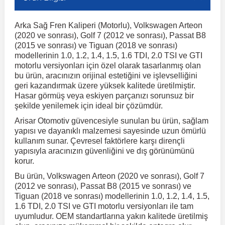
Arka Sağ Fren Kaliperi (Motorlu), Volkswagen Arteon
r
ç Aksesuarlar
ış Aksesuarlar
e Siren
aj & Şanzıman
Volkswagen Multivan
Corsa E 2014-2019
Audi TT
Suburban 2015-2020
Galaxy
Latitude
GLA Serisi W156
X7 Serisi
C6
Freemont
Pilot
Getz
Stonic
MX-6
NX Coupe
Peugeot 4007
Toyota Prius
Volvo XC60
(2020 ve sonrası), Golf 7 (2012 ve sonrası), Passat B8
(2015 ve sonrası) ve Tiguan (2018 ve sonrası)
modellerinin 1.0, 1.2, 1.4, 1.5, 1.6 TDI, 2.0 TSI ve GTI
ve Kolçak Aparatları
pağı ve Ayna Sinyalleri
ar
ör
aim
Volkswagen Passat
Corsa F 2019 ve Sonrası
Tahoe 2000-2006
Grand C-Max
Master
GLA Serisi X156
Z Serisi
C8
Fullback
S2000
Grand Santa Fe
Venga
RX-8
Pathfinder
Peugeot 4008
Toyota Proace City
Volvo XC70
motorlu versiyonları için özel olarak tasarlanmış olan
bu ürün, aracınızın orijinal estetiğini ve işlevselliğini
geri kazandırmak üzere yüksek kalitede üretilmiştir.
 Kılıf ve Yastık
apakları
esuarları
ve Parçaları
rünler
Volkswagen Polo
Crossland
TrailBlazer 2011 ve Sonrası
Ka
Megane 1 1995-2003
GLB Serisi X247
Cactus
Kartal
ZR-V
H1
XCeed
XC-3
Patrol
Peugeot 405
Toyota RAV4
Volvo XC90
Hasar görmüş veya eskiyen parçanızı sorunsuz bir
şekilde yenilemek için ideal bir çözümdür.
Arisar Otomotiv güvencesiyle sunulan bu ürün, sağlam
ıtası
ı ve Parçaları
istemi
Volkswagen Scirocco
Crossland X
Trax 2013-2022
Kuga
Megane 2 2002-2008
GLC Serisi X243
Dispatch
Linea
H100
Primastar
Peugeot 406
Toyota Tacoma
yapısı ve dayanıklı malzemesi sayesinde uzun ömürlü
kullanım sunar. Çevresel faktörlere karşı dirençli
yapısıyla aracınızın güvenliğini ve dış görünümünü
o
gaj Ve Ara Atkı
şpiyel
mbası ve Parçaları
Volkswagen Sharan
Frontera
Trax 2023 ve Sonrası
Mondeo
Megane 3 2008-2016
GLC Serisi X253
DS4
Marea
H350
Primera
Peugeot 407
Toyota Venza
korur.
Bu ürün, Volkswagen Arteon (2020 ve sonrası), Golf 7
(2012 ve sonrası), Passat B8 (2015 ve sonrası) ve
su
sesuarları
Plaka, Bagaj Lambası
it
Volkswagen T-Cross
Grandland
Mustang
Megane 4 2016-2024
GLE Coupe Serisi C292
DS5
Mirafiori
i10
Pulsar
Peugeot 5008
Toyota Verso
Tiguan (2018 ve sonrası) modellerinin 1.0, 1.2, 1.4, 1.5,
1.6 TDI, 2.0 TSI ve GTI motorlu versiyonları ile tam
uyumludur. OEM standartlarına yakın kalitede üretilmiş
 Dış Trim Parçaları
Volkswagen T-Roc
Grandland X
Puma
Modus
GLE Serisi W166
DS7
Palio
i20
Qashqai
Peugeot 508
Toyota Yaris