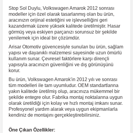
Stop Sol Duylu, Volkswagen Amarok 2012 sonrası
modeller için özel olarak tasarlanmış olan bu ürün,
r
ç Aksesuarlar
ış Aksesuarlar
e Siren
aj & Şanzıman
Volkswagen Multivan
Corsa E 2014-2019
Audi TT
Suburban 2015-2020
Galaxy
Latitude
GLA Serisi W156
X7 Serisi
C6
Freemont
Pilot
Getz
Stonic
MX-6
NX Coupe
Peugeot 4007
Toyota Prius
Volvo XC60
aracınızın orijinal estetiğini ve işlevselliğini geri
kazandırmak üzere yüksek kalitede üretilmiştir. Hasar
görmüş veya eskiyen parçanızı sorunsuz bir şekilde
ve Kolçak Aparatları
pağı ve Ayna Sinyalleri
ar
ör
aim
Volkswagen Passat
Corsa F 2019 ve Sonrası
Tahoe 2000-2006
Grand C-Max
Master
GLA Serisi X156
Z Serisi
C8
Fullback
S2000
Grand Santa Fe
Venga
RX-8
Pathfinder
Peugeot 4008
Toyota Proace City
Volvo XC70
yenilemek için ideal bir çözümdür.
Arisar Otomotiv güvencesiyle sunulan bu ürün, sağlam
yapısı ve dayanıklı malzemesi sayesinde uzun ömürlü
 Kılıf ve Yastık
apakları
esuarları
ve Parçaları
rünler
Volkswagen Polo
Crossland
TrailBlazer 2011 ve Sonrası
Ka
Megane 1 1995-2003
GLB Serisi X247
Cactus
Kartal
ZR-V
H1
XCeed
XC-3
Patrol
Peugeot 405
Toyota RAV4
Volvo XC90
kullanım sunar. Çevresel faktörlere karşı dirençli
yapısıyla aracınızın güvenliğini ve dış görünüşünü
korur.
ıtası
ı ve Parçaları
istemi
Volkswagen Scirocco
Crossland X
Trax 2013-2022
Kuga
Megane 2 2002-2008
GLC Serisi X243
Dispatch
Linea
H100
Primastar
Peugeot 406
Toyota Tacoma
Bu ürün, Volkswagen Amarok'in 2012 yılı ve sonrası
tüm modelleri ile tam uyumludur. OEM standartlarına
yakın kalitede üretilmiş olup, aracınıza mükemmel bir
o
gaj Ve Ara Atkı
şpiyel
mbası ve Parçaları
Volkswagen Sharan
Frontera
Trax 2023 ve Sonrası
Mondeo
Megane 3 2008-2016
GLC Serisi X253
DS4
Marea
H350
Primera
Peugeot 407
Toyota Venza
şekilde entegre olur. Fabrika montaj noktalarına uygun
olarak üretildiği için kolay ve hızlı montaj imkanı sunar.
Profesyonel yardım alarak veya uygun ekipmanlarla
su
sesuarları
Plaka, Bagaj Lambası
it
Volkswagen T-Cross
Grandland
Mustang
Megane 4 2016-2024
GLE Coupe Serisi C292
DS5
Mirafiori
i10
Pulsar
Peugeot 5008
Toyota Verso
kendiniz de montajını gerçekleştirebilirsiniz.
 Dış Trim Parçaları
Volkswagen T-Roc
Grandland X
Puma
Modus
GLE Serisi W166
DS7
Palio
i20
Qashqai
Peugeot 508
Toyota Yaris
Öne Çıkan Özellikler: