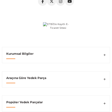
Vito W639
shi
X-Class W470
Kurumsal Bilgiler
t
e
Araçına Göre Yedek Parça
Popüler Yedek Parçalar