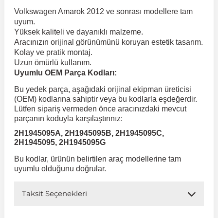
Volkswagen Amarok 2012 ve sonrası modellere tam
uyum.
 Koruma
Volkswagen Taigo
İnsignia
Ranger
R 12
GLK Serisi X204
Jumper
Panda
i30
Skystar
Peugeot 607
Yüksek kaliteli ve dayanıklı malzeme.
Aracınızın orijinal görünümünü koruyan estetik tasarım.
Kolay ve pratik montaj.
Volkswagen Teramont
Kadett
Raptor
R 19
GLS Serisi X167
Jumpy
Punto
İ40
Sunny
Peugeot Bipper
Uzun ömürlü kullanım.
Uyumlu OEM Parça Kodları:
Takozu
Volkswagen Tiguan
Meriva
S-Max
R 9-11
Metris
Nemo
Scudo
İoniq
Terrano
Peugeot Boxer
Bu yedek parça, aşağıdaki orijinal ekipman üreticisi
(OEM) kodlarına sahiptir veya bu kodlarla eşdeğerdir.
Lütfen sipariş vermeden önce aracınızdaki mevcut
aza
Volkswagen Touareg
Mokka
Taunus
Safrane
ML Serisi W164
Saxo
Sedici
İx35
X-Trail
Peugeot Expert
parçanın koduyla karşılaştırınız:
2H1945095A, 2H1945095B, 2H1945095C,
2H1945095, 2H1945095G
i
en & Süspansiyon
Volkswagen Touran
Movano
Transit
Scenic
S Serisi W221
Spacetourer
Siena
İx45
Peugeot Partner
Bu kodlar, ürünün belirtilen araç modellerine tam
uyumlu olduğunu doğrular.
Volkswagen Transporter
Omega
Symbol
S Serisi W222
Xantia
Stilo
Kona
Peugeot RCZ
Taksit Seçenekleri
 & Müşür
Volkswagen Volt
Tigra
Taliant
S Serisi W223
Xsara
Talento
Lavita
Peugeot Rifter