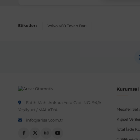
Uyumlu Araç Modelleri
Bu ürün aşağıdaki araç modelleri ile uyumludur. Satın al
Etiketler :
Volvo V60 Tavan Barı
Marka
Model
Volvo
V60 Cross Co
Not:
Araç üreticileri aynı model yılı içerisinde farklı 
etmeniz önerilir.
Kurumsal B
Fatih Mah. Ankara Yolu Cad. NO: 94/A
Mesafeli Sat
Yeşilyurt / MALATYA
Kişisel Veri
info@arisar.com.tr
İptal İade Ko
Gizlilik ve G