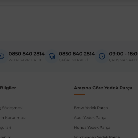
madan önce ürün görsellerini ve OEM numaralarını aracınız ile karşılaşt
untry
0850 840 2814
0850 840 2814
09:00 - 18:
donanım ve kasa tipleri kullanabilmektedir. Sipariş vermeden önce OEM n
WHATSAPP HATTI
ÇAĞRI MERKEZİ
ÇALIŞMA SAATL
ilgiler
Araçına Göre Yedek Parça
ış Sözleşmesi
Bmw Yedek Parça
lerin Korunması
Audi Yedek Parça
şullari
Honda Yedek Parça
üvenlik
Volkswagen Yedek Parça