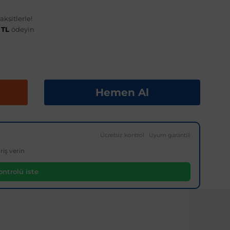
ksitlerle!
 TL
ödeyin
Hemen Al
Ücretsiz kontrol · Uyum garantili
riş verin
ntrolü iste