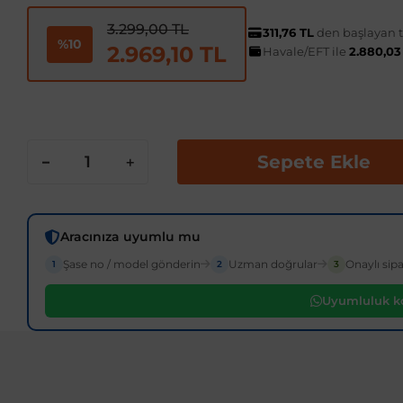
3.299,00 TL
311,76 TL
den başlayan ta
%10
2.969,10 TL
Havale/EFT ile
2.880,03
Sepete Ekle
Aracınıza uyumlu mu
Şase no / model gönderin
Uzman doğrular
Onaylı sipa
1
2
3
Uyumluluk ko