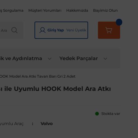
iş Sorgulama
Müşteri Yorumları
Hakkımızda
Bayimiz Olun
Giriş Yap
Yeni Üyelik
ik ve Aydınlatma
Yedek Parçalar
OOK Model Ara Atkı Tavan Barı Gri 2 Adet
sı ile Uyumlu HOOK Model Ara Atkı
Stokta var
yumlu Araç
Volvo