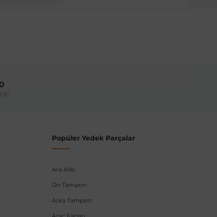
ırmanız tavsiye edilir.
Model Yılı
2015-2018
00
umarası veya şasi numarası ile uyumluluğu kontrol
ERİ
Popüler Yedek Parçalar
Ara Atkı
Ön Tampon
Arka Tampon
Araç Farları