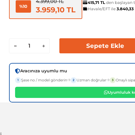
4.399,00 TL
415,71 TL
den başlayan ta
%10
3.959,10 TL
Havale/EFT ile
3.840,33
Sepete Ekle
Aracınıza uyumlu mu
Şase no / model gönderin
Uzman doğrular
Onaylı sipa
1
2
3
Uyumluluk ko
i