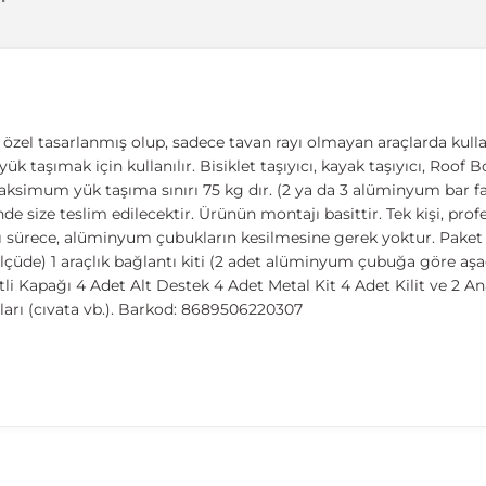
zel tasarlanmış olup, sadece tavan rayı olmayan araçlarda kullanıl
ük taşımak için kullanılır. Bisiklet taşıyıcı, kayak taşıyıcı, Roof 
aksimum yük taşıma sınırı 75 kg dır. (2 ya da 3 alüminyum bar fark
de size teslim edilecektir. Ürünün montajı basittir. Tek kişi, pr
dığı sürece, alüminyum çubukların kesilmesine gerek yoktur. Pake
çüde) 1 araçlık bağlantı kiti (2 adet alüminyum çubuğa göre aşağ
i Kapağı 4 Adet Alt Destek 4 Adet Metal Kit 4 Adet Kilit ve 2 Ana
rı (cıvata vb.). Barkod: 8689506220307