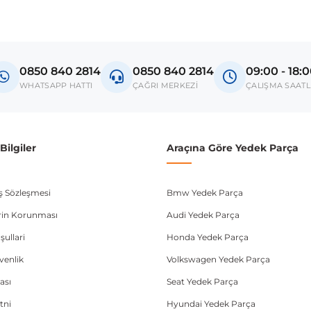
0850 840 2814
0850 840 2814
09:00 - 18:
WHATSAPP HATTI
ÇAĞRI MERKEZİ
ÇALIŞMA SAATL
ilgiler
Araçına Göre Yedek Parça
ış Sözleşmesi
Bmw Yedek Parça
lerin Korunması
Audi Yedek Parça
şullari
Honda Yedek Parça
üvenlik
Volkswagen Yedek Parça
ası
Seat Yedek Parça
tni
Hyundai Yedek Parça