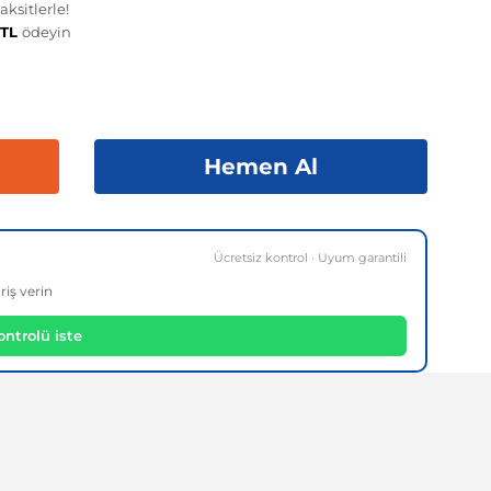
ksitlerle!
 TL
ödeyin
Hemen Al
Ücretsiz kontrol · Uyum garantili
riş verin
ntrolü iste