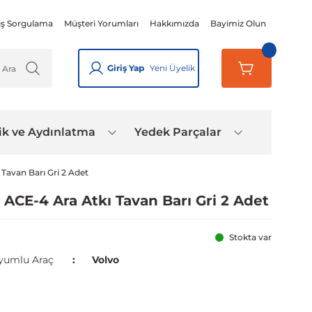
iş Sorgulama
Müşteri Yorumları
Hakkımızda
Bayimiz Olun
Giriş Yap
Yeni Üyelik
ik ve Aydınlatma
Yedek Parçalar
 Tavan Barı Gri 2 Adet
 ACE-4 Ara Atkı Tavan Barı Gri 2 Adet
Stokta var
yumlu Araç
Volvo