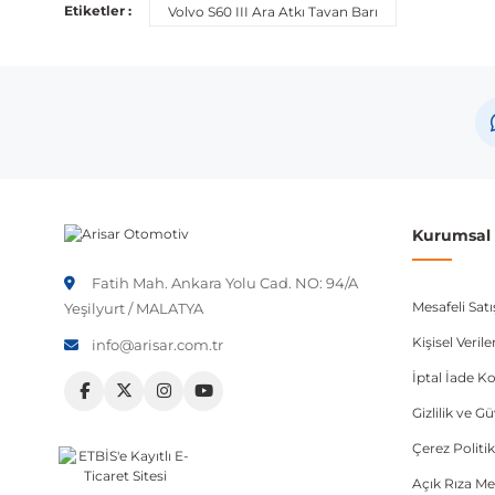
Etiketler :
Volvo S60 III Ara Atkı Tavan Barı
Kurumsal B
Fatih Mah. Ankara Yolu Cad. NO: 94/A
Mesafeli Sat
Yeşilyurt / MALATYA
Kişisel Veri
info@arisar.com.tr
İptal İade Ko
Gizlilik ve G
Çerez Politik
Açık Rıza Me